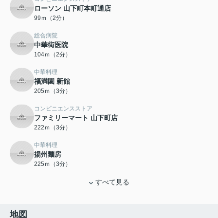
ローソン 山下町本町通店
99ｍ（2分）
総合病院
中華街医院
104ｍ（2分）
中華料理
福満園 新館
205ｍ（3分）
コンビニエンスストア
ファミリーマート 山下町店
222ｍ（3分）
中華料理
揚州麺房
225ｍ（3分）
すべて見る
地図