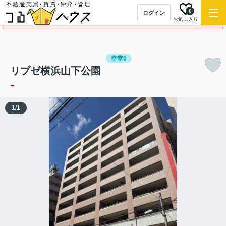
0
ログイン
この物件の募集は終了しました。
お気に入り
空室0
リブゼ横浜山下公園
-
1
/
1