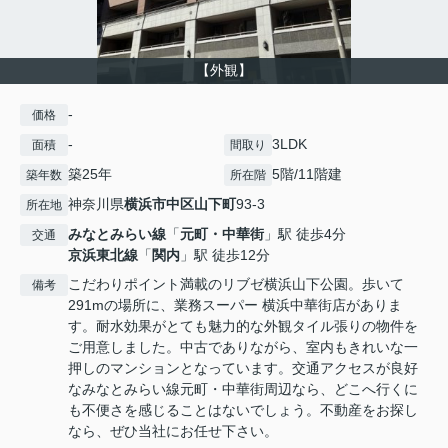
【外観】
-
価格
-
3LDK
面積
間取り
築25年
5階/11階建
築年数
所在階
神奈川県
横浜市中区
山下町
93-3
所在地
みなとみらい線
「
元町・中華街
」駅 徒歩4分
交通
京浜東北線
「
関内
」駅 徒歩12分
こだわりポイント満載のリブゼ横浜山下公園。歩いて
備考
291mの場所に、業務スーパー 横浜中華街店がありま
す。耐水効果がとても魅力的な外観タイル張りの物件を
ご用意しました。中古でありながら、室内もきれいな一
押しのマンションとなっています。交通アクセスが良好
なみなとみらい線元町・中華街周辺なら、どこへ行くに
も不便さを感じることはないでしょう。不動産をお探し
なら、ぜひ当社にお任せ下さい。