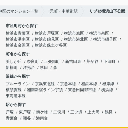
中区のマンション一覧
元町・中華街駅
リブゼ横浜山下公園
市区町村から探す
横浜市青葉区
横浜市戸塚区
横浜市旭区
横浜市泉区
横浜市港南区
横浜市鶴見区
横浜市港北区
横浜市磯子区
横浜市金沢区
横浜市保土ケ谷区
町名から探す
美しが丘
奈良町
上矢部町
新吉田東
芹が谷
下田町
新橋町
洋光台
杉田
森
沿線から探す
ブルーライン
京浜東北線
京急本線
相鉄本線
根岸線
横須賀線
湘南新宿ライン宇須
東急田園都市線
横浜線
東海道本線
駅から探す
戸塚
東戸塚
鶴ケ峰
二俣川
三ツ境
上大岡
鶴見
青葉台
瀬谷
港南台