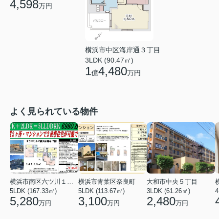
4,598
万円
横浜市中区海岸通３丁目
3LDK (90.47㎡)
1
4,480
億
万円
よく見られている物件
横浜市南区六ツ川１丁目
横浜市青葉区奈良町
大和市中央５丁目
5LDK (167.33㎡)
5LDK (113.67㎡)
3LDK (61.26㎡)
4
5,280
3,100
2,480
万円
万円
万円