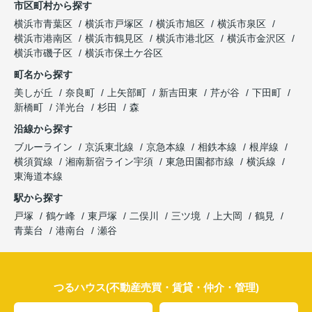
市区町村から探す
横浜市青葉区
横浜市戸塚区
横浜市旭区
横浜市泉区
横浜市港南区
横浜市鶴見区
横浜市港北区
横浜市金沢区
横浜市磯子区
横浜市保土ケ谷区
町名から探す
美しが丘
奈良町
上矢部町
新吉田東
芹が谷
下田町
新橋町
洋光台
杉田
森
沿線から探す
ブルーライン
京浜東北線
京急本線
相鉄本線
根岸線
横須賀線
湘南新宿ライン宇須
東急田園都市線
横浜線
東海道本線
駅から探す
戸塚
鶴ケ峰
東戸塚
二俣川
三ツ境
上大岡
鶴見
青葉台
港南台
瀬谷
つるハウス(不動産売買・賃貸・仲介・管理)