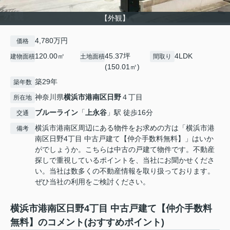
【外観】
4,780万円
価格
120.00㎡
45.37坪
4LDK
建物面積
土地面積
間取り
(150.01㎡)
築29年
築年数
神奈川県
横浜市港南区
日野
４丁目
所在地
ブルーライン
「
上永谷
」駅 徒歩16分
交通
横浜市港南区周辺にある物件をお求めの方は「横浜市港
備考
南区日野4丁目 中古戸建て【仲介手数料無料】」はいか
がでしょうか。こちらは中古の戸建て物件です。不動産
探しで重視しているポイントを、当社にお聞かせくださ
い。当社は数多くの不動産情報を取り扱っております。
ぜひ当社の利用をご検討ください。
横浜市港南区日野4丁目 中古戸建て【仲介手数料
無料】のコメント(おすすめポイント)