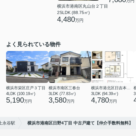
万円
横浜市港南区丸山台２丁目
2SLDK (88.75㎡)
4,480
万円
よく見られている物件
横浜市栄区庄戸３丁目
横浜市南区三春台
横浜市港北区日吉本町６丁目
4LDK (100.19㎡)
3LDK (77.83㎡)
3LDK (94.39㎡)
3
5,190
3,580
4,780
万円
万円
万円
上永谷駅
横浜市港南区日野4丁目 中古戸建て【仲介手数料無料】