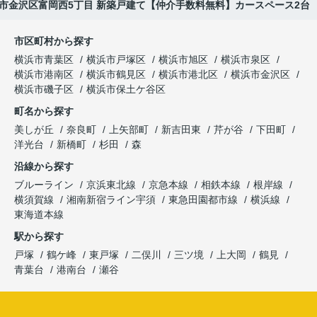
市金沢区富岡西5丁目 新築戸建て【仲介手数料無料】カースペース2台
市区町村から探す
横浜市青葉区
横浜市戸塚区
横浜市旭区
横浜市泉区
横浜市港南区
横浜市鶴見区
横浜市港北区
横浜市金沢区
横浜市磯子区
横浜市保土ケ谷区
町名から探す
美しが丘
奈良町
上矢部町
新吉田東
芹が谷
下田町
洋光台
新橋町
杉田
森
沿線から探す
ブルーライン
京浜東北線
京急本線
相鉄本線
根岸線
横須賀線
湘南新宿ライン宇須
東急田園都市線
横浜線
東海道本線
駅から探す
戸塚
鶴ケ峰
東戸塚
二俣川
三ツ境
上大岡
鶴見
青葉台
港南台
瀬谷