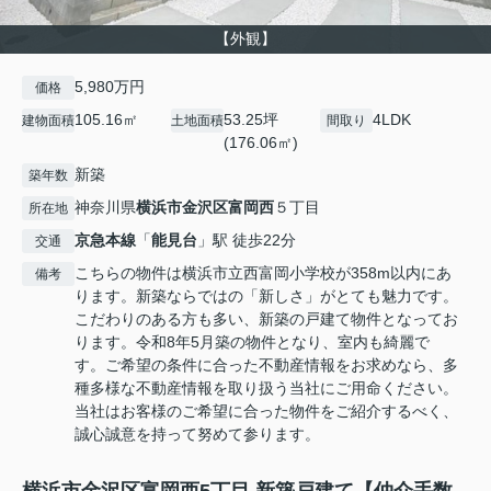
【外観】
5,980万円
価格
105.16㎡
53.25坪
4LDK
建物面積
土地面積
間取り
(176.06㎡)
新築
築年数
神奈川県
横浜市金沢区
富岡西
５丁目
所在地
京急本線
「
能見台
」駅 徒歩22分
交通
こちらの物件は横浜市立西富岡小学校が358m以内にあ
備考
ります。新築ならではの「新しさ」がとても魅力です。
こだわりのある方も多い、新築の戸建て物件となってお
ります。令和8年5月築の物件となり、室内も綺麗で
す。ご希望の条件に合った不動産情報をお求めなら、多
種多様な不動産情報を取り扱う当社にご用命ください。
当社はお客様のご希望に合った物件をご紹介するべく、
誠心誠意を持って努めて参ります。