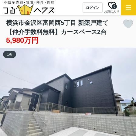
0
ログイン
お気に入り
横浜市金沢区富岡西5丁目 新築戸建て
【仲介手数料無料】カースペース2台
5,980万円
1
/
6