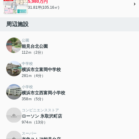
5,980万円
31.81坪(105.16㎡)
周辺施設
公園
能見台北公園
112ｍ（2分）
中学校
横浜市立富岡中学校
281ｍ（4分）
小学校
横浜市立西富岡小学校
358ｍ（5分）
コンビニエンスストア
ローソン 氷取沢町店
974ｍ（13分）
スーパー