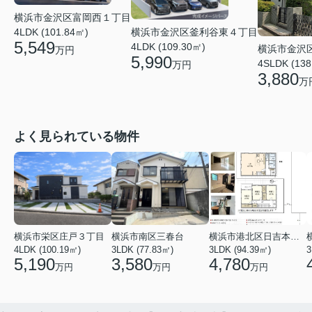
横浜市金沢区富岡西１丁目
4LDK (101.84㎡)
横浜市金沢区釜利谷東４丁目
5,549
4LDK (109.30㎡)
横浜市金沢
万円
5,990
4SLDK (138
万円
3,880
万
よく見られている物件
横浜市栄区庄戸３丁目
横浜市南区三春台
横浜市港北区日吉本町６丁目
4LDK (100.19㎡)
3LDK (77.83㎡)
3LDK (94.39㎡)
3
5,190
3,580
4,780
万円
万円
万円