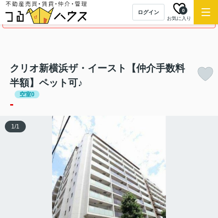
0
ログイン
この物件の募集は終了しました。
お気に入り
クリオ新横浜ザ・イースト【仲介手数料
半額】ペット可♪
空室0
-
1
/
1