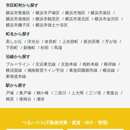
市区町村から探す
横浜市青葉区
横浜市戸塚区
横浜市旭区
横浜市泉区
横浜市港南区
横浜市鶴見区
横浜市港北区
横浜市金沢区
横浜市磯子区
横浜市保土ケ谷区
町名から探す
美しが丘
洋光台
奈良町
上矢部町
新吉田東
芹が谷
下田町
新橋町
杉田
馬場
沿線から探す
ブルーライン
京浜東北線
京急本線
相鉄本線
根岸線
横須賀線
湘南新宿ライン宇須
東急田園都市線
横浜線
東海道本線
駅から探す
戸塚
東戸塚
鶴ケ峰
二俣川
上大岡
三ツ境
青葉台
鶴見
港南台
瀬谷
つるハウス(不動産売買・賃貸・仲介・管理)