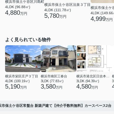
横浜市保土ケ谷区川島町
横浜市保土ケ谷区法泉３丁目
4LDK (96.88㎡)
横浜市保土ケ
4LDK (111.78㎡)
4,880
4LDK (149.66
万円
5,780
万円
4,999
万円
よく見られている物件
横浜市栄区庄戸３丁目
横浜市南区三春台
横浜市港北区日吉本町６丁目
4LDK (100.19㎡)
3LDK (77.83㎡)
3LDK (94.39㎡)
3
5,190
3,580
4,580
万円
万円
万円
浜市保土ケ谷区常盤台 新築戸建て【仲介手数料無料】カースペース2台