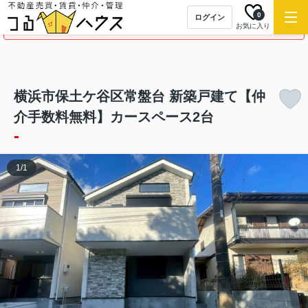
0
ログイン
この物件の募集は終了しました。
お気に入り
横浜市保土ケ谷区常盤台 新築戸建て【仲
介手数料無料】カースペース2台
-
1
/
1