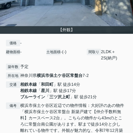
【外観】
-
価格
-
-(-)
2LDK＋
建物面積
土地面積
間取り
2S(納戸)
予定
築年数
神奈川県
横浜市保土ケ谷区
常盤台
7-2
所在地
相鉄本線
「
和田町
」駅 徒歩14分
交通
相鉄本線
「
星川
」駅 徒歩17分
ブルーライン
「
三ツ沢上町
」駅 徒歩21分
横浜市保土ケ谷区近辺での物件情報：大好評のあの物件
備考
「横浜市保土ケ谷区常盤台 新築戸建て【仲介手数料無
料】カースペース2台」。こちらの物件から43mのとこ
ろに常盤台南公園があります。駅まで徒歩14分と少し
離れている物件です。外観が魅力的な、令和7年12月築