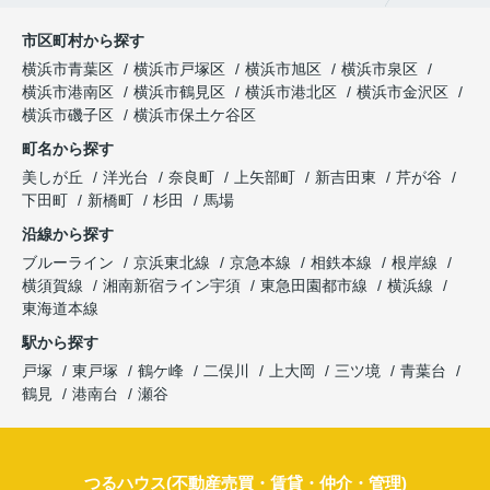
市区町村から探す
横浜市青葉区
横浜市戸塚区
横浜市旭区
横浜市泉区
横浜市港南区
横浜市鶴見区
横浜市港北区
横浜市金沢区
横浜市磯子区
横浜市保土ケ谷区
町名から探す
美しが丘
洋光台
奈良町
上矢部町
新吉田東
芹が谷
下田町
新橋町
杉田
馬場
沿線から探す
ブルーライン
京浜東北線
京急本線
相鉄本線
根岸線
横須賀線
湘南新宿ライン宇須
東急田園都市線
横浜線
東海道本線
駅から探す
戸塚
東戸塚
鶴ケ峰
二俣川
上大岡
三ツ境
青葉台
鶴見
港南台
瀬谷
つるハウス(不動産売買・賃貸・仲介・管理)