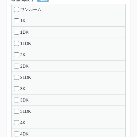
ワンルーム
1K
1DK
1LDK
2K
2DK
2LDK
3K
3DK
3LDK
4K
4DK