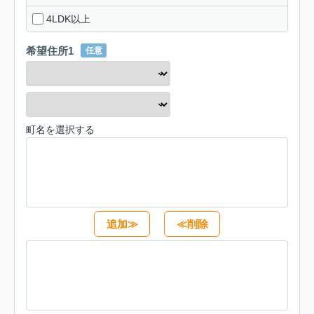
4LDK以上
希望住所1
任意
町名を選択する
追加≫
≪削除