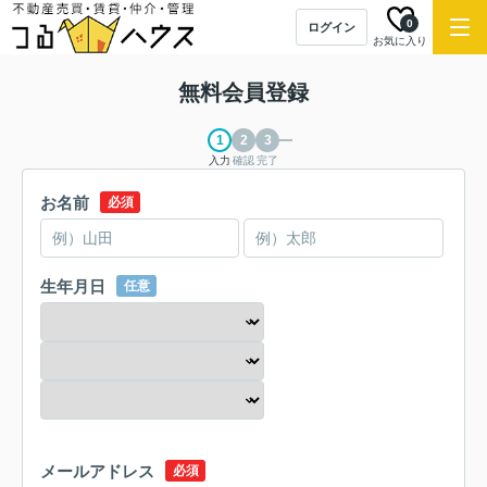
0
ログイン
お気に入り
無料会員登録
入力
確認
完了
お名前
必須
生年月日
任意
メールアドレス
必須