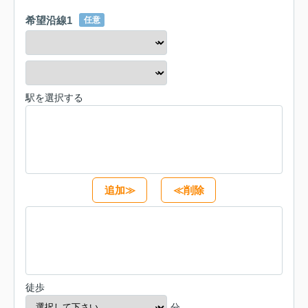
希望沿線1
任意
駅を選択する
追加≫
≪削除
徒歩
分