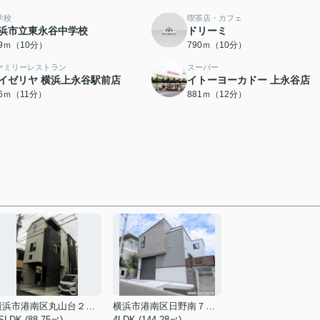
学校
喫茶店・カフェ
浜市立東永谷中学校
ドリーミ
39ｍ（10分）
790ｍ（10分）
ァミリーレストラン
スーパー
イゼリヤ 横浜上永谷駅前店
イトーヨーカドー 上永谷店
06ｍ（11分）
881ｍ（12分）
横浜市港南区丸山台２丁目
横浜市港南区日野南７丁目
SLDK (88.75㎡)
4LDK (144.28㎡)