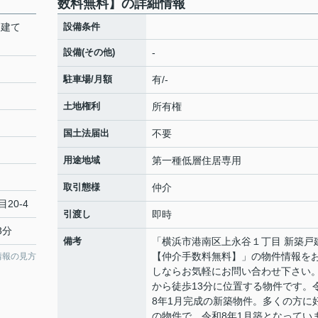
数料無料】の詳細情報
戸建て
設備条件
設備(その他)
-
駐車場/月額
有/-
土地権利
所有権
国土法届出
不要
用途地域
第一種低層住居専用
取引態様
仲介
20-4
引渡し
即時
3分
備考
「横浜市港南区上永谷１丁目 新築戸
【仲介手数料無料】」の物件情報を
情報の見方
しならお気軽にお問い合わせ下さい
から徒歩13分に位置する物件です。
8年1月完成の新築物件。多くの方に
の物件で、令和8年1月築となってい