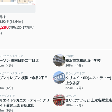
1号棟
5.90坪 (85.64㎡)
,290
万円(130.17万円/
)
ンビニエンスストア
小学校
ーソン 港南日野二丁目店
横浜市立相武山小学校
41ｍ（4分）
268ｍ（4分）
ンビニエンスストア
ドラッグストア
ブンイレブン 横浜上永谷2丁目
クリエイトSD(エス・ディー)
上永谷店
78ｍ（6分）
523ｍ（7分）
ラッグストア
スーパー
リエイトSD(エス・ディー) クリ
まいばすけっと 上永谷駅北店
イト薬局上永谷駅北店
700ｍ（9分）
74ｍ（9分）