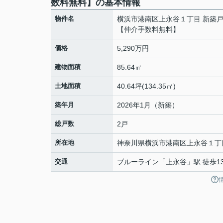
数料無料】の基本情報
物件名
横浜市港南区上永谷１丁目 新築
【仲介手数料無料】
価格
5,290万円
建物面積
85.64㎡
土地面積
40.64坪(134.35㎡)
築年月
2026年1月（新築）
総戸数
2戸
所在地
神奈川県
横浜市港南区
上永谷
１丁目
交通
ブルーライン
「
上永谷
」駅 徒歩1