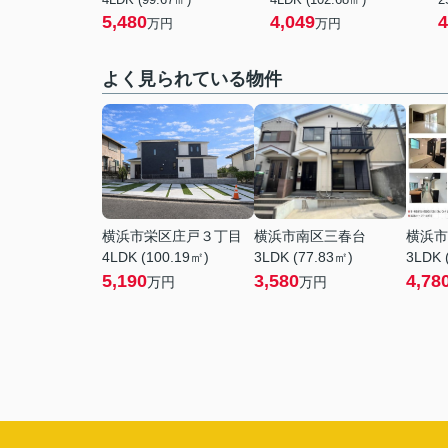
5,480
4,049
4
万円
万円
よく見られている物件
横浜市栄区庄戸３丁目
横浜市南区三春台
横浜市
4LDK (100.19㎡)
3LDK (77.83㎡)
3LDK 
5,190
3,580
4,78
万円
万円