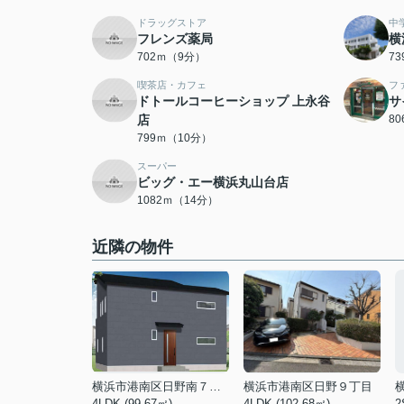
ドラッグストア
中
フレンズ薬局
横
702ｍ（9分）
7
喫茶店・カフェ
フ
ドトールコーヒーショップ 上永谷
サ
店
8
799ｍ（10分）
スーパー
ビッグ・エー横浜丸山台店
1082ｍ（14分）
近隣の物件
横浜市港南区日野南７丁目
横浜市港南区日野９丁目
4LDK (99.67㎡)
4LDK (102.68㎡)
2