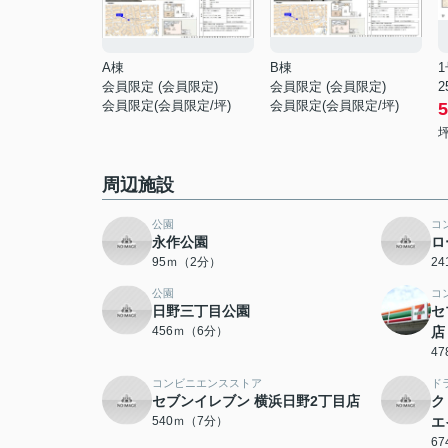
A棟
B棟
会員限定
(
会員限定
)
会員限定
(
会員限定
)
2
会員限定
(
会員限定
/坪)
会員限定
(
会員限定
/坪)
5
坪
周辺施設
公園
コ
永作公園
ロ
95ｍ（2分）
2
公園
コ
日野三丁目公園
セ
456ｍ（6分）
店
4
コンビニエンスストア
ド
セブンイレブン 横浜日野2丁目店
ク
540ｍ（7分）
エ
6