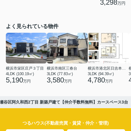
3,298
万円
よく見られている物件
横浜市栄区庄戸３丁目
横浜市南区三春台
横浜市港北区日吉本町６丁目
4LDK (100.19㎡)
3LDK (77.83㎡)
3LDK (94.39㎡)
3
5,190
3,580
4,780
万円
万円
万円
瀬谷区阿久和西2丁目 新築戸建て【仲介手数料無料】カースペース3台
つるハウス(不動産売買・賃貸・仲介・管理)