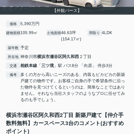
【外観パース】
5,390万円
価格
105.99㎡
46.63坪
4LDK
建物面積
土地面積
間取り
(154.17㎡)
予定
築年数
神奈川県
横浜市瀬谷区
阿久和西
２丁目
所在地
相鉄本線
「
三ツ境
」駅 バス8分 「向原」 停歩3分
交通
多くの方から高いニーズのある、内装もピカピカの新築
備考
戸建ての物件です。お客様ご自身の手で希望条件に沿っ
た物件を見つけてくるというのは、簡単なことではあり
ません。それなら当社スタッフのようなプロに任せてみ
るのも手でしょう。
横浜市瀬谷区阿久和西2丁目 新築戸建て【仲介手
数料無料】カースペース3台のコメント(おすすめ
ポイント)