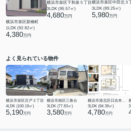
横浜市泉区中田北３
横浜市泉区下和泉５丁目
3LDK (89.25㎡)
3LDK (95.57㎡)
5,980
4,680
万円
万円
横浜市泉区新橋町
1LDK (92.82㎡)
4,380
万円
よく見られている物件
横浜市栄区庄戸３丁目
横浜市南区三春台
横浜市港北区日吉本町６丁目
4LDK (100.19㎡)
3LDK (77.83㎡)
3LDK (94.39㎡)
3
5,190
3,580
4,780
万円
万円
万円