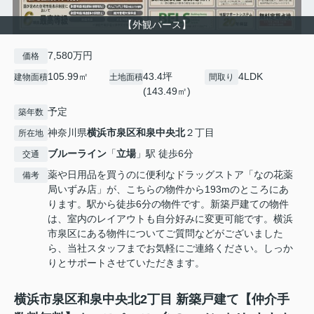
【外観パース】
7,580万円
価格
105.99㎡
43.4坪
4LDK
建物面積
土地面積
間取り
(143.49㎡)
予定
築年数
神奈川県
横浜市泉区
和泉中央北
２丁目
所在地
ブルーライン
「
立場
」駅 徒歩6分
交通
薬や日用品を買うのに便利なドラッグストア「なの花薬
備考
局いずみ店」が、こちらの物件から193mのところにあ
ります。駅から徒歩6分の物件です。新築戸建ての物件
は、室内のレイアウトも自分好みに変更可能です。横浜
市泉区にある物件についてご質問などがございました
ら、当社スタッフまでお気軽にご連絡ください。しっか
りとサポートさせていただきます。
横浜市泉区和泉中央北2丁目 新築戸建て【仲介手