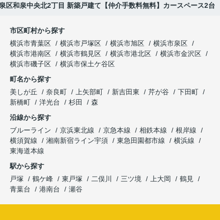
泉区和泉中央北2丁目 新築戸建て【仲介手数料無料】カースペース2台
市区町村から探す
横浜市青葉区
横浜市戸塚区
横浜市旭区
横浜市泉区
横浜市港南区
横浜市鶴見区
横浜市港北区
横浜市金沢区
横浜市磯子区
横浜市保土ケ谷区
町名から探す
美しが丘
奈良町
上矢部町
新吉田東
芹が谷
下田町
新橋町
洋光台
杉田
森
沿線から探す
ブルーライン
京浜東北線
京急本線
相鉄本線
根岸線
横須賀線
湘南新宿ライン宇須
東急田園都市線
横浜線
東海道本線
駅から探す
戸塚
鶴ケ峰
東戸塚
二俣川
三ツ境
上大岡
鶴見
青葉台
港南台
瀬谷