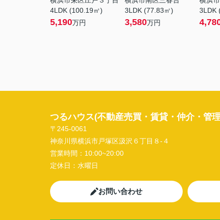
横浜市栄区庄戸３丁目
横浜市南区三春台
横浜市
4LDK (100.19㎡)
3LDK (77.83㎡)
3LDK 
5,190
3,580
4,78
万円
万円
つるハウス(不動産売買・賃貸・仲介・管理
〒245-0061
神奈川県横浜市戸塚区汲沢６丁目８-４
営業時間：
10:00~20:00
定休日：
水曜日
お問い合わせ