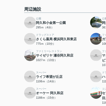
周辺施設
公園
公
阿久和小金第一公園
阿
295ｍ（4分）
3
ドラッグストア
フ
さくら薬局 横浜阿久和東店
ガ
775ｍ（10分）
1
ファミリーレストラン
フ
サイゼリヤ 瀬谷阿久和店
マ
1027ｍ（13分）
ピ
1
スーパー
ド
ライフ希望が丘店
ハ
1106ｍ（14分）
1
スーパー
コ
オーケー 阿久和店
セ
1188ｍ（15分）
目
1