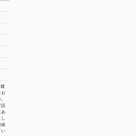
戸建
をお
い。
で設
にあ
まし
連絡
てい