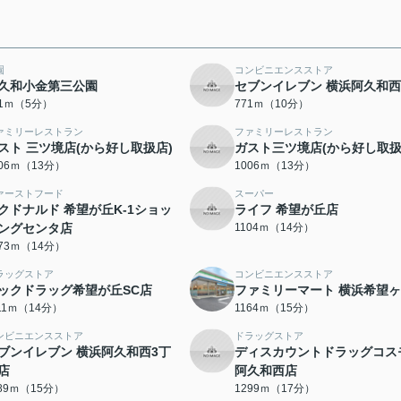
園
コンビニエンスストア
久和小金第三公園
セブンイレブン 横浜阿久和
61ｍ（5分）
771ｍ（10分）
ァミリーレストラン
ファミリーレストラン
スト 三ツ境店(から好し取扱店)
ガスト三ツ境店(から好し取扱
006ｍ（13分）
1006ｍ（13分）
ァーストフード
スーパー
クドナルド 希望が丘K-1ショッ
ライフ 希望が丘店
ングセンタ店
1104ｍ（14分）
073ｍ（14分）
ラッグストア
コンビニエンスストア
ックドラッグ希望が丘SC店
ファミリーマート 横浜希望
111ｍ（14分）
1164ｍ（15分）
ンビニエンスストア
ドラッグストア
ブンイレブン 横浜阿久和西3丁
ディスカウントドラッグコス
店
阿久和西店
189ｍ（15分）
1299ｍ（17分）