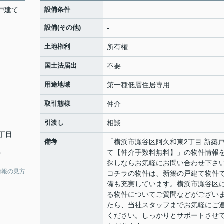
戸建て
設備条件
設備(その他)
-
土地権利
所有権
国土法届出
不要
用途地域
第一種低層住居専用
取引態様
仲介
引渡し
相談
丁目
備考
「横浜市瀬谷区阿久和東2丁目 新築
て【仲介手数料無料】」の物件情報
分
探しならお気軽にお問い合わせ下さ
情報の見方
コチラの物件は、新築の戸建て物件
備も充実しています。横浜市瀬谷区
る物件についてご質問などがござい
たら、当社スタッフまでお気軽にご
ください。しっかりとサポートさせ