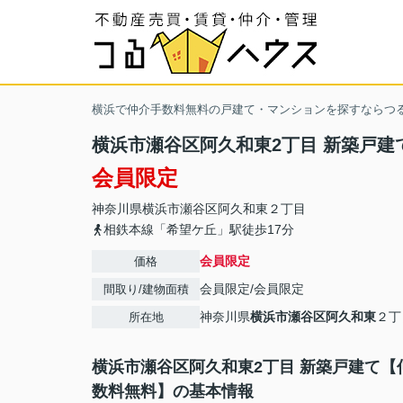
横浜で仲介手数料無料の戸建て・マンションを探すならつ
横浜市瀬谷区阿久和東2丁目 新築戸建
会員限定
神奈川県
横浜市瀬谷区
阿久和東
２丁目
相鉄本線「希望ケ丘」駅徒歩17分
会員限定
価格
会員限定
/
会員限定
間取り/建物面積
神奈川県
横浜市瀬谷区
阿久和東
２丁
所在地
横浜市瀬谷区阿久和東2丁目 新築戸建て【
数料無料】の基本情報