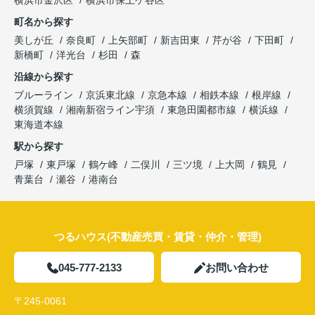
町名から探す
美しが丘
奈良町
上矢部町
新吉田東
芹が谷
下田町
新橋町
洋光台
杉田
森
沿線から探す
ブルーライン
京浜東北線
京急本線
相鉄本線
根岸線
横須賀線
湘南新宿ライン宇須
東急田園都市線
横浜線
東海道本線
駅から探す
戸塚
東戸塚
鶴ケ峰
二俣川
三ツ境
上大岡
鶴見
青葉台
瀬谷
港南台
つるハウス(不動産売買・賃貸・仲介・管理)
045-777-2133
お問い合わせ
〒245-0061