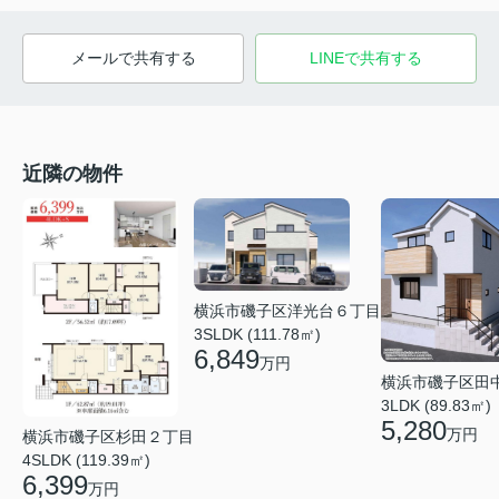
メールで共有する
LINEで共有する
近隣の物件
横浜市磯子区洋光台６丁目
3SLDK (111.78㎡)
6,849
万円
横浜市磯子区田
3LDK (89.83㎡)
5,280
万円
横浜市磯子区杉田２丁目
4SLDK (119.39㎡)
6,399
万円