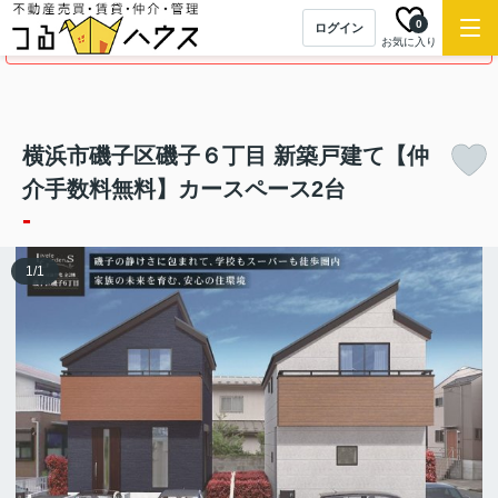
0
ログイン
この物件の募集は終了しました。
お気に入り
横浜市磯子区磯子６丁目 新築戸建て【仲
介手数料無料】カースペース2台
-
1
/
1