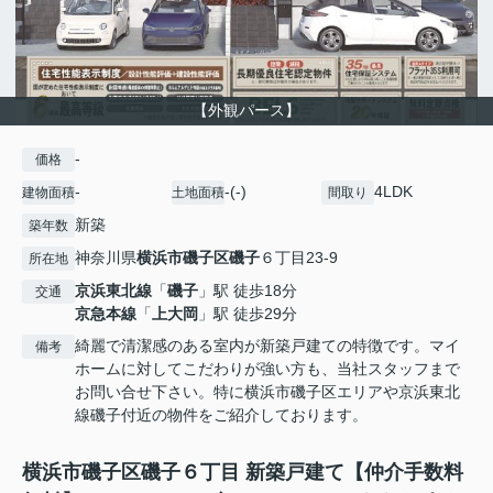
【外観パース】
-
価格
-
-(-)
4LDK
建物面積
土地面積
間取り
新築
築年数
神奈川県
横浜市磯子区
磯子
６丁目23-9
所在地
京浜東北線
「
磯子
」駅 徒歩18分
交通
京急本線
「
上大岡
」駅 徒歩29分
綺麗で清潔感のある室内が新築戸建ての特徴です。マイ
備考
ホームに対してこだわりが強い方も、当社スタッフまで
お問い合せ下さい。特に横浜市磯子区エリアや京浜東北
線磯子付近の物件をご紹介しております。
横浜市磯子区磯子６丁目 新築戸建て【仲介手数料