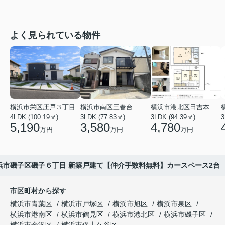
よく見られている物件
横浜市栄区庄戸３丁目
横浜市南区三春台
横浜市港北区日吉本町６丁目
4LDK (100.19㎡)
3LDK (77.83㎡)
3LDK (94.39㎡)
3
5,190
3,580
4,780
万円
万円
万円
浜市磯子区磯子６丁目 新築戸建て【仲介手数料無料】カースペース2台
市区町村から探す
横浜市青葉区
横浜市戸塚区
横浜市旭区
横浜市泉区
横浜市港南区
横浜市鶴見区
横浜市港北区
横浜市磯子区
横浜市金沢区
横浜市保土ケ谷区