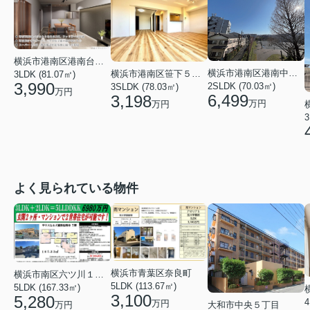
横浜市港南区港南台９丁目
横浜市港南区港南中央通
横浜市港南区笹下５丁目
3LDK (81.07㎡)
3,990
2SLDK (70.03㎡)
3SLDK (78.03㎡)
万円
6,499
3,198
万円
万円
3
よく見られている物件
横浜市青葉区奈良町
横浜市南区六ツ川１丁目
5LDK (113.67㎡)
5LDK (167.33㎡)
3,100
5,280
4
万円
大和市中央５丁目
万円