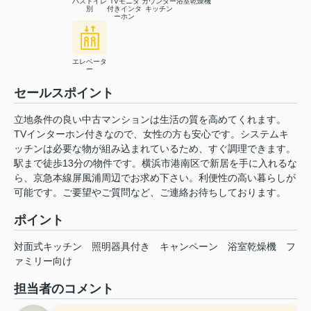
バストイレ
TVモニタ
カウンター
浴室乾燥機
別
付きインタ
キッチン
ーホン
エレベータ
ー
セールスポイント
立地条件の良い中古マンションは生活の質を高めてくれます。
TVインターホン付きなので、女性の方も安心です。システムキ
ッチンは必要な物が組み込まれているため、すぐ調理できます。
駅まで徒歩13分の物件です。横浜市港南区で新居を手に入れるな
ら、京急本線屏風浦周辺でお求め下さい。利便性の高い暮らしが
可能です。ご要望やご質問など、ご連絡お待ちしております。
ポイント
対面式キッチン
照明器具付き
キャンペーン
浴室乾燥機
フ
ァミリー向け
担当者のコメント