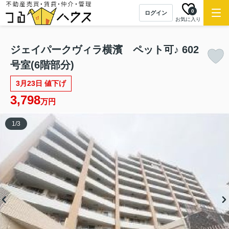
NEW
0
ログイン
お気に入り
ジェイパークヴィラ横濱 ペット可♪ 602
号室(6階部分)
3月23日 値下げ
3,798
万円
1
/
3