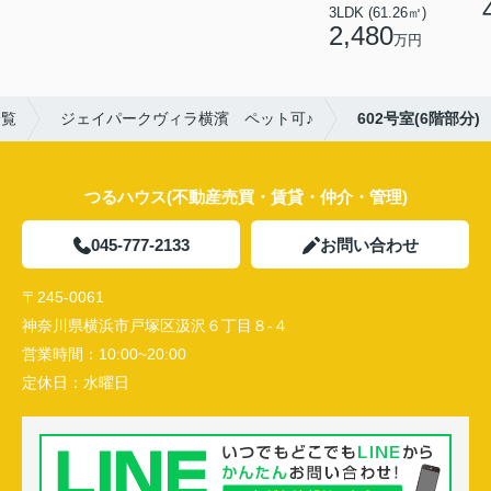
3LDK (61.26㎡)
2,480
万円
一覧
ジェイパークヴィラ横濱 ペット可♪
602号室(6階部分)
つるハウス(不動産売買・賃貸・仲介・管理)
045-777-2133
お問い合わせ
〒245-0061
神奈川県横浜市戸塚区汲沢６丁目８-４
営業時間：
10:00~20:00
定休日：
水曜日