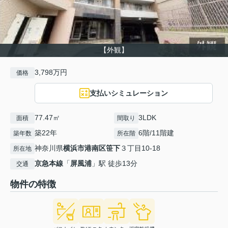
【外観】
3,798万円
価格
支払いシミュレーション
77.47㎡
3LDK
面積
間取り
築22年
6階/11階建
築年数
所在階
神奈川県
横浜市港南区
笹下
３丁目10-18
所在地
京急本線
「
屏風浦
」駅 徒歩13分
交通
物件の特徴