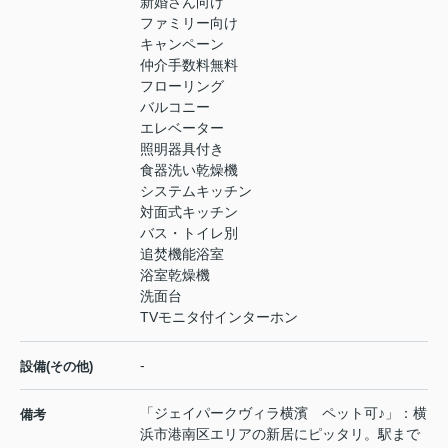
新婚さん向け
ファミリー向け
キャンペーン
仲介手数料無料
フローリング
バルコニー
エレベーター
照明器具付き
食器洗い乾燥機
システムキッチン
対面式キッチン
バス・トイレ別
追焚機能浴室
浴室乾燥機
洗面台
TVモニタ付インターホン
-
設備(その他)
「ジェイパークヴィラ横濱 ペット可♪」：横
備考
浜市港南区エリアの新居にピッタリ。駅まで