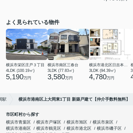
よく見られている物件
横浜市栄区庄戸３丁目
横浜市南区三春台
横浜市港北区日吉本町６丁目
4LDK (100.19㎡)
3LDK (77.83㎡)
3LDK (94.39㎡)
3
5,190
3,580
4,780
万円
万円
万円
岡駅
横浜市港南区上大岡東1丁目 新築戸建て【仲介手数料無料】
市区町村から探す
横浜市青葉区
横浜市戸塚区
横浜市旭区
横浜市泉区
横浜市港南区
横浜市鶴見区
横浜市港北区
横浜市磯子区