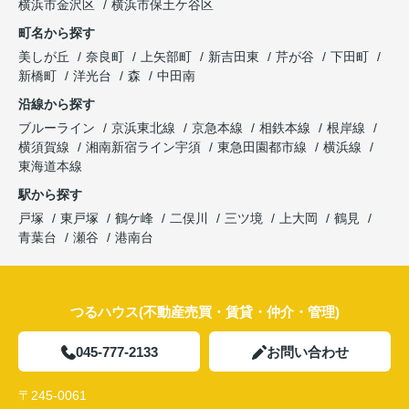
横浜市金沢区
横浜市保土ケ谷区
町名から探す
美しが丘
奈良町
上矢部町
新吉田東
芹が谷
下田町
新橋町
洋光台
森
中田南
沿線から探す
ブルーライン
京浜東北線
京急本線
相鉄本線
根岸線
横須賀線
湘南新宿ライン宇須
東急田園都市線
横浜線
東海道本線
駅から探す
戸塚
東戸塚
鶴ケ峰
二俣川
三ツ境
上大岡
鶴見
青葉台
瀬谷
港南台
つるハウス(不動産売買・賃貸・仲介・管理)
045-777-2133
お問い合わせ
〒245-0061