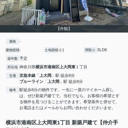
【外観】
-
価格
-
-(-)
3LDK
建物面積
土地面積
間取り
予定
築年数
神奈川県
横浜市港南区
上大岡東
１丁目
所在地
京急本線
「
上大岡
」駅 徒歩8分
交通
ブルーライン
「
上大岡
」駅 徒歩8分
駅徒歩8分の物件です。一生に一度のマイホーム探し
備考
は、ぜひ新築戸建てで。当社でなら、お客様の希望とす
る物件を見つけることができます。希望条件と併せて、
お電話またはメールからお問い合わせくださいませ。
横浜市港南区上大岡東1丁目 新築戸建て【仲介手