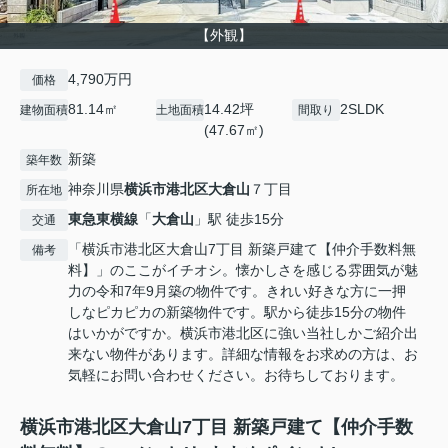
【外観】
4,790万円
価格
81.14㎡
14.42坪
2SLDK
建物面積
土地面積
間取り
(47.67㎡)
新築
築年数
神奈川県
横浜市港北区
大倉山
７丁目
所在地
東急東横線
「
大倉山
」駅 徒歩15分
交通
「横浜市港北区大倉山7丁目 新築戸建て【仲介手数料無
備考
料】」のここがイチオシ。懐かしさを感じる雰囲気が魅
力の令和7年9月築の物件です。きれい好きな方に一押
しなピカピカの新築物件です。駅から徒歩15分の物件
はいかがですか。横浜市港北区に強い当社しかご紹介出
来ない物件があります。詳細な情報をお求めの方は、お
気軽にお問い合わせください。お待ちしております。
横浜市港北区大倉山7丁目 新築戸建て【仲介手数