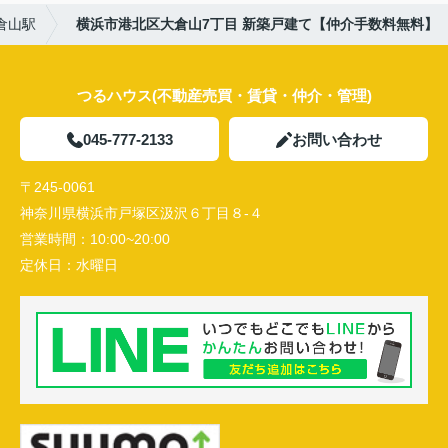
倉山駅
横浜市港北区大倉山7丁目 新築戸建て【仲介手数料無料】
つるハウス(不動産売買・賃貸・仲介・管理)
045-777-2133
お問い合わせ
〒245-0061
神奈川県横浜市戸塚区汲沢６丁目８-４
営業時間：
10:00~20:00
定休日：
水曜日