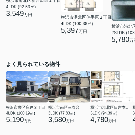
横浜市港北区新吉田東１丁目
4LDK (92.53㎡)
3,549
万円
横浜市港北区仲手原２丁目
4LDK (100.38㎡)
横浜市港北
5,397
万円
2SLDK (103
5,780
万
よく見られている物件
横浜市栄区庄戸３丁目
横浜市南区三春台
横浜市港北区日吉本町６丁目
4LDK (100.19㎡)
3LDK (77.83㎡)
3LDK (94.39㎡)
3
5,190
3,580
4,780
万円
万円
万円