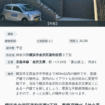
【外観】
-
価格
-
-(-)
4LDK
建物面積
土地面積
間取り
予定
築年数
神奈川県
横浜市金沢区
釜利谷西
３丁目
所在地
京急本線
「
金沢文庫
」駅 バス10分 「夏山坂上」 停歩1
交通
分
横浜市立西金沢中学校まで463m以内の物件です。新築
備考
戸建ての物件は、室内のレイアウトも自分好みに変更可
能です。当社で横浜市金沢区の京急本線金沢文庫近くに
ある一戸建てを探しましょう。豊富な不動産情報があり
ますので、きっとお探しの物件が見つかります。