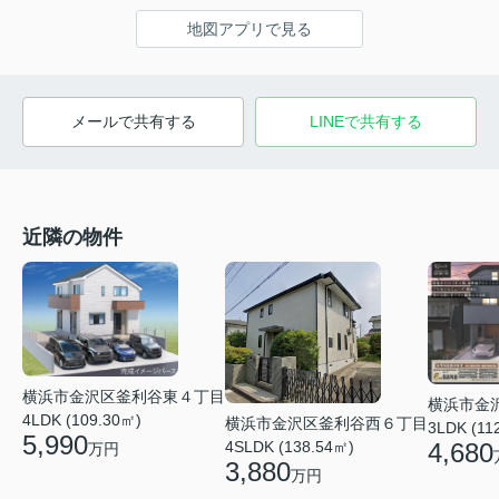
地図アプリで見る
メールで共有する
LINEで共有する
近隣の物件
横浜市金沢区釜利谷東４丁目
横浜市金
4LDK (109.30㎡)
横浜市金沢区釜利谷西６丁目
3LDK (11
5,990
4SLDK (138.54㎡)
4,680
万円
3,880
万円