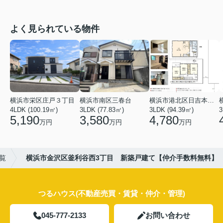
よく見られている物件
横浜市栄区庄戸３丁目
横浜市南区三春台
横浜市港北区日吉本町６丁目
4LDK (100.19㎡)
3LDK (77.83㎡)
3LDK (94.39㎡)
3
5,190
3,580
4,780
万円
万円
万円
覧
横浜市金沢区釜利谷西3丁目 新築戸建て【仲介手数料無料】
つるハウス(不動産売買・賃貸・仲介・管理)
045-777-2133
お問い合わせ