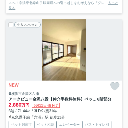
スへ！京浜東北線山手駅周辺への引っ越しをお考えなら「グレ...
もっと
見る
中古マンション
NEW
横浜市金沢区六浦
アークビュー金沢八景【仲介手数料無料】ペット可♪
6階部分
2,880
万円
5月11日 値下げ
6階 / 71.44㎡ / 3LDK /築31年
京急逗子線「六浦」駅 徒歩13分
ペット飼育可
ペット相談
エレベーター
バス・トイレ別