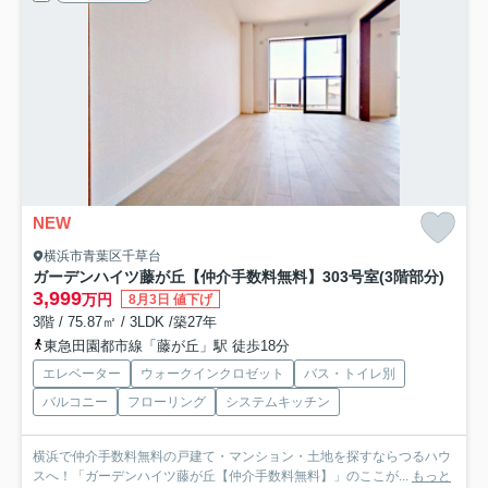
NEW
横浜市青葉区千草台
ガーデンハイツ藤が丘【仲介手数料無料】
303号室(3階部分)
3,999
万円
8月3日 値下げ
3階 / 75.87㎡ / 3LDK /築27年
東急田園都市線「藤が丘」駅 徒歩18分
エレベーター
ウォークインクロゼット
バス・トイレ別
バルコニー
フローリング
システムキッチン
横浜で仲介手数料無料の戸建て・マンション・土地を探すならつるハウ
スへ！「ガーデンハイツ藤が丘【仲介手数料無料】」のここが...
もっと