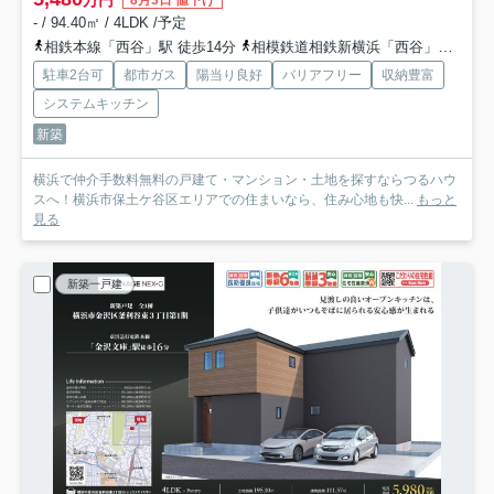
- / 94.40㎡ / 4LDK /予定
相鉄本線「西谷」駅 徒歩14分
相模鉄道相鉄新横浜「西谷」駅 徒歩14分
駐車2台可
都市ガス
陽当り良好
バリアフリー
収納豊富
システムキッチン
新築
横浜で仲介手数料無料の戸建て・マンション・土地を探すならつるハウ
スへ！横浜市保土ケ谷区エリアでの住まいなら、住み心地も快...
もっと
見る
新築一戸建