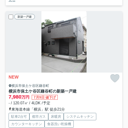
見る
新築一戸建
NEW
横浜市保土ケ谷区鎌谷町
横浜市保土ケ谷区鎌谷町の新築一戸建
7,980
万円
7月9日 値下げ
- / 120.07㎡ / 4LDK /予定
東海道本線「横浜」駅 徒歩21分
駐車2台可
都市ガス
床暖房
システムキッチン
カウンターキッチン
食器洗い乾燥機