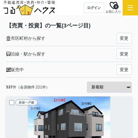
0
ログイン
お気に入り
【売買・投資】の一覧(3ページ目)
市区町村から探す
変更
沿線・駅から探す
変更
販売中
変更
537
件（会員物件 221件）
新築一戸建