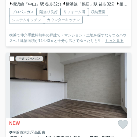
横浜線「中山」駅 徒歩32分
横浜線「鴨居」駅 徒歩32分
相鉄本線「鶴ケ峰」駅 徒歩48分
プロパンガス
陽当り良好
リフォーム済
収納豊富
システムキッチン
カウンターキッチン
横浜で仲介手数料無料の戸建て・マンション・土地を探すならつるハウ
スへ！建物面積が114.43㎡と十分な広さでゆったりと生...
もっと見る
中古マンション
NEW
横浜市港北区高田東