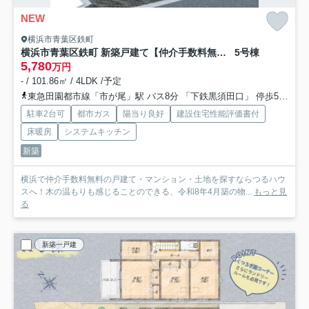
NEW
横浜市青葉区鉄町
横浜市青葉区鉄町 新築戸建て【仲介手数料無料】カースペース2台
5号棟
5,780
万円
- / 101.86㎡ / 4LDK /予定
東急田園都市線「市が尾」駅 バス8分 「下鉄黒須田口」 停歩5分
小
駐車2台可
都市ガス
陽当り良好
建設住宅性能評価書付
床暖房
システムキッチン
新築
横浜で仲介手数料無料の戸建て・マンション・土地を探すならつるハウ
スへ！木の温もりも感じることのできる、令和8年4月築の物...
もっと見
る
新築一戸建