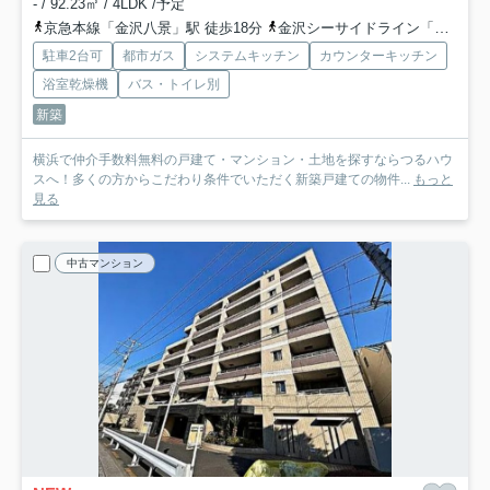
- / 92.23㎡ / 4LDK /予定
京急本線「金沢八景」駅 徒歩18分
金沢シーサイドライン「野島公園」駅 徒歩7分
駐車2台可
都市ガス
システムキッチン
カウンターキッチン
浴室乾燥機
バス・トイレ別
新築
横浜で仲介手数料無料の戸建て・マンション・土地を探すならつるハウ
スへ！多くの方からこだわり条件でいただく新築戸建ての物件...
もっと
見る
中古マンション