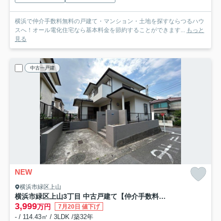
横浜で仲介手数料無料の戸建て・マンション・土地を探すならつるハウ
スへ！オール電化住宅なら基本料金を節約することができます...
もっと
見る
中古一戸建
NEW
横浜市緑区上山
横浜市緑区上山3丁目 中古戸建て【仲介手数料無料】
3,999
万円
7月20日 値下げ
- / 114.43㎡ / 3LDK /築32年