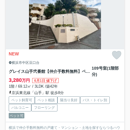
NEW
横浜市中区豆口台
109号室(1階部
グレイス山手弐番館【仲介手数料無料】ペット可♪
分)
3,280
万円
6月1日 値下げ
1階 / 69.12㎡ / 3LDK /築42年
京浜東北線「山手」駅 徒歩8分
ペット飼育可
ペット相談
陽当り良好
バス・トイレ別
バルコニー
フローリング
ペット可
横浜で仲介手数料無料の戸建て・マンション・土地を探すならつるハウ