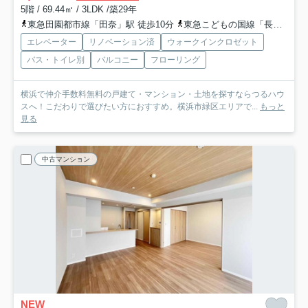
5階 / 69.44㎡ / 3LDK /築29年
東急田園都市線「田奈」駅 徒歩10分
東急こどもの国線「長津田」駅 徒歩12分
エレベーター
リノベーション済
ウォークインクロゼット
バス・トイレ別
バルコニー
フローリング
横浜で仲介手数料無料の戸建て・マンション・土地を探すならつるハウ
スへ！こだわりで選びたい方におすすめ。横浜市緑区エリアで...
もっと
見る
中古マンション
NEW