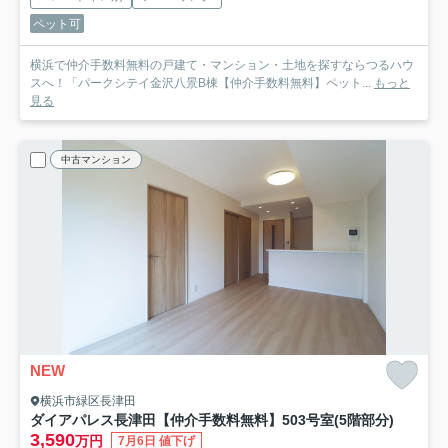
ペット可
横浜で仲介手数料無料の戸建て・マンション・土地を探すならつるハウ
スへ！「パークシテイ金沢八景B棟【仲介手数料無料】ペット...
もっと
見る
中古マンション
NEW
横浜市緑区長津田
ダイアパレス長津田【仲介手数料無料】
503号室(5階部分)
3,590
万円
7月6日 値下げ