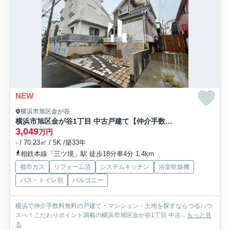
NEW
横浜市旭区金が谷
横浜市旭区金が谷1丁目 中古戸建て【仲介手数料無料】
3,049
万円
- / 70.23㎡ / 5K /築33年
相鉄本線「三ツ境」駅 徒歩18分車4分 1.4km
都市ガス
リフォーム済
システムキッチン
浴室乾燥機
バス・トイレ別
バルコニー
横浜で仲介手数料無料の戸建て・マンション・土地を探すならつるハウ
スへ！こだわりポイント満載の横浜市旭区金が谷1丁目 中古...
もっと見
る