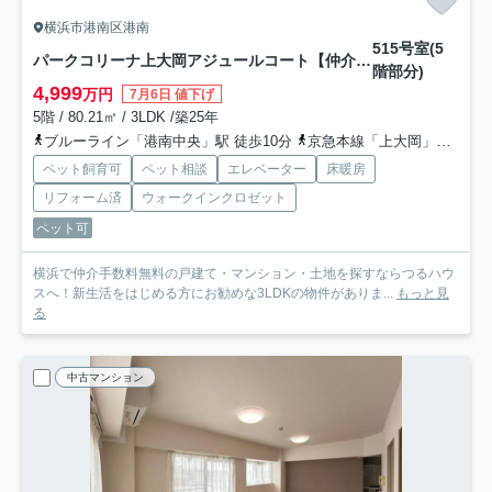
横浜市港南区港南
515号室(5
パークコリーナ上大岡アジュールコート【仲介手数料無料】ペット可♪
階部分)
4,999
万円
7月6日 値下げ
5階 / 80.21㎡ / 3LDK /築25年
ブルーライン「港南中央」駅 徒歩10分
京急本線「上大岡」駅 徒歩17分
ペット飼育可
ペット相談
エレベーター
床暖房
リフォーム済
ウォークインクロゼット
ペット可
横浜で仲介手数料無料の戸建て・マンション・土地を探すならつるハウ
スへ！新生活をはじめる方にお勧めな3LDKの物件がありま...
もっと見
る
中古マンション