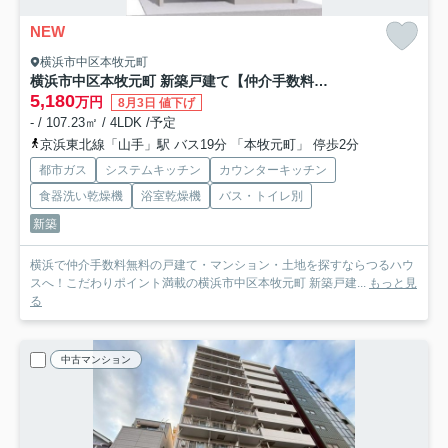
NEW
横浜市中区本牧元町
横浜市中区本牧元町 新築戸建て【仲介手数料無料】
5,180
万円
8月3日 値下げ
- / 107.23㎡ / 4LDK /予定
京浜東北線「山手」駅 バス19分 「本牧元町」 停歩2分
都市ガス
システムキッチン
カウンターキッチン
食器洗い乾燥機
浴室乾燥機
バス・トイレ別
新築
横浜で仲介手数料無料の戸建て・マンション・土地を探すならつるハウ
スへ！こだわりポイント満載の横浜市中区本牧元町 新築戸建...
もっと見
る
中古マンション