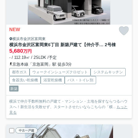
NEW
横浜市金沢区富岡東
横浜市金沢区富岡東6丁目 新築戸建て【仲介手数料無料】
2号棟
5,680
万円
- / 112.19㎡ / 2SLDK /予定
京急本線「京急富岡」駅 徒歩3分
都市ガス
ウォークインシューズクロゼット
システムキッチン
食器洗い乾燥機
浴室乾燥機
バス・トイレ別
新築
横浜で仲介手数料無料の戸建て・マンション・土地を探すならつるハウ
スへ！新生活を失敗せず、スタートさせたいならこちらの「横...
もっと
見る
中古一戸建