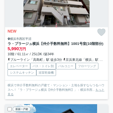
NEW
横浜市西区平沼
ラ・プラージュ横浜【仲介手数料無料】
1001号室(10階部分)
5,990
万円
10階 / 61.11㎡ / 2SLDK /築34年
ブルーライン「高島町」駅 徒歩3分
京浜東北線「横浜」駅 徒歩10分
エレベーター
バス・トイレ別
バルコニー
フローリング
システムキッチン
浴室乾燥機
横浜で仲介手数料無料の戸建て・マンション・土地を探すならつるハウ
スへ！「ラ・プラージュ横浜【仲介手数料無料】」：横浜市西...
もっと
見る
新築一戸建