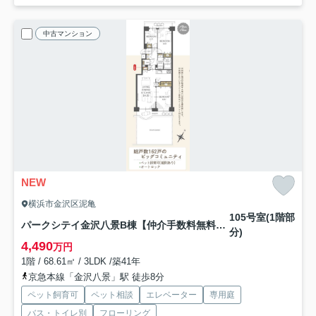
中古マンション
NEW
横浜市金沢区泥亀
105号室(1階部
パークシテイ金沢八景B棟【仲介手数料無料】ペット可♪
分)
4,490
万円
1階 / 68.61㎡ / 3LDK /築41年
京急本線「金沢八景」駅 徒歩8分
ペット飼育可
ペット相談
エレベーター
専用庭
バス・トイレ別
フローリング