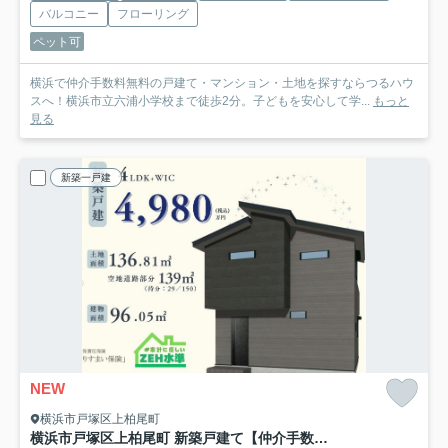
バルコニー
フローリング
ペット可
横浜で仲介手数料無料の戸建て・マンション・土地を探すならつるハウ
スへ！横浜市立六浦小学校まで徒歩2分。子どもを安心して学...
もっと
見る
新築一戸建
NEW
横浜市戸塚区上柏尾町
横浜市戸塚区上柏尾町 新築戸建て【仲介手数料無料】カースペース2台