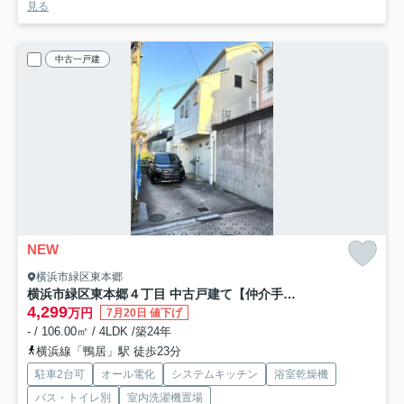
見る
中古一戸建
NEW
横浜市緑区東本郷
横浜市緑区東本郷４丁目 中古戸建て【仲介手数料無料】カースペース2台
4,299
万円
7月20日 値下げ
- / 106.00㎡ / 4LDK /築24年
横浜線「鴨居」駅 徒歩23分
駐車2台可
オール電化
システムキッチン
浴室乾燥機
バス・トイレ別
室内洗濯機置場