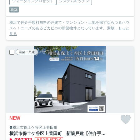
ウォークインクロゼット
システムキッチン
新築
横浜で仲介手数料無料の戸建て・マンション・土地を探すならつるハウ
スへ！ニーズのあるピカピカの新築物件となっています。素敵...
もっと
見る
新築一戸建
NEW
横浜市保土ケ谷区上菅田町
横浜市保土ケ谷区上菅田町 新築戸建【仲介手数料無料】
5,480
万円
8月3日 値下げ