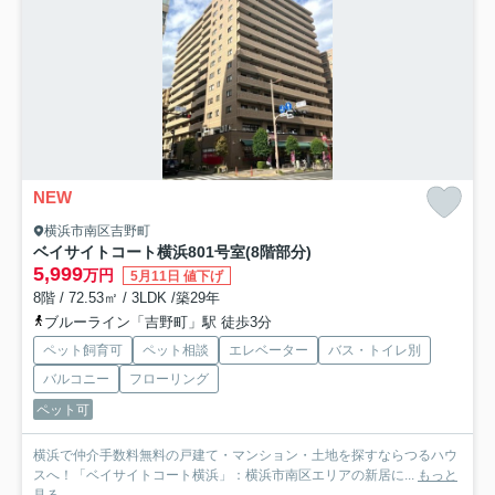
NEW
横浜市南区吉野町
ベイサイトコート横浜
801号室(8階部分)
5,999
万円
5月11日 値下げ
8階 / 72.53㎡ / 3LDK /築29年
ブルーライン「吉野町」駅 徒歩3分
ペット飼育可
ペット相談
エレベーター
バス・トイレ別
バルコニー
フローリング
ペット可
横浜で仲介手数料無料の戸建て・マンション・土地を探すならつるハウ
スへ！「ベイサイトコート横浜」：横浜市南区エリアの新居に...
もっと