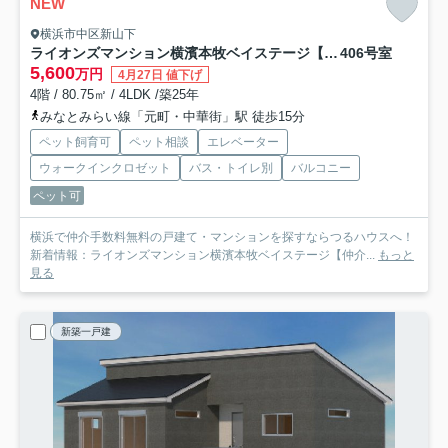
NEW
横浜市中区新山下
ライオンズマンション横濱本牧ベイステージ【仲介手数料無料】
406号室
5,600
万円
4月27日 値下げ
4階 / 80.75㎡ / 4LDK /築25年
みなとみらい線「元町・中華街」駅 徒歩15分
ペット飼育可
ペット相談
エレベーター
ウォークインクロゼット
バス・トイレ別
バルコニー
ペット可
横浜で仲介手数料無料の戸建て・マンションを探すならつるハウスへ！
新着情報：ライオンズマンション横濱本牧ベイステージ【仲介...
もっと
見る
新築一戸建