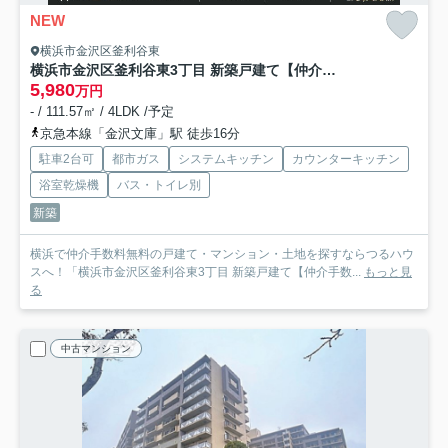
NEW
横浜市金沢区釜利谷東
横浜市金沢区釜利谷東3丁目 新築戸建て【仲介手数料無料】カースペース2台
5,980
万円
- / 111.57㎡ / 4LDK /予定
京急本線「金沢文庫」駅 徒歩16分
駐車2台可
都市ガス
システムキッチン
カウンターキッチン
浴室乾燥機
バス・トイレ別
新築
横浜で仲介手数料無料の戸建て・マンション・土地を探すならつるハウ
スへ！「横浜市金沢区釜利谷東3丁目 新築戸建て【仲介手数...
もっと見
る
中古マンション