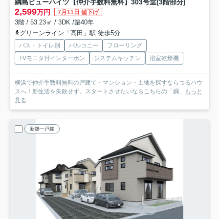
綱島ビューハイツ【仲介手数料無料】
303号室(3階部分)
2,599
万円
7月11日 値下げ
3階 / 53.23㎡ / 3DK /築40年
グリーンライン「高田」駅 徒歩5分
バス・トイレ別
バルコニー
フローリング
TVモニタ付インターホン
システムキッチン
浴室乾燥機
横浜で仲介手数料無料の戸建て・マンション・土地を探すならつるハウ
スへ！新生活を失敗せず、スタートさせたいならこちらの「綱...
もっと
見る
新築一戸建