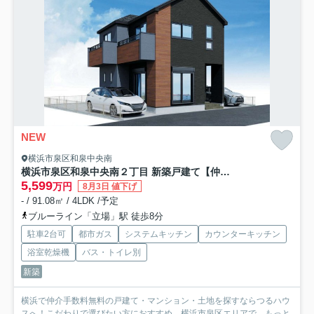
NEW
横浜市泉区和泉中央南
横浜市泉区和泉中央南２丁目 新築戸建て【仲介手数料無料】カースペース2台
5,599
万円
8月3日 値下げ
- / 91.08㎡ / 4LDK /予定
ブルーライン「立場」駅 徒歩8分
駐車2台可
都市ガス
システムキッチン
カウンターキッチン
浴室乾燥機
バス・トイレ別
新築
横浜で仲介手数料無料の戸建て・マンション・土地を探すならつるハウ
スへ！こだわりで選びたい方におすすめ。横浜市泉区エリアで...
もっと