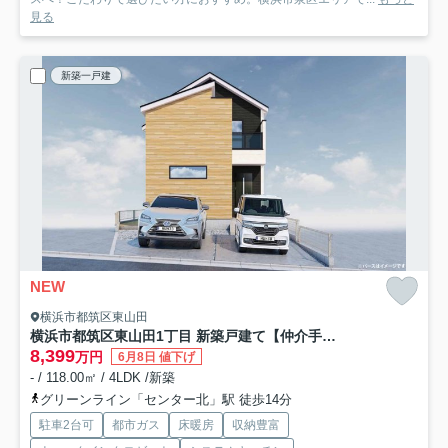
見る
新築一戸建
NEW
横浜市都筑区東山田
横浜市都筑区東山田1丁目 新築戸建て【仲介手数料無料】カースペース2台
8,399
万円
6月8日 値下げ
- / 118.00㎡ / 4LDK /新築
グリーンライン「センター北」駅 徒歩14分
駐車2台可
都市ガス
床暖房
収納豊富