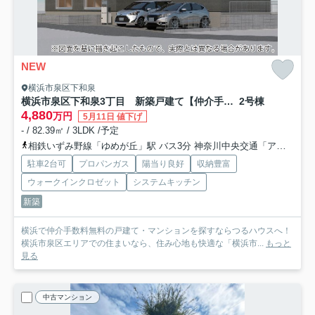
NEW
横浜市泉区下和泉
横浜市泉区下和泉3丁目 新築戸建て【仲介手数料無料】カースペース2台
2号棟
4,880
万円
5月11日 値下げ
- / 82.39㎡ / 3LDK /予定
相鉄いずみ野線「ゆめが丘」駅 バス3分 神奈川中央交通「アカシア公園入口」 停歩12分
駐車2台可
プロパンガス
陽当り良好
収納豊富
ウォークインクロゼット
システムキッチン
新築
横浜で仲介手数料無料の戸建て・マンションを探すならつるハウスへ！
横浜市泉区エリアでの住まいなら、住み心地も快適な「横浜市...
もっと
見る
中古マンション