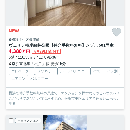
NEW
横浜市中区根岸町
ヴェリテ根岸森林公園【仲介手数料無料】メゾネットタイプ
501号室
4,380
万円
6月29日 値下げ
5階 / 116.35㎡ / 4LDK /築36年
京浜東北線「根岸」駅 徒歩15分
エレベーター
メゾネット
ルーフバルコニー
バス・トイレ別
エアコン
バルコニー
横浜で仲介手数料無料の戸建て・マンションを探すならつるハウスへ！
こだわりで選びたい方におすすめ。横浜市中区エリアで住まい...
もっと
見る
中古マンション