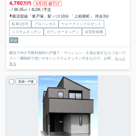
4,780
万円
8月3日 値下げ
- / 96.05㎡ / 4LDK /予定
横須賀線「東戸塚」駅 バス10分 「上柏尾町」 停歩3分
駐車2台可
プロパンガス
ウォークインクロゼット
システムキッチン
カウンターキッチン
浴室乾燥機
新築
横浜で仲介手数料無料の戸建て・マンション・土地を探すならつるハウ
スへ！機能的で使いやすいシステムキッチン付きなので、お料...
もっと
見る
新築一戸建