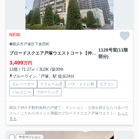
NEW
横浜市戸塚区下倉田町
1128号室(11階
ブロードスクエア戸塚ウエストコート【仲介手数料無料】
部分)
3,499
万円
11階 / 71.27㎡ / 3LDK /築30年
ブルーライン「戸塚」駅 徒歩24分
エレベーター
リフォーム済
バス・トイレ別
エアコン
バルコニー
フローリング
横浜で仲介手数料無料の戸建て・マンション・土地を探すならつるハウ
スへ！こだわりポイント満載のブロードスクエア戸塚ウエスト...
もっと
見る
中古マンション