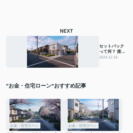
NEXT
セットバック
って何？ 接道
と幅員の基準
2024.12.18
を解説
”お金・住宅ローン”おすすめ記事
お金・住宅ローン
お金・住宅ローン