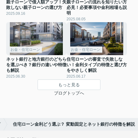
親子ローンで借入額アップ！失
親子ローンの流れを知りたい方
敗しない親子ローンの選び方
必見！必要事項や金利相場も説
明
2025.09.16
2025.08.05
お金・住宅ローン
お金・住宅ローン
ネット銀行と地方銀行のどちら
住宅ローンの審査で失敗しな
を選ぶべき？銀行の違いや特徴
い！金利タイプの特徴と選び方
も解説
をやさしく解説
2025.06.30
2025.06.17
もっと見る
ブログトップへ
グ
住宅ローン金利どう選ぶ？ 変動固定とネット銀行の特徴を解説