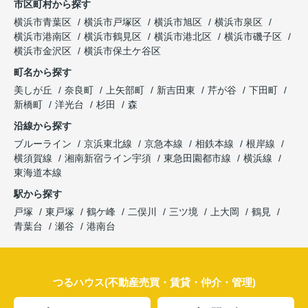
市区町村から探す
横浜市青葉区
横浜市戸塚区
横浜市旭区
横浜市泉区
横浜市港南区
横浜市鶴見区
横浜市港北区
横浜市磯子区
横浜市金沢区
横浜市保土ケ谷区
町名から探す
美しが丘
奈良町
上矢部町
新吉田東
芹が谷
下田町
新橋町
洋光台
杉田
森
沿線から探す
ブルーライン
京浜東北線
京急本線
相鉄本線
根岸線
横須賀線
湘南新宿ライン宇須
東急田園都市線
横浜線
東海道本線
駅から探す
戸塚
東戸塚
鶴ケ峰
二俣川
三ツ境
上大岡
鶴見
青葉台
瀬谷
港南台
つるハウス(不動産売買・賃貸・仲介・管理)