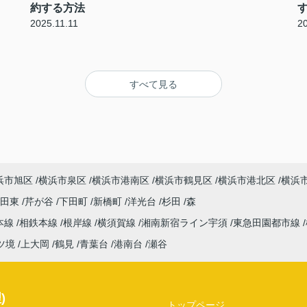
約する方法
2025.11.11
2
すべて見る
浜市旭区
横浜市泉区
横浜市港南区
横浜市鶴見区
横浜市港北区
横浜
吉田東
芹が谷
下田町
新橋町
洋光台
杉田
森
本線
相鉄本線
根岸線
横須賀線
湘南新宿ライン宇須
東急田園都市線
ツ境
上大岡
鶴見
青葉台
港南台
瀬谷
)
トップページ