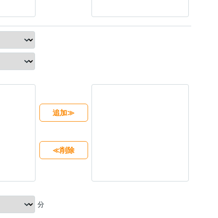
追加≫
≪削除
分