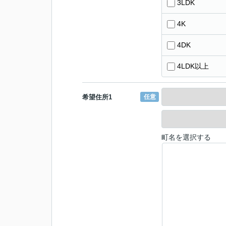
3LDK
4K
4DK
4LDK以上
希望住所1
任意
町名を選択する