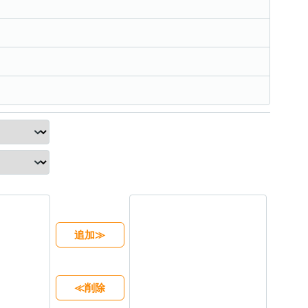
追加≫
≪削除