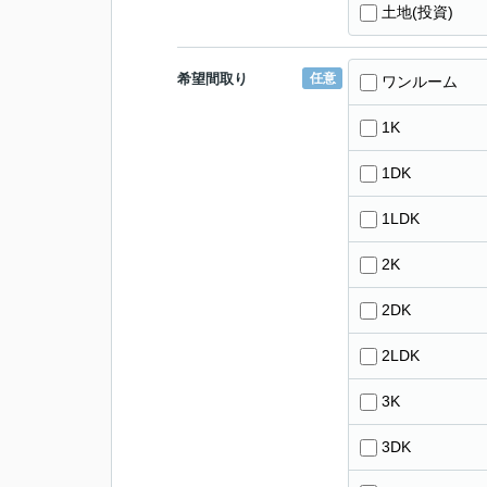
土地(投資)
希望間取り
任意
ワンルーム
1K
1DK
1LDK
2K
2DK
2LDK
3K
3DK