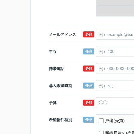
メールアドレス
必須
年収
任意
携帯電話
必須
購入希望時期
任意
予算
必須
希望物件種別
任意
戸建(売買)
新築戸建て(売買