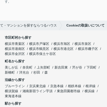
す。
て・マンションを探すならつるハウス
Cookieの取扱いについて
市区町村から探す
横浜市青葉区
横浜市戸塚区
横浜市旭区
横浜市泉区
横浜市港南区
横浜市鶴見区
横浜市港北区
横浜市磯子区
横浜市金沢区
横浜市保土ケ谷区
町名から探す
美しが丘
奈良町
上矢部町
新吉田東
芹が谷
下田町
新橋町
洋光台
杉田
森
沿線から探す
ブルーライン
京浜東北線
京急本線
相鉄本線
根岸線
横須賀線
湘南新宿ライン宇須
東急田園都市線
横浜線
東海道本線
駅から探す