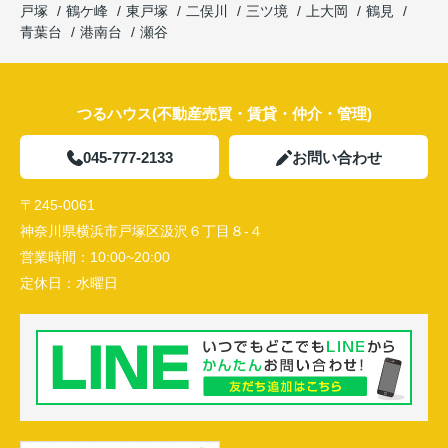
戸塚
鶴ケ峰
東戸塚
二俣川
三ツ境
上大岡
鶴見
青葉台
港南台
瀬谷
つるハウス(不動産売買・賃貸・仲介・管理)
045-777-2133
お問い合わせ
〒245-0061
神奈川県横浜市戸塚区汲沢６丁目８-４
営業時間：
10:00~20:00
定休日：
水曜日