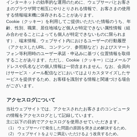
インターネットの効率的な運用のために、ウェブサーバとお客さ
まのブラウザ間で相互にやりとりされる情報で、お客さまの使用
する情報端末機に保存されることがあります。
Cookie（クッキー）を利用してご提供いただいた情報のうち、年
齢、性別、職業、居住地域など個人が特定できない属性情報（組
み合わせることによっても個人が特定できないものに限られま
す）、端末情報、ウェブサイト内におけるユーザーの行動履歴
（アクセスしたURL、コンテンツ、参照順など）およびスマート
フォン等利用時のユーザー承諾・申込みに基づく位置情報を取得
することがあります。ただし、Cookie（クッキー）にはメールア
ドレスや氏名などの個人情報は一切含まれません。なお、会員向
けサービス・メール配信などにおいてはよりカスタマイズしたサ
ービスを提供するため、お客様を識別する情報と関連づける場合
がございます。
アクセスログについて
当社ウェブサイトでは、アクセスされたお客さまのコンピュータ
の情報をアクセスログとして記録しています。
主に以下の目的でアクセスログを使用させていただきます。
（1） ウェブサーバで発生した問題の原因を突き止め解決するため。
（2） ウェブサイトをよりご満足いただけるよう改良するため。