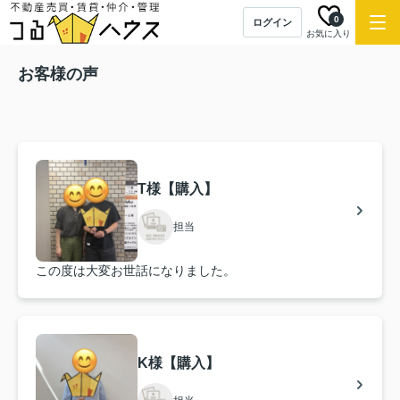
0
ログイン
お気に入り
お客様の声
T様【購入】
担当
この度は大変お世話になりました。
K様【購入】