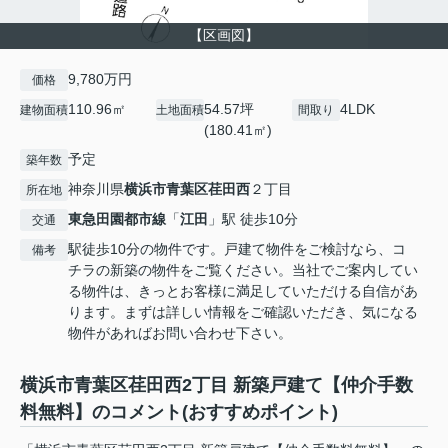
【区画図】
9,780万円
価格
110.96㎡
54.57坪
4LDK
建物面積
土地面積
間取り
(180.41㎡)
予定
築年数
神奈川県
横浜市青葉区
荏田西
２丁目
所在地
東急田園都市線
「
江田
」駅 徒歩10分
交通
駅徒歩10分の物件です。戸建て物件をご検討なら、コ
備考
チラの新築の物件をご覧ください。当社でご案内してい
る物件は、きっとお客様に満足していただける自信があ
ります。まずは詳しい情報をご確認いただき、気になる
物件があればお問い合わせ下さい。
横浜市青葉区荏田西2丁目 新築戸建て【仲介手数
料無料】のコメント(おすすめポイント)