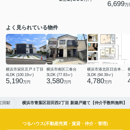
6,699
万
よく見られている物件
横浜市栄区庄戸３丁目
横浜市南区三春台
横浜市港北区日吉本町６丁目
4LDK (100.19㎡)
3LDK (77.83㎡)
3LDK (94.39㎡)
3
5,190
3,580
4,780
万円
万円
万円
江田駅
横浜市青葉区荏田西2丁目 新築戸建て【仲介手数料無料】
つるハウス(不動産売買・賃貸・仲介・管理)