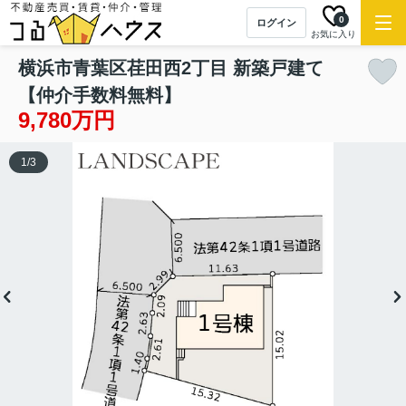
0
ログイン
お気に入り
横浜市青葉区荏田西2丁目 新築戸建て
【仲介手数料無料】
9,780万円
1
/
3