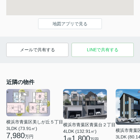
地図アプリで見る
メールで共有する
LINEで共有する
近隣の物件
横浜市青葉区美しが丘５丁目
横浜市青葉区青葉台２丁目
3LDK (73.91㎡)
横浜市青葉
4LDK (132.91㎡)
7,980
万円
1
1,800
3LDK (80.1
億
万円