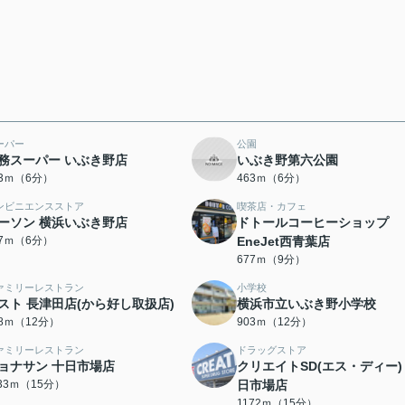
ーパー
公園
務スーパー いぶき野店
いぶき野第六公園
13ｍ（6分）
463ｍ（6分）
ンビニエンスストア
喫茶店・カフェ
ーソン 横浜いぶき野店
ドトールコーヒーショップ
77ｍ（6分）
EneJet西青葉店
677ｍ（9分）
ァミリーレストラン
小学校
スト 長津田店(から好し取扱店)
横浜市立いぶき野小学校
88ｍ（12分）
903ｍ（12分）
ァミリーレストラン
ドラッグストア
ョナサン 十日市場店
クリエイトSD(エス・ディー)
133ｍ（15分）
日市場店
1172ｍ（15分）