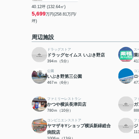
40.12坪 (132.64㎡)
5,699
万円(258.81万円/
坪)
周辺施設
ドラッグストア
ス
ドラッグセイムス いぶき野店
業
394ｍ（5分）
4
公園
コ
いぶき野第三公園
ロ
467ｍ（6分）
4
ファミリーレストラン
フ
かつや横浜長津田店
ガ
780ｍ（10分）
8
コンビニエンスストア
フ
ヤマザキYショップ横浜新緑総合
ジ
病院店
1
1006ｍ（13分）