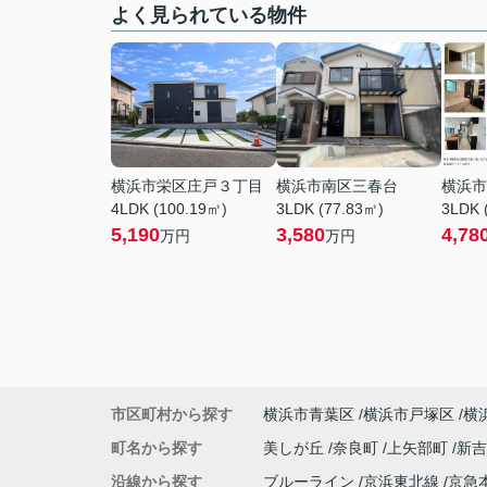
よく見られている物件
横浜市栄区庄戸３丁目
横浜市南区三春台
横浜市
4LDK (100.19㎡)
3LDK (77.83㎡)
3LDK 
5,190
3,580
4,78
万円
万円
市区町村から探す
横浜市青葉区
横浜市戸塚区
横
町名から探す
美しが丘
奈良町
上矢部町
新
沿線から探す
ブルーライン
京浜東北線
京急