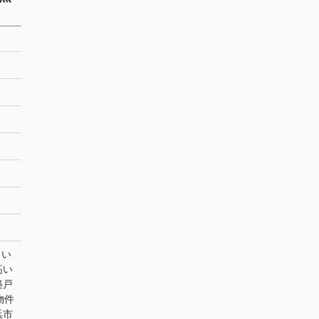
 い
高い
築戸
物件
浜市