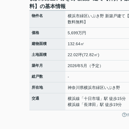
料】の基本情報
物件名
横浜市緑区いぶき野 新築戸建て
数料無料】
価格
5,699万円
建物面積
132.64㎡
土地面積
22.02坪(72.82㎡)
築年月
2026年5月（予定）
総戸数
-
所在地
神奈川県
横浜市緑区
いぶき野
交通
横浜線
「
十日市場
」駅 徒歩15分
横浜線
「
長津田
」駅 徒歩19分