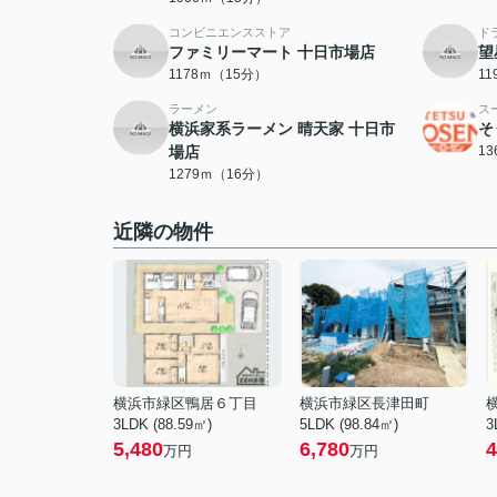
コンビニエンスストア
ド
ファミリーマート 十日市場店
望
1178ｍ（15分）
1
ラーメン
ス
横浜家系ラーメン 晴天家 十日市
そ
場店
1
1279ｍ（16分）
近隣の物件
横浜市緑区鴨居６丁目
横浜市緑区長津田町
3LDK (88.59㎡)
5LDK (98.84㎡)
3
5,480
6,780
4
万円
万円