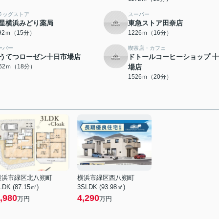
ラッグストア
スーパー
星横浜みどり薬局
東急ストア田奈店
192ｍ（15分）
1226ｍ（16分）
ーパー
喫茶店・カフェ
うてつローゼン十日市場店
ドトールコーヒーショップ 
362ｍ（18分）
場店
1526ｍ（20分）
横浜市緑区北八朔町
横浜市緑区西八朔町
LDK (87.15㎡)
3SLDK (93.98㎡)
,980
4,290
万円
万円