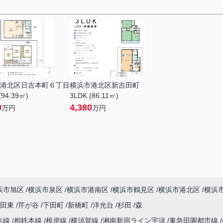
港北区日吉本町６丁目
横浜市港北区新吉田町
(94.39㎡)
3LDK (86.11㎡)
0
4,380
万円
万円
浜市旭区
横浜市泉区
横浜市港南区
横浜市鶴見区
横浜市港北区
横浜
吉田東
芹が谷
下田町
新橋町
洋光台
杉田
森
本線
相鉄本線
根岸線
横須賀線
湘南新宿ライン宇須
東急田園都市線