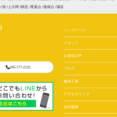
ツ境
上大岡
鶴見
青葉台
港南台
瀬谷
)
トップページ
スタッフ
お客様の声
045-777-2133
ブログ
解体工事
アクセスマップ
会社概要