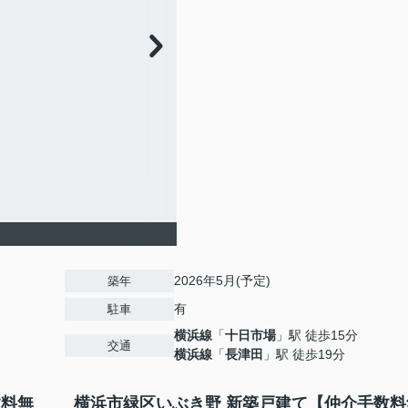
2026年5月(予定)
築年
有
駐車
横浜線
「
十日市場
」駅 徒歩15分
交通
横浜線
「
長津田
」駅 徒歩19分
数料無
横浜市緑区いぶき野 新築戸建て【仲介手数料