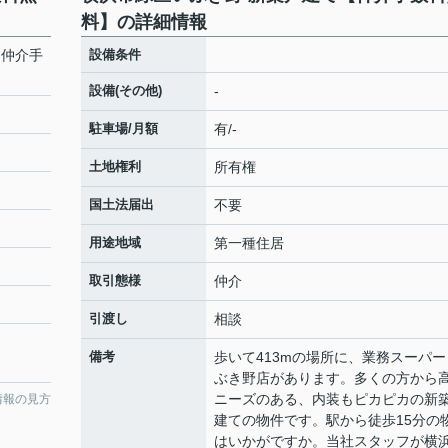
料】の詳細情報
【仲介手
設備条件
設備(その他)
-
駐車場/月額
有/-
土地権利
所有権
国土法届出
不要
用途地域
第一種住居
取引態様
仲介
引渡し
相談
備考
歩いて413mの場所に、業務スーパー
ぶき野店があります。多くの方から
ニーズのある、内装もピカピカの新
情報の見方
建ての物件です。駅から徒歩15分の
はいかがですか。当社スタッフが横