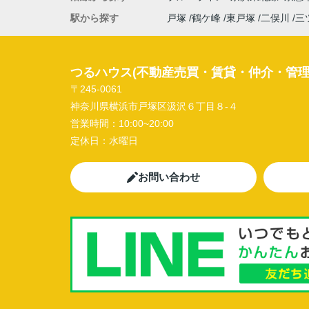
駅から探す
戸塚
鶴ケ峰
東戸塚
二俣川
三
つるハウス(不動産売買・賃貸・仲介・管理
〒245-0061
神奈川県横浜市戸塚区汲沢６丁目８-４
営業時間：
10:00~20:00
定休日：
水曜日
お問い合わせ