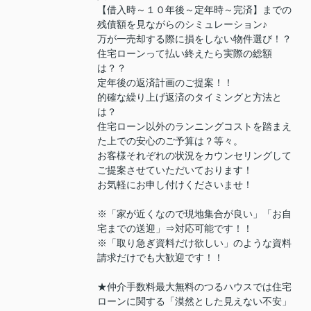
【借入時～１０年後～定年時～完済】までの
残債額を見ながらのシミュレーション♪
万が一売却する際に損をしない物件選び！？
住宅ローンって払い終えたら実際の総額
は？？
定年後の返済計画のご提案！！
的確な繰り上げ返済のタイミングと方法と
は？
住宅ローン以外のランニングコストを踏まえ
た上での安心のご予算は？等々。
お客様それぞれの状況をカウンセリングして
ご提案させていただいております！
お気軽にお申し付けくださいませ！
※「家が近くなので現地集合が良い」「お自
宅までの送迎」⇒対応可能です！！
※「取り急ぎ資料だけ欲しい」のような資料
請求だけでも大歓迎です！！
★仲介手数料最大無料のつるハウスでは住宅
ローンに関する「漠然とした見えない不安」