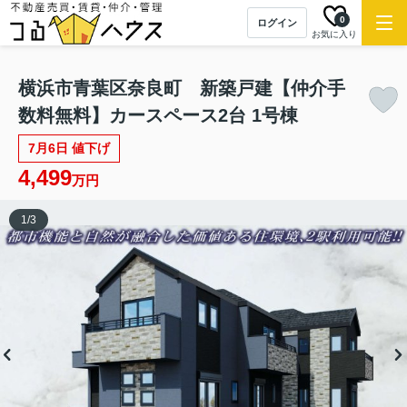
NEW
0
ログイン
お気に入り
横浜市青葉区奈良町 新築戸建【仲介手
数料無料】カースペース2台 1号棟
7月6日 値下げ
4,499
万円
1
/
3