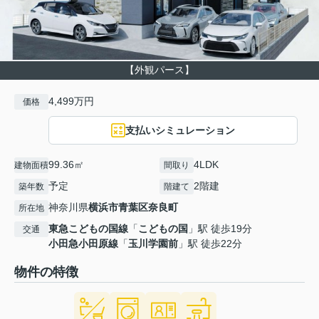
【外観パース】
4,499万円
価格
支払いシミュレーション
99.36㎡
4LDK
建物面積
間取り
予定
2階建
築年数
階建て
神奈川県
横浜市青葉区
奈良町
所在地
東急こどもの国線
「
こどもの国
」駅 徒歩19分
交通
小田急小田原線
「
玉川学園前
」駅 徒歩22分
物件の特徴