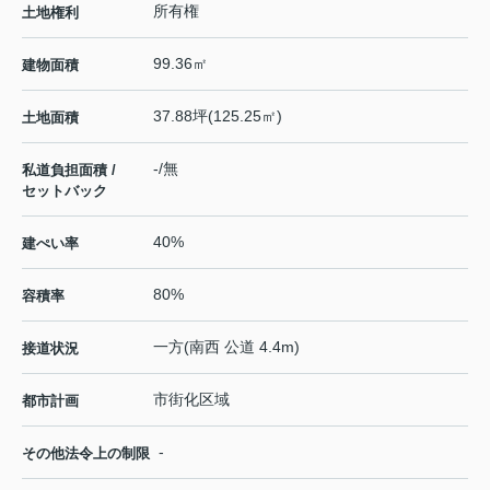
所有権
土地権利
99.36㎡
建物面積
37.88坪(125.25㎡)
土地面積
-/無
私道負担面積 /
セットバック
40%
建ぺい率
80%
容積率
一方(南西 公道 4.4m)
接道状況
市街化区域
都市計画
-
その他法令上の制限