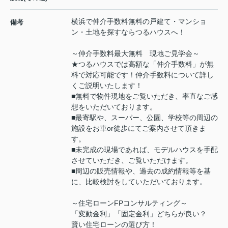
横浜で仲介手数料無料の戸建て・マンショ
備考
ン・土地を探すならつるハウスへ！
～仲介手数料最大無料 現地ご見学会～
★つるハウスでは高額な「仲介手数料」が無
料で対応可能です！仲介手数料について詳し
くご説明いたします！
■無料で物件現地をご覧いただき、率直なご感
想をいただいております。
■最寄駅や、スーパー、公園、学校等の周辺の
施設をお車or徒歩にてご案内させて頂きま
す。
■未完成の現場であれば、モデルハウスを手配
させていただき、ご覧いただけます。
■周辺の販売情報や、過去の成約情報等を基
に、比較検討をしていただいております。
～住宅ローンFPコンサルティング～
「変動金利」「固定金利」どちらが良い？
賢い住宅ローンの選び方！