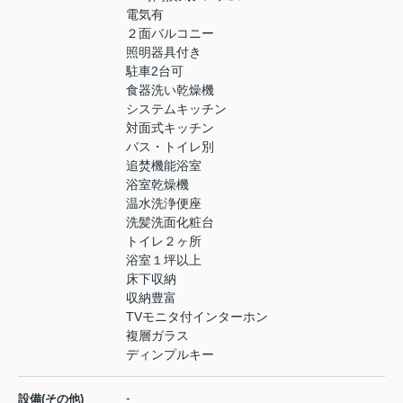
電気有
２面バルコニー
照明器具付き
駐車2台可
食器洗い乾燥機
システムキッチン
対面式キッチン
バス・トイレ別
追焚機能浴室
浴室乾燥機
温水洗浄便座
洗髪洗面化粧台
トイレ２ヶ所
浴室１坪以上
床下収納
収納豊富
TVモニタ付インターホン
複層ガラス
ディンプルキー
-
設備(その他)