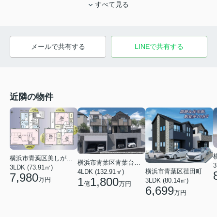
すべて見る
メールで共有する
LINEで共有する
近隣の物件
横浜市青葉区美しが丘５丁目
横浜市青葉区青葉台２丁目
3
3LDK (73.91㎡)
横浜市青葉区荏田町
4LDK (132.91㎡)
7,980
1
1,800
万円
3LDK (80.14㎡)
億
万円
6,699
万円