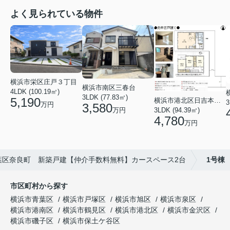
よく見られている物件
横浜市栄区庄戸３丁目
横浜市南区三春台
4LDK (100.19㎡)
3LDK (77.83㎡)
5,190
横浜市港北区日吉本町６丁目
3
万円
3,580
3LDK (94.39㎡)
万円
4,780
万円
葉区奈良町 新築戸建【仲介手数料無料】カースペース2台
1号棟
市区町村から探す
横浜市青葉区
横浜市戸塚区
横浜市旭区
横浜市泉区
横浜市港南区
横浜市鶴見区
横浜市港北区
横浜市金沢区
横浜市磯子区
横浜市保土ケ谷区