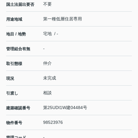
不要
国土法届出要否
第一種低層住居専用
用途地域
宅地 / -
地目 / 地勢
-
管理組合有無
仲介
取引態様
未完成
現況
相談
引渡し
第25UDI1W建04484号
建築確認番号
98523976
物件番号
-
管理コード