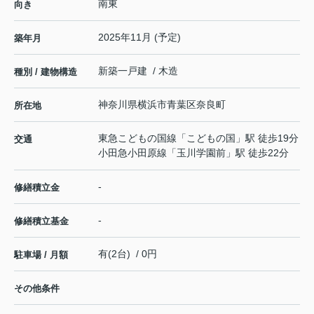
南東
向き
2025年11月 (予定)
築年月
新築一戸建 / 木造
種別 / 建物構造
神奈川県
横浜市青葉区
奈良町
所在地
東急こどもの国線
「
こどもの国
」駅 徒歩19分
交通
小田急小田原線
「
玉川学園前
」駅 徒歩22分
-
修繕積立金
-
修繕積立基金
有(2台) / 0円
駐車場 / 月額
その他条件