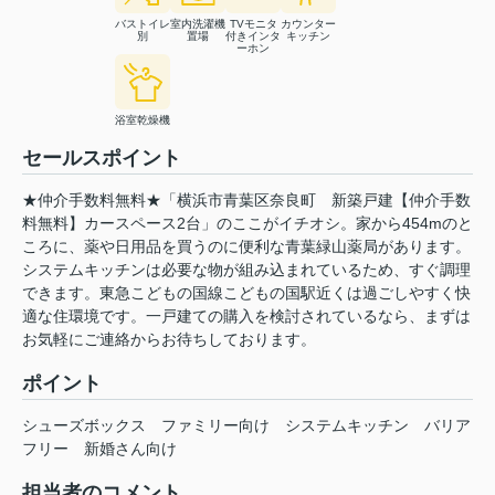
バストイレ
室内洗濯機
TVモニタ
カウンター
別
置場
付きインタ
キッチン
ーホン
浴室乾燥機
セールスポイント
★仲介手数料無料★「横浜市青葉区奈良町 新築戸建【仲介手数
料無料】カースペース2台」のここがイチオシ。家から454mのと
ころに、薬や日用品を買うのに便利な青葉緑山薬局があります。
システムキッチンは必要な物が組み込まれているため、すぐ調理
できます。東急こどもの国線こどもの国駅近くは過ごしやすく快
適な住環境です。一戸建ての購入を検討されているなら、まずは
お気軽にご連絡からお待ちしております。
ポイント
シューズボックス
ファミリー向け
システムキッチン
バリア
フリー
新婚さん向け
担当者のコメント