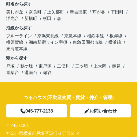
町名から探す
美しが丘
奈良町
上矢部町
新吉田東
芹が谷
下田町
洋光台
新橋町
杉田
森
沿線から探す
ブルーライン
京浜東北線
京急本線
相鉄本線
根岸線
横須賀線
湘南新宿ライン宇須
東急田園都市線
横浜線
東海道本線
駅から探す
戸塚
鶴ケ峰
東戸塚
二俣川
三ツ境
上大岡
鶴見
青葉台
港南台
瀬谷
つるハウス(不動産売買・賃貸・仲介・管理)
045-777-2133
お問い合わせ
〒245-0061
神奈川県横浜市戸塚区汲沢６丁目８-４