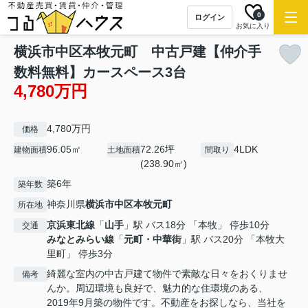
0
ログイン
お気に入り
横浜市中区本牧元町 中古戸建【仲介手
数料無料】カースペース3台
4,780万円
4,780万円
価格
96.05㎡
72.26坪
4LDK
建物面積
土地面積
間取り
(238.90㎡)
築6年
築年数
神奈川県
横浜市中区
本牧元町
所在地
京浜東北線
「
山手
」駅 バス18分 「本牧」 停歩10分
交通
みなとみらい線
「
元町・中華街
」駅 バス20分 「本牧大
里町」 停歩3分
綺麗な室内の中古戸建て物件で素敵な日々をおくりませ
備考
んか。周辺環境も良好で、魅力的な住環境のある、
2019年9月築の物件です。不動産をお探しなら、当社を