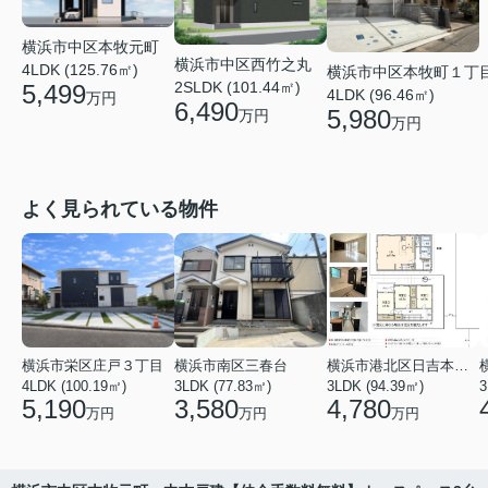
横浜市中区本牧元町
横浜市中区西竹之丸
4LDK (125.76㎡)
横浜市中区本牧町１丁
2SLDK (101.44㎡)
5,499
4LDK (96.46㎡)
万円
6,490
5,980
万円
万円
よく見られている物件
横浜市栄区庄戸３丁目
横浜市南区三春台
横浜市港北区日吉本町６丁目
4LDK (100.19㎡)
3LDK (77.83㎡)
3LDK (94.39㎡)
3
5,190
3,580
4,780
万円
万円
万円