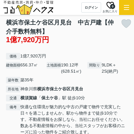
0
ログイン
お気に入り
横浜市保土ケ谷区月見台 中古戸建【仲
介手数料無料】
1億7,920万円
1億7,920万円
価格
656.37㎡
190.12坪
9LDK＋
建物面積
土地面積
間取り
(628.51㎡)
2S(納戸)
築35年
築年数
神奈川県
横浜市保土ケ谷区
月見台
所在地
横須賀線
「
保土ケ谷
」駅 徒歩10分
交通
快適な住環境が魅力的な中古の戸建て物件で充実した
備考
日々を過ごしませんか。駅から物件まで徒歩10分で
す。不動産情報をお探しなら、当社にお任せください。
数ある不動産情報の中から、当社スタッフがお客様のニ
ーズに沿った物件をご紹介致します。