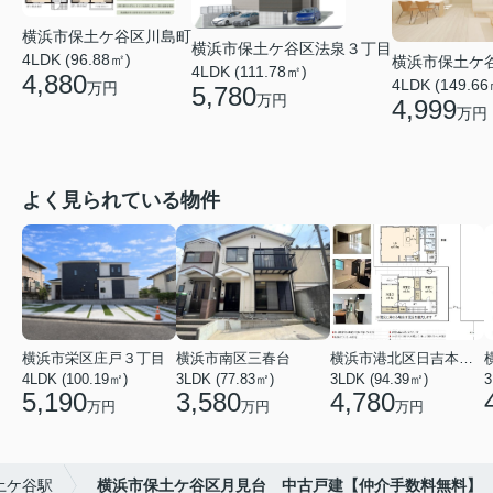
横浜市保土ケ谷区川島町
横浜市保土ケ谷区法泉３丁目
4LDK (96.88㎡)
横浜市保土ケ
4LDK (111.78㎡)
4,880
4LDK (149.66
万円
5,780
万円
4,999
万円
よく見られている物件
横浜市栄区庄戸３丁目
横浜市南区三春台
横浜市港北区日吉本町６丁目
4LDK (100.19㎡)
3LDK (77.83㎡)
3LDK (94.39㎡)
3
5,190
3,580
4,780
万円
万円
万円
土ケ谷駅
横浜市保土ケ谷区月見台 中古戸建【仲介手数料無料】