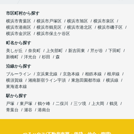
市区町村から探す
横浜市青葉区
横浜市戸塚区
横浜市旭区
横浜市泉区
横浜市港南区
横浜市鶴見区
横浜市港北区
横浜市磯子区
横浜市金沢区
横浜市保土ケ谷区
町名から探す
美しが丘
奈良町
上矢部町
新吉田東
芹が谷
下田町
新橋町
洋光台
杉田
森
沿線から探す
ブルーライン
京浜東北線
京急本線
相鉄本線
根岸線
横須賀線
湘南新宿ライン宇須
東急田園都市線
横浜線
東海道本線
駅から探す
戸塚
東戸塚
鶴ケ峰
二俣川
三ツ境
上大岡
鶴見
青葉台
瀬谷
港南台