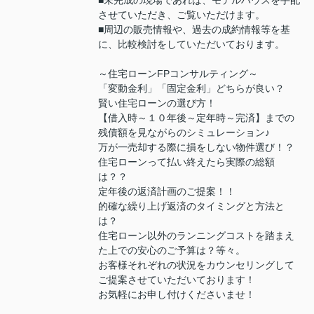
■未完成の現場であれば、モデルハウスを手配
させていただき、ご覧いただけます。
■周辺の販売情報や、過去の成約情報等を基
に、比較検討をしていただいております。
～住宅ローンFPコンサルティング～
「変動金利」「固定金利」どちらが良い？
賢い住宅ローンの選び方！
【借入時～１０年後～定年時～完済】までの
残債額を見ながらのシミュレーション♪
万が一売却する際に損をしない物件選び！？
住宅ローンって払い終えたら実際の総額
は？？
定年後の返済計画のご提案！！
的確な繰り上げ返済のタイミングと方法と
は？
住宅ローン以外のランニングコストを踏まえ
た上での安心のご予算は？等々。
お客様それぞれの状況をカウンセリングして
ご提案させていただいております！
お気軽にお申し付けくださいませ！