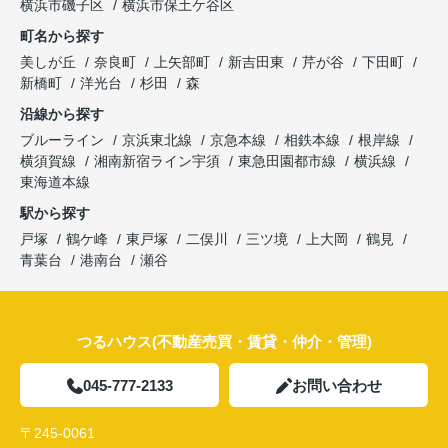
横浜市磯子区
横浜市保土ケ谷区
町名から探す
美しが丘
奈良町
上矢部町
新吉田東
芹が谷
下田町
新橋町
洋光台
杉田
森
沿線から探す
ブルーライン
京浜東北線
京急本線
相鉄本線
根岸線
横須賀線
湘南新宿ライン宇須
東急田園都市線
横浜線
東海道本線
駅から探す
戸塚
鶴ケ峰
東戸塚
二俣川
三ツ境
上大岡
鶴見
青葉台
港南台
瀬谷
つるハウス(不動産売買・賃貸・仲介・管理)
045-777-2133
お問い合わせ
〒245-0061