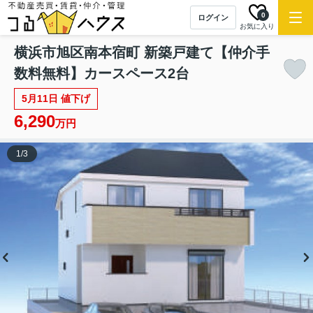
0
ログイン
お気に入り
横浜市旭区南本宿町 新築戸建て【仲介手
数料無料】カースペース2台
5月11日 値下げ
6,290
万円
1
/
3