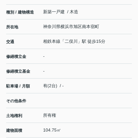
新築一戸建 / 木造
種別 / 建物構造
神奈川県
横浜市旭区
南本宿町
所在地
相鉄本線
「
二俣川
」駅 徒歩15分
交通
-
修繕積立金
-
修繕積立基金
有(2台) / -
駐車場 / 月額
その他条件
所有権
土地権利
104.75㎡
建物面積