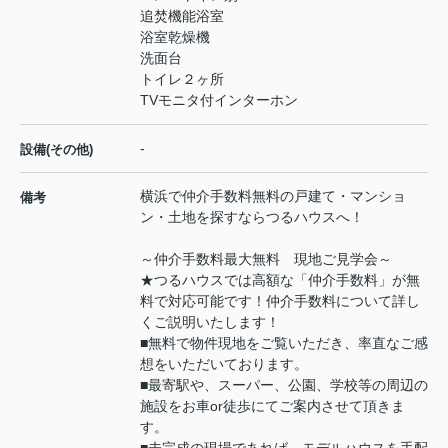
追焚機能浴室
浴室乾燥機
洗面台
トイレ２ヶ所
TVモニタ付インターホン
-
設備(その他)
横浜で仲介手数料無料の戸建て・マンショ
備考
ン・土地を探すならつるハウスへ！
～仲介手数料最大無料 現地ご見学会～
★つるハウスでは高額な「仲介手数料」が無
料で対応可能です！仲介手数料について詳し
くご説明いたします！
■無料で物件現地をご覧いただき、率直なご感
想をいただいております。
■最寄駅や、スーパー、公園、学校等の周辺の
施設をお車or徒歩にてご案内させて頂きま
す。