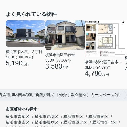
よく見られている物件
横浜市栄区庄戸３丁目
横浜市南区三春台
4LDK (100.19㎡)
3LDK (77.83㎡)
5,190
横浜市港北区日吉本町６丁目
3
万円
3,580
3LDK (94.39㎡)
万円
4,780
万円
横浜市旭区南本宿町 新築戸建て【仲介手数料無料】カースペース2台
市区町村から探す
横浜市青葉区
横浜市戸塚区
横浜市旭区
横浜市泉区
横浜市港南区
横浜市鶴見区
横浜市港北区
横浜市金沢区