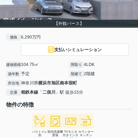
【外観パース】
6,290万円
価格
支払いシミュレーション
104.75㎡
4LDK
建物面積
間取り
予定
2階建
築年数
階建て
神奈川県
横浜市旭区
南本宿町
所在地
相鉄本線
「
二俣川
」駅 徒歩15分
交通
物件の特徴
バストイレ
室内洗濯機
TVモニタ
カウンター
別
置場
付きインタ
キッチン