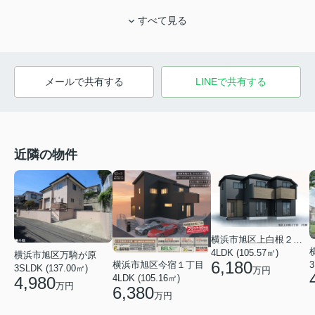
すべて見る
メールで共有する
LINEで共有する
近隣の物件
横浜市旭区上白根２丁目
4LDK (105.57㎡)
横浜市旭区万騎が原
6,180
横浜市旭区今宿１丁目
3
3SLDK (137.00㎡)
万円
4LDK (105.16㎡)
4,980
万円
6,380
万円