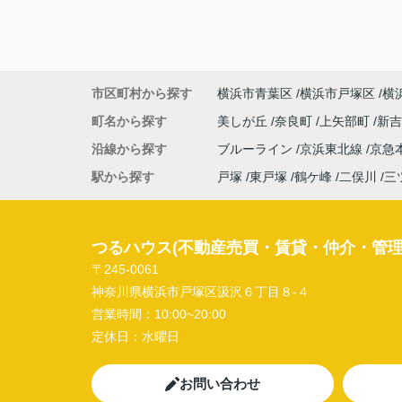
市区町村から探す
横浜市青葉区
横浜市戸塚区
横
町名から探す
美しが丘
奈良町
上矢部町
新
沿線から探す
ブルーライン
京浜東北線
京急
駅から探す
戸塚
東戸塚
鶴ケ峰
二俣川
三
つるハウス(不動産売買・賃貸・仲介・管理
〒245-0061
神奈川県横浜市戸塚区汲沢６丁目８-４
営業時間：
10:00~20:00
定休日：
水曜日
お問い合わせ