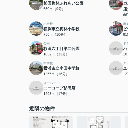
杉田梅林ふれあい公園
ガ
650ｍ（9分）
店
6
小学校
出
横浜市立梅林小学校
ピ
756ｍ（10分）
9
公園
ド
杉田六丁目第二公園
ハ
1032ｍ（13分）
1
中学校
ス
横浜市立小田中学校
ユ
1255ｍ（16分）
1
スーパー
ユーコープ杉田店
1293ｍ（17分）
近隣の物件