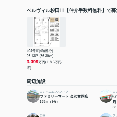
ベルヴィル杉田Ⅲ【仲介手数料無料】で募
404号室(4階部分)
26.13坪 (86.39㎡)
3,099
万円(118.6万円/
坪)
周辺施設
コンビニエンスストア
コ
ファミリーマート 金沢富岡店
セ
195ｍ（3分）
店
3
公園
フ