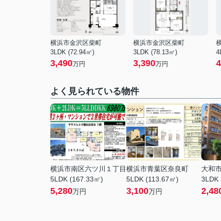
横浜市金沢区柴町
横浜市金沢区柴町
3LDK (72.94㎡)
3LDK (78.13㎡)
4
3,490
3,390
4
万円
万円
よく見られている物件
横浜市南区六ツ川１丁目
横浜市青葉区奈良町
大和
5LDK (167.33㎡)
5LDK (113.67㎡)
3LDK 
5,280
3,100
2,48
万円
万円