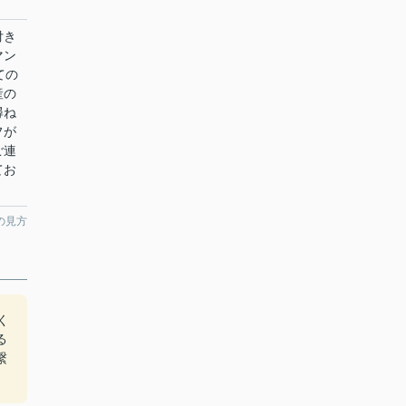
付き
マン
ての
産の
尋ね
フが
ご連
てお
の見方
く
る
繋