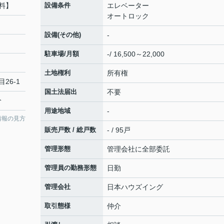
料】
設備条件
エレベーター
オートロック
設備(その他)
-
駐車場/月額
-/ 16,500～22,000
土地権利
所有権
26‐1
国土法届出
不要
分
用途地域
-
情報の見方
販売戸数 / 総戸数
- / 95戸
管理形態
管理会社に全部委託
管理員の勤務形態
日勤
管理会社
日本ハウズイング
取引態様
仲介