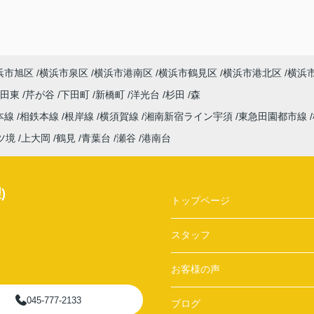
浜市旭区
横浜市泉区
横浜市港南区
横浜市鶴見区
横浜市港北区
横浜
吉田東
芹が谷
下田町
新橋町
洋光台
杉田
森
本線
相鉄本線
根岸線
横須賀線
湘南新宿ライン宇須
東急田園都市線
ツ境
上大岡
鶴見
青葉台
瀬谷
港南台
)
トップページ
スタッフ
お客様の声
045-777-2133
ブログ