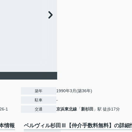
1990年3月(築36年)
築年
-
駐車
6‐1
京浜東北線
「
新杉田
」駅 徒歩17分
交通
本情報
ベルヴィル杉田Ⅲ【仲介手数料無料】の詳細