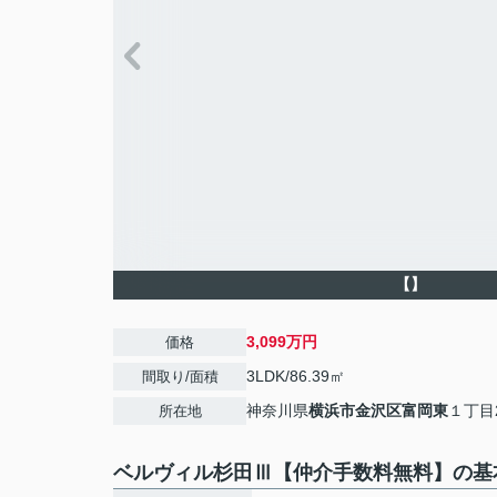
【】
3,099万円
価格
3LDK/86.39㎡
間取り/面積
神奈川県
横浜市金沢区
富岡東
１丁目2
所在地
ベルヴィル杉田Ⅲ【仲介手数料無料】の基