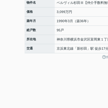
物件名
ベルヴィル杉田Ⅲ【仲介手数料無
価格
3,099万円
築年月
1990年3月（築36年）
総戸数
95戸
所在地
神奈川県
横浜市金沢区
富岡東
１丁目
交通
京浜東北線
「
新杉田
」駅 徒歩17