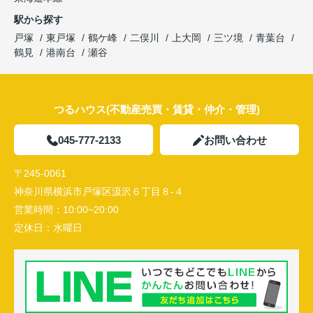
駅から探す
戸塚
東戸塚
鶴ケ峰
二俣川
上大岡
三ツ境
青葉台
鶴見
港南台
瀬谷
つるハウス(不動産売買・賃貸・仲介・管理)
045-777-2133
お問い合わせ
〒245-0061
神奈川県横浜市戸塚区汲沢６丁目８-４
営業時間：
10:00~20:00
定休日：
水曜日