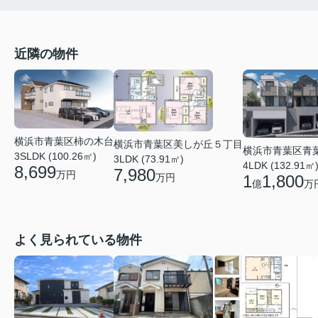
近隣の物件
横浜市青葉区柿の木台
横浜市青葉区美しが丘５丁目
横浜市青葉区青
3SLDK (100.26㎡)
3LDK (73.91㎡)
4LDK (132.91㎡
8,699
7,980
万円
万円
1
1,800
億
万
よく見られている物件