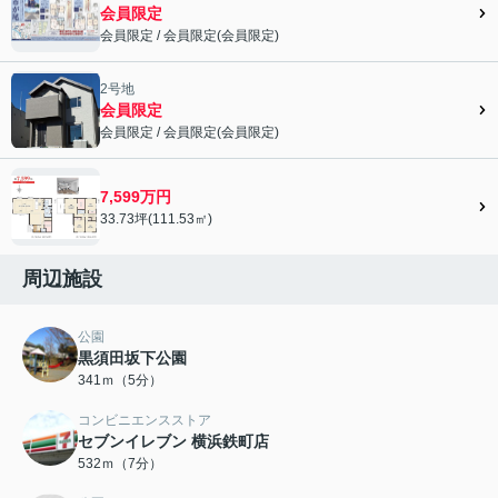
会員限定
会員限定
/
会員限定
(
会員限定
)
会員限定">
2号地
会員限定
会員限定
/
会員限定
(
会員限定
)
会員限定">
7,599万円
33.73坪(111.53㎡)
周辺施設
公園
黒須田坂下公園
341ｍ（5分）
コンビニエンスストア
セブンイレブン 横浜鉄町店
532ｍ（7分）