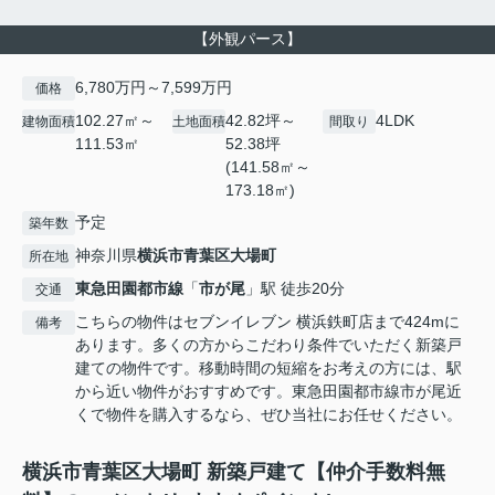
【外観パース】
6,780万円～7,599万円
価格
102.27㎡～
42.82坪～
4LDK
建物面積
土地面積
間取り
111.53㎡
52.38坪
(141.58㎡～
173.18㎡)
予定
築年数
神奈川県
横浜市青葉区
大場町
所在地
東急田園都市線
「
市が尾
」駅 徒歩20分
交通
こちらの物件はセブンイレブン 横浜鉄町店まで424mに
備考
あります。多くの方からこだわり条件でいただく新築戸
建ての物件です。移動時間の短縮をお考えの方には、駅
から近い物件がおすすめです。東急田園都市線市が尾近
くで物件を購入するなら、ぜひ当社にお任せください。
横浜市青葉区大場町 新築戸建て【仲介手数料無