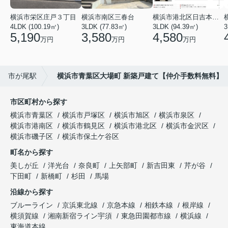
横浜市栄区庄戸３丁目
横浜市南区三春台
横浜市港北区日吉本町６丁目
4LDK (100.19㎡)
3LDK (77.83㎡)
3LDK (94.39㎡)
3
5,190
3,580
4,580
万円
万円
万円
市が尾駅
横浜市青葉区大場町 新築戸建て【仲介手数料無料】
市区町村から探す
横浜市青葉区
横浜市戸塚区
横浜市旭区
横浜市泉区
横浜市港南区
横浜市鶴見区
横浜市港北区
横浜市金沢区
横浜市磯子区
横浜市保土ケ谷区
町名から探す
美しが丘
洋光台
奈良町
上矢部町
新吉田東
芹が谷
下田町
新橋町
杉田
馬場
沿線から探す
ブルーライン
京浜東北線
京急本線
相鉄本線
根岸線
横須賀線
湘南新宿ライン宇須
東急田園都市線
横浜線
東海道本線