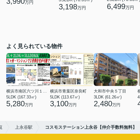
3,990
万円
6,499
3,198
万円
万円
よく見られている物件
横浜市南区六ツ川１丁目
横浜市青葉区奈良町
大和市中央５丁目
5LDK (167.33㎡)
5LDK (113.67㎡)
3LDK (61.26㎡)
4
5,280
3,100
2,480
万円
万円
万円
覧
上永谷駅
コスモステーション上永谷【仲介手数料無料】