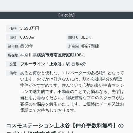
【その他】
3,598万円
価格
60.90㎡
3LDK
面積
間取り
築38年
4階/7階建
築年数
所在階
神奈川県
横浜市港南区
野庭町
108-1
所在地
ブルーライン
「
上永谷
」駅 徒歩4分
交通
あると何かと便利な、エレベーターのある物件となって
備考
います。おでかけ好きな方には、駅から徒歩4分の駅近
物件がおすすめです。住んでいて心地の良い中古マンシ
ョンで魅力的です。不動産のことでお悩みなら、先ずは
当社をお尋ねください。経験豊富なプロのスタッフがお
客様のお悩みを解消いたします。ご連絡はメール又はお
電話にてお待ちしております。
コスモステーション上永谷【仲介手数料無料】の