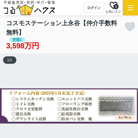
0
ログイン
お気に入り
コスモステーション上永谷【仲介手数料
無料】
空室1
3,598万円
1
/
1