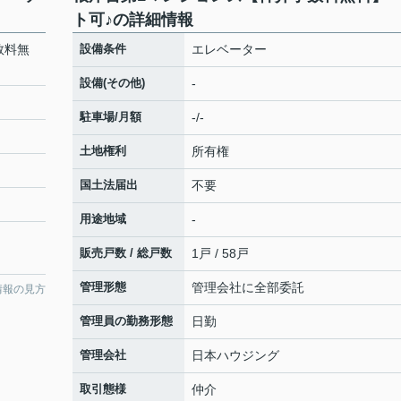
ト可♪の詳細情報
数料無
設備条件
エレベーター
設備(その他)
-
駐車場/月額
-/-
土地権利
所有権
国土法届出
不要
用途地域
-
販売戸数 / 総戸数
1戸 / 58戸
管理形態
管理会社に全部委託
情報の見方
管理員の勤務形態
日勤
管理会社
日本ハウジング
取引態様
仲介