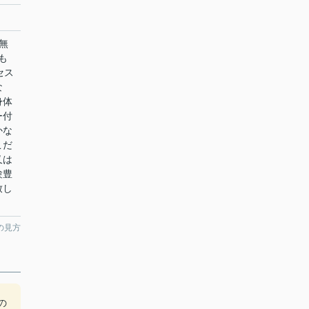
無
も
セス
な
身体
ー付
かな
こだ
又は
験豊
致し
の見方
の