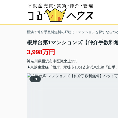
横浜で仲介手数料無料の戸建て・マンションを探すならつ
根岸台第1マンションズ【仲介手数料
3,998万円
神奈川県
横浜市中区
滝之上
135
京浜東北線「根岸」駅徒歩13分
京浜東北線「山手」
1
/
1