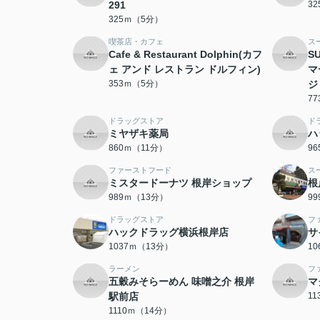
291
3
325ｍ（5分）
喫茶店・カフェ
ス
Cafe & Restaurant Dolphin(カフ
S
ェ アンド レストラン ドルフィン)
マ
353ｍ（5分）
ジ
7
ドラッグストア
ド
ミヤザキ薬局
ハ
860ｍ（11分）
9
ファーストフード
ス
ミスタードーナツ 根岸ショップ
根
989ｍ（13分）
9
ドラッグストア
フ
ハックドラッグ横浜根岸店
サ
1037ｍ（13分）
1
ラーメン
フ
五穀みそらーめん 味噌之介 根岸
マ
駅前店
1
1110ｍ（14分）