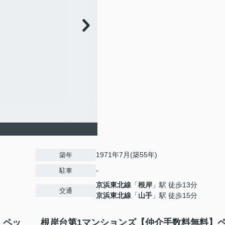
1971年7月(築55年)
築年
-
駐車
京浜東北線
「
根岸
」駅 徒歩13分
交通
京浜東北線
「
山手
」駅 徒歩15分
】ペッ
根岸台第1マンションズ【仲介手数料無料】