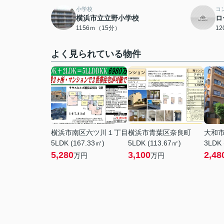
小学校
コ
横浜市立立野小学校
ロ
1156ｍ（15分）
1
よく見られている物件
横浜市南区六ツ川１丁目
横浜市青葉区奈良町
大和
5LDK (167.33㎡)
5LDK (113.67㎡)
3LDK 
5,280
3,100
2,48
万円
万円