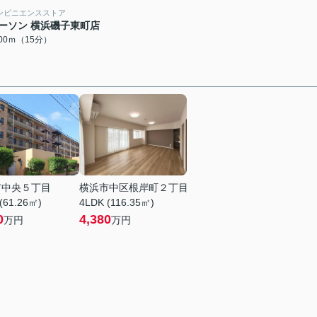
ンビニエンスストア
ーソン 横浜磯子東町店
200ｍ（15分）
市中央５丁目
横浜市中区根岸町２丁目
(61.26㎡)
4LDK (116.35㎡)
0
4,380
万円
万円