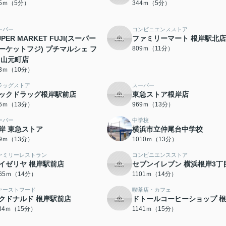
25ｍ（5分）
344ｍ（5分）
ーパー
コンビニエンスストア
UPER MARKET FUJI(スーパー
ファミリーマート 根岸駅北店
ーケットフジ) プチマルシェ フ
809ｍ（11分）
 山元町店
73ｍ（10分）
ラッグストア
スーパー
ックドラッグ根岸駅前店
東急ストア根岸店
65ｍ（13分）
969ｍ（13分）
ーパー
中学校
岸 東急ストア
横浜市立仲尾台中学校
99ｍ（13分）
1010ｍ（13分）
ァミリーレストラン
コンビニエンスストア
イゼリヤ 根岸駅前店
セブンイレブン 横浜根岸3丁
065ｍ（14分）
1101ｍ（14分）
ァーストフード
喫茶店・カフェ
クドナルド 根岸駅前店
ドトールコーヒーショップ 
134ｍ（15分）
1141ｍ（15分）