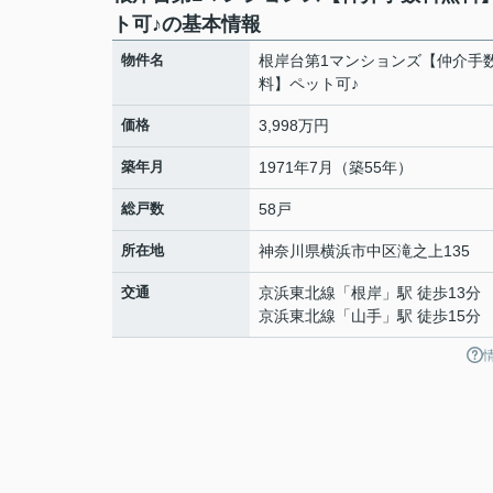
ト可♪の基本情報
物件名
根岸台第1マンションズ【仲介手
料】ペット可♪
価格
3,998万円
築年月
1971年7月（築55年）
総戸数
58戸
所在地
神奈川県
横浜市中区
滝之上
135
交通
京浜東北線
「
根岸
」駅 徒歩13分
京浜東北線
「
山手
」駅 徒歩15分