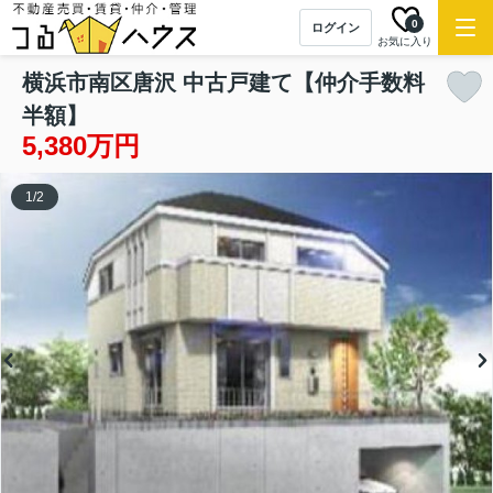
0
ログイン
お気に入り
横浜市南区唐沢 中古戸建て【仲介手数料
半額】
5,380万円
1
/
2