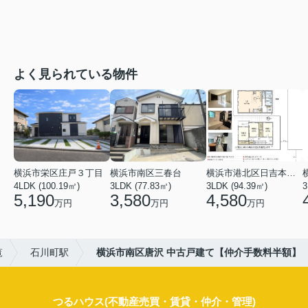
よく見られている物件
横浜市栄区庄戸３丁目
横浜市南区三春台
横浜市港北区日吉本町６丁目
4LDK (100.19㎡)
3LDK (77.83㎡)
3LDK (94.39㎡)
3
5,190
3,580
4,580
万円
万円
万円
覧
石川町駅
横浜市南区唐沢 中古戸建て【仲介手数料半額】
つるハウス(不動産売買・賃貸・仲介・管理)