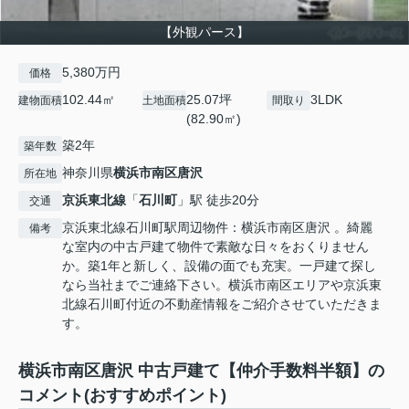
【外観パース】
5,380万円
価格
102.44㎡
25.07坪
3LDK
建物面積
土地面積
間取り
(82.90㎡)
築2年
築年数
神奈川県
横浜市南区
唐沢
所在地
京浜東北線
「
石川町
」駅 徒歩20分
交通
京浜東北線石川町駅周辺物件：横浜市南区唐沢 。綺麗
備考
な室内の中古戸建て物件で素敵な日々をおくりません
か。築1年と新しく、設備の面でも充実。一戸建て探し
なら当社までご連絡下さい。横浜市南区エリアや京浜東
北線石川町付近の不動産情報をご紹介させていただきま
す。
横浜市南区唐沢 中古戸建て【仲介手数料半額】の
コメント(おすすめポイント)