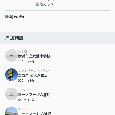
複層ガラス
-
設備(その他)
周辺施設
小学校
横浜市立六浦小学校
134ｍ（2分）
ファミリーレストラン
ココス 金沢八景店
626ｍ（8分）
スーパー
ヨークフーズ六浦店
659ｍ（9分）
スーパー
ヨークマート 六浦店