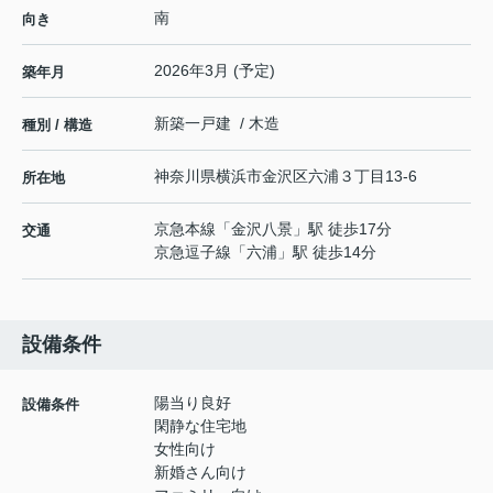
南
向き
2026年3月 (予定)
築年月
新築一戸建 / 木造
種別 / 構造
神奈川県
横浜市金沢区
六浦
３丁目13-6
所在地
京急本線
「
金沢八景
」駅 徒歩17分
交通
京急逗子線
「
六浦
」駅 徒歩14分
設備条件
陽当り良好
設備条件
閑静な住宅地
女性向け
新婚さん向け