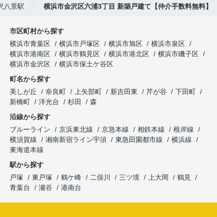
沢八景駅
横浜市金沢区六浦3丁目 新築戸建て【仲介手数料無料】
市区町村から探す
横浜市青葉区
横浜市戸塚区
横浜市旭区
横浜市泉区
横浜市港南区
横浜市鶴見区
横浜市港北区
横浜市磯子区
横浜市金沢区
横浜市保土ケ谷区
町名から探す
美しが丘
奈良町
上矢部町
新吉田東
芹が谷
下田町
新橋町
洋光台
杉田
森
沿線から探す
ブルーライン
京浜東北線
京急本線
相鉄本線
根岸線
横須賀線
湘南新宿ライン宇須
東急田園都市線
横浜線
東海道本線
駅から探す
戸塚
東戸塚
鶴ケ峰
二俣川
三ツ境
上大岡
鶴見
青葉台
瀬谷
港南台