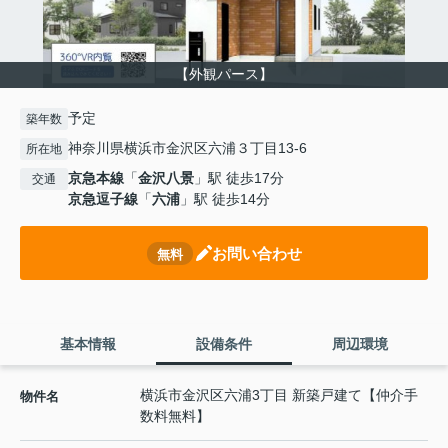
【外観パース】
予定
築年数
神奈川県横浜市金沢区六浦３丁目13-6
所在地
京急本線
「
金沢八景
」駅 徒歩17分
交通
京急逗子線
「
六浦
」駅 徒歩14分
お問い合わせ
無料
基本情報
設備条件
周辺環境
横浜市金沢区六浦3丁目 新築戸建て【仲介手
物件名
数料無料】