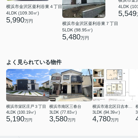
4LDK (10
横浜市金沢区釜利谷東４丁目
5,549
4LDK (109.30㎡)
5,990
万円
横浜市金沢区釜利谷東７丁目
5LDK (98.95㎡)
5,480
万円
よく見られている物件
横浜市栄区庄戸３丁目
横浜市南区三春台
横浜市港北区日吉本町６丁目
4LDK (100.19㎡)
3LDK (77.83㎡)
3LDK (94.39㎡)
3
5,190
3,580
4,780
万円
万円
万円