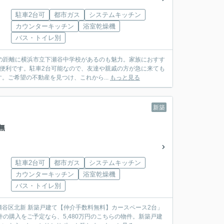
駐車2台可
都市ガス
システムキッチン
カウンターキッチン
浴室乾燥機
バス・トイレ別
の距離に横浜市立下瀬谷中学校があるのも魅力。家族におすす
も便利です。駐車2台可能なので、友達や親戚の方が急に来ても
ご希望の不動産を見つけ、これから...
もっと見る
新築
無
駐車2台可
都市ガス
システムキッチン
カウンターキッチン
浴室乾燥機
バス・トイレ別
谷区北新 新築戸建て【仲介手数料無料】カースペース2台」
の購入をご予定なら、5,480万円のこちらの物件。新築戸建