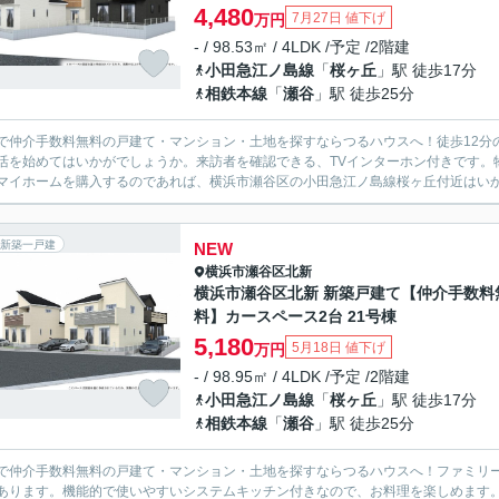
4,480
7月27日 値下げ
万円
- / 98.53㎡ / 4LDK /予定 /2階建
小田急江ノ島線
「
桜ヶ丘
」駅 徒歩17分
相鉄本線
「
瀬谷
」駅 徒歩25分
で仲介手数料無料の戸建て・マンション・土地を探すならつるハウスへ！徒歩12分
活を始めてはいかがでしょうか。来訪者を確認できる、TVインターホン付きです。物
マイホームを購入するのであれば、横浜市瀬谷区の小田急江ノ島線桜ヶ丘付近はいかが
新築一戸建
NEW
横浜市瀬谷区
北新
横浜市瀬谷区北新 新築戸建て【仲介手数料
料】カースペース2台 21号棟
5,180
5月18日 値下げ
万円
- / 98.95㎡ / 4LDK /予定 /2階建
小田急江ノ島線
「
桜ヶ丘
」駅 徒歩17分
相鉄本線
「
瀬谷
」駅 徒歩25分
で仲介手数料無料の戸建て・マンション・土地を探すならつるハウスへ！ファミリー
あります。機能的で使いやすいシステムキッチン付きなので、お料理を楽しめます