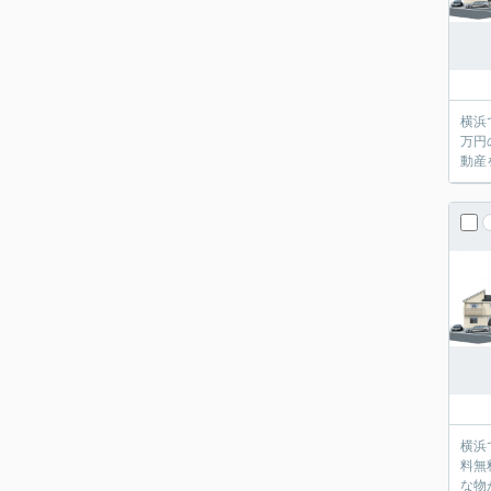
横浜
万円
動産
横浜
料無
な物