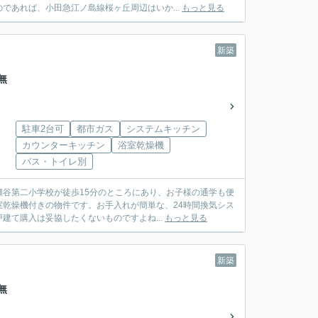
であれば、小田急江ノ島線桜ヶ丘周辺はいか...
もっと見る
新築
無
駐車2台可
都市ガス
システムキッチン
カウンターキッチン
浴室乾燥機
バス・トイレ別
谷第二小学校が徒歩15分のところにあり、お子様の通学も便
乾燥機付きの物件です。お手入れが簡単な、24時間換気シス
て購入は妥協したくないものですよね...
もっと見る
新築
無