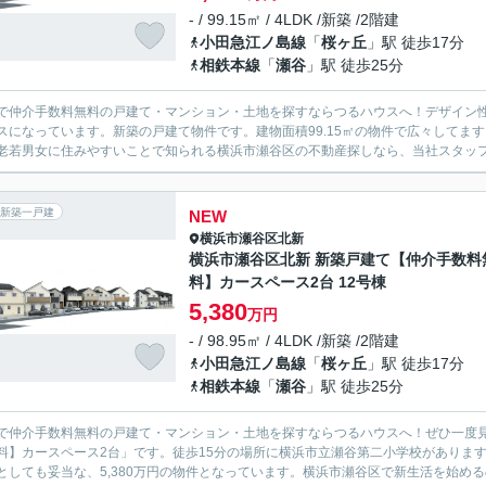
- / 99.15㎡ / 4LDK /新築 /2階建
小田急江ノ島線
「
桜ヶ丘
」駅 徒歩17分
相鉄本線
「
瀬谷
」駅 徒歩25分
で仲介手数料無料の戸建て・マンション・土地を探すならつるハウスへ！デザイン
スになっています。新築の戸建て物件です。建物面積99.15㎡の物件で広々してま
老若男女に住みやすいことで知られる横浜市瀬谷区の不動産探しなら、当社スタッフが
新築一戸建
NEW
横浜市瀬谷区
北新
横浜市瀬谷区北新 新築戸建て【仲介手数料
料】カースペース2台 12号棟
5,380
万円
- / 98.95㎡ / 4LDK /新築 /2階建
小田急江ノ島線
「
桜ヶ丘
」駅 徒歩17分
相鉄本線
「
瀬谷
」駅 徒歩25分
で仲介手数料無料の戸建て・マンション・土地を探すならつるハウスへ！ぜひ一度見
料】カースペース2台」です。徒歩15分の場所に横浜市立瀬谷第二小学校があります
としても妥当な、5,380万円の物件となっています。横浜市瀬谷区で新生活を始める