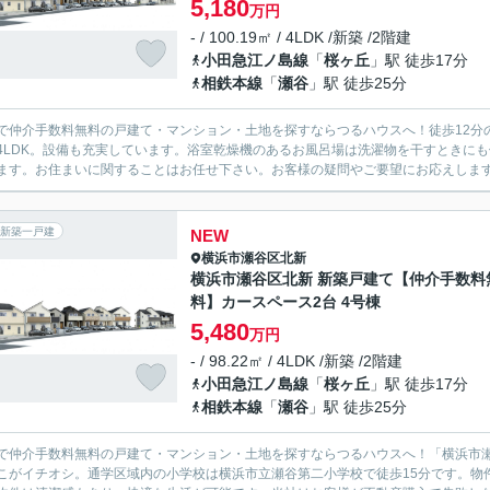
5,180
万円
- / 100.19㎡ / 4LDK /新築 /2階建
小田急江ノ島線
「
桜ヶ丘
」駅 徒歩17分
相鉄本線
「
瀬谷
」駅 徒歩25分
で仲介手数料無料の戸建て・マンション・土地を探すならつるハウスへ！徒歩12分
4LDK。設備も充実しています。浴室乾燥機のあるお風呂場は洗濯物を干すときに
ます。お住まいに関することはお任せ下さい。お客様の疑問やご要望にお応えします。
新築一戸建
NEW
横浜市瀬谷区
北新
横浜市瀬谷区北新 新築戸建て【仲介手数料
料】カースペース2台 4号棟
5,480
万円
- / 98.22㎡ / 4LDK /新築 /2階建
小田急江ノ島線
「
桜ヶ丘
」駅 徒歩17分
相鉄本線
「
瀬谷
」駅 徒歩25分
で仲介手数料無料の戸建て・マンション・土地を探すならつるハウスへ！「横浜市瀬
こがイチオシ。通学区域内の小学校は横浜市立瀬谷第二小学校で徒歩15分です。物件