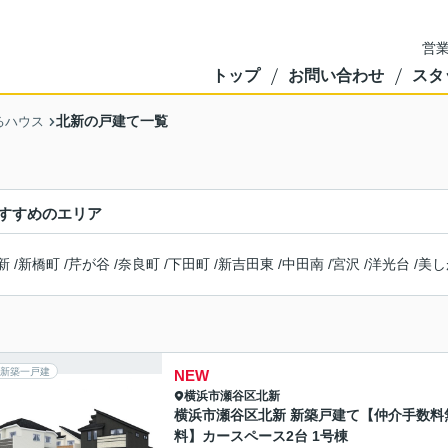
営業
トップ
お問い合わせ
スタ
北新の戸建て一覧
るハウス
すすめのエリア
新
/
新橋町
/
芹が谷
/
奈良町
/
下田町
/
新吉田東
/
中田南
/
宮沢
/
洋光台
/
美し
新築一戸建
NEW
横浜市瀬谷区
北新
横浜市瀬谷区北新 新築戸建て【仲介手数料
料】カースペース2台 1号棟