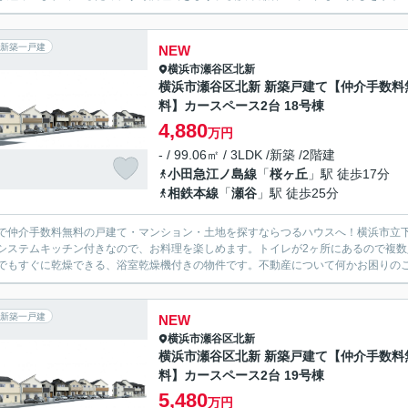
新築一戸建
NEW
横浜市瀬谷区
北新
横浜市瀬谷区北新 新築戸建て【仲介手数料
料】カースペース2台 18号棟
4,880
万円
- / 99.06㎡ / 3LDK /新築 /2階建
小田急江ノ島線
「
桜ヶ丘
」駅 徒歩17分
相鉄本線
「
瀬谷
」駅 徒歩25分
で仲介手数料無料の戸建て・マンション・土地を探すならつるハウスへ！横浜市立下
システムキッチン付きなので、お料理を楽しめます。トイレが2ヶ所にあるので複
でもすぐに乾燥できる、浴室乾燥機付きの物件です。不動産について何かお困りのこと
新築一戸建
NEW
横浜市瀬谷区
北新
横浜市瀬谷区北新 新築戸建て【仲介手数料
料】カースペース2台 19号棟
5,480
万円