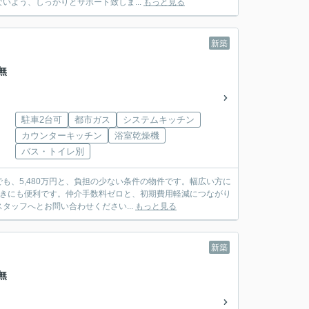
よう、しっかりとサポート致しま...
もっと見る
新築
無
駐車2台可
都市ガス
システムキッチン
カウンターキッチン
浴室乾燥機
バス・トイレ別
、5,480万円と、負担の少ない条件の物件です。幅広い方に
ときにも便利です。仲介手数料ゼロと、初期費用軽減につながり
ッフへとお問い合わせください...
もっと見る
新築
無