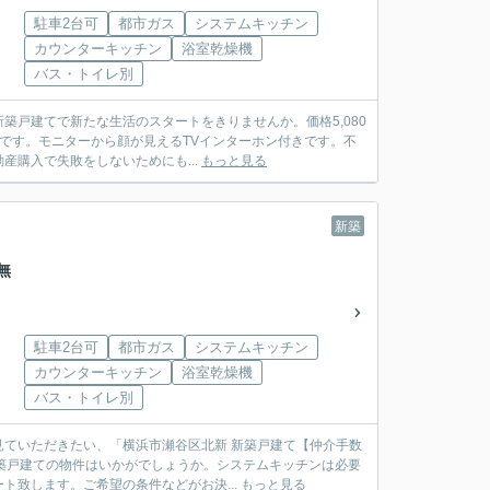
駐車2台可
都市ガス
システムキッチン
カウンターキッチン
浴室乾燥機
バス・トイレ別
戸建てで新たな生活のスタートをきりませんか。価格5,080
さです。モニターから顔が見えるTVインターホン付きです。不
購入で失敗をしないためにも...
もっと見る
新築
無
駐車2台可
都市ガス
システムキッチン
カウンターキッチン
浴室乾燥機
バス・トイレ別
ていただきたい、「横浜市瀬谷区北新 新築戸建て【仲介手数
新築戸建ての物件はいかがでしょうか。システムキッチンは必要
致します。ご希望の条件などがお決...
もっと見る