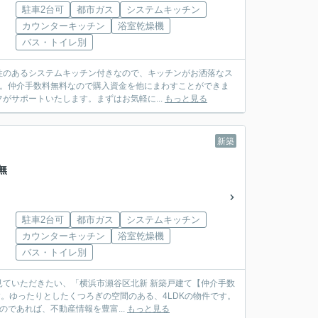
駐車2台可
都市ガス
システムキッチン
カウンターキッチン
浴室乾燥機
バス・トイレ別
性のあるシステムキッチン付きなので、キッチンがお洒落なス
す。仲介手数料無料なので購入資金を他にまわすことができま
サポートいたします。まずはお気軽に...
もっと見る
新築
無
駐車2台可
都市ガス
システムキッチン
カウンターキッチン
浴室乾燥機
バス・トイレ別
ていただきたい、「横浜市瀬谷区北新 新築戸建て【仲介手数
。ゆったりとしたくつろぎの空間のある、4LDKの物件です。
のであれば、不動産情報を豊富...
もっと見る