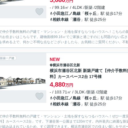
万円
- / 99.16㎡ / 4LDK /新築 /2階建
小田急江ノ島線
「
桜ヶ丘
」駅 徒歩17分
相鉄本線
「
瀬谷
」駅 徒歩25分
で仲介手数料無料の戸建て・マンション・土地を探すならつるハウスへ！こちらの新築
のお住まいはこちらです。建物面積99.16㎡でご家族と過ごすのにも問題のない広
を求める上で、何かご不明な点などございましたら、お気軽にご質問ください。不動産
新築一戸建
NEW
横浜市瀬谷区
北新
横浜市瀬谷区北新 新築戸建て【仲介手数料
料】カースペース2台 17号棟
4,880
万円
- / 103.71㎡ / 3LDK /新築 /2階建
小田急江ノ島線
「
桜ヶ丘
」駅 徒歩17分
相鉄本線
「
瀬谷
」駅 徒歩25分
で仲介手数料無料の戸建て・マンション・土地を探すならつるハウスへ！ぜひ一度見
料】カースペース2台」です。下瀬谷第一公園まで120mです。内外装共に綺麗な
が組み込まれているため、すぐ調理できます。横浜市瀬谷区での住まい探しをサポート