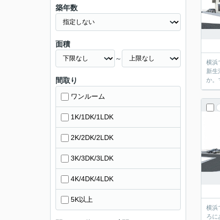
築年数
面積
～
横浜
新生
間取り
か。
ワンルーム
1K/1DK/1LDK
2K/2DK/2LDK
3K/3DK/3LDK
4K/4DK/4LDK
5K以上
横浜
ろに