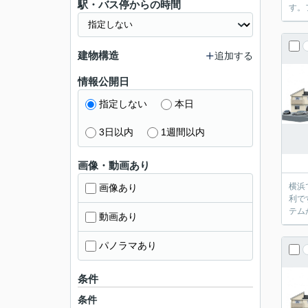
駅・バス停からの時間
す。
建物構造
追加する
情報公開日
指定しない
本日
3日以内
1週間以内
画像・動画あり
横浜
画像あり
利で
テム
動画あり
パノラマあり
条件
条件