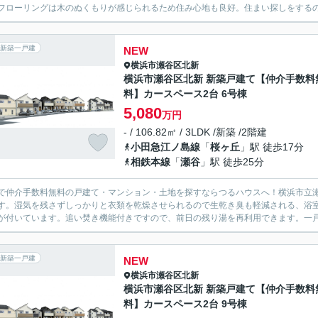
フローリングは木のぬくもりが感じられるため住み心地も良好。住まい探しをするの
新築一戸建
NEW
横浜市瀬谷区
北新
横浜市瀬谷区北新 新築戸建て【仲介手数料
料】カースペース2台 6号棟
5,080
万円
- / 106.82㎡ / 3LDK /新築 /2階建
小田急江ノ島線
「
桜ヶ丘
」駅 徒歩17分
相鉄本線
「
瀬谷
」駅 徒歩25分
で仲介手数料無料の戸建て・マンション・土地を探すならつるハウスへ！横浜市立瀬
す。湿気を残さずしっかりと衣類を乾燥させられるので生乾き臭も軽減される、浴室
が付いています。追い焚き機能付きですので、前日の残り湯を再利用できます。一戸建
新築一戸建
NEW
横浜市瀬谷区
北新
横浜市瀬谷区北新 新築戸建て【仲介手数料
料】カースペース2台 9号棟