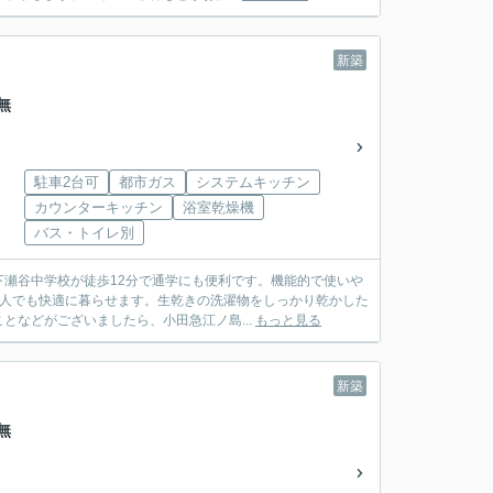
新築
無
駐車2台可
都市ガス
システムキッチン
カウンターキッチン
浴室乾燥機
バス・トイレ別
瀬谷中学校が徒歩12分で通学にも便利です。機能的で使いや
数人でも快適に暮らせます。生乾きの洗濯物をしっかり乾かした
などがございましたら、小田急江ノ島...
もっと見る
新築
無