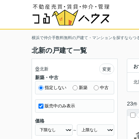
横浜で仲介手数料無料の戸建て・マンションを探すならつ
北新の戸建て一覧
お
北新
変更
新築・中古
北
指定しない
新築
中古
23
件
販売中のみ表示
価格
～