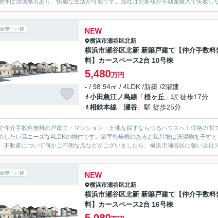
物件は清潔感もあり、快適な生活が可能です。当社はお客様が不動産購入で失敗しない
新築一戸建
NEW
横浜市瀬谷区
北新
横浜市瀬谷区北新 新築戸建て【仲介手数料
料】カースペース2台 10号棟
5,480
万円
- / 98.94㎡ / 4LDK /新築 /2階建
小田急江ノ島線
「
桜ヶ丘
」駅 徒歩17分
相鉄本線
「
瀬谷
」駅 徒歩25分
で仲介手数料無料の戸建て・マンション・土地を探すならつるハウスへ！価格の面でも
めしたい高ニーズな4LDKの物件です。浴室乾燥機のあるお風呂場は洗濯物を干す
。不動産について何かご不明な点などがございましたら、横浜市瀬谷区に強い当社スタ
新築一戸建
NEW
横浜市瀬谷区
北新
横浜市瀬谷区北新 新築戸建て【仲介手数料
料】カースペース2台 16号棟
5,080