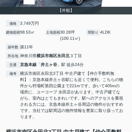
【外観】
3,749万円
価格
98.53㎡
30.28坪
4LDK
建物面積
土地面積
間取り
(100.11㎡)
築11年
築年数
神奈川県
横浜市南区
永田北
３丁目
所在地
京急本線
「
井土ヶ谷
」駅 徒歩24分
交通
横浜市南区永田北3丁目 中古戸建て【仲介手数料無
備考
料】：京急本線井土ヶ谷駅にも近くて便利。こちらの物
件から狩場町第四公園まで221mです。歩いて405mの
場所に、ユーコープ 永田店があります。中古戸建てな
がら、室内はとてもきれいです。駅へのアクセスを重視
される方には、京急本線井土ヶ谷周辺の物件がおすすめ
です。当社では駅周辺の物件情報を豊富に取り扱ってお
ります。