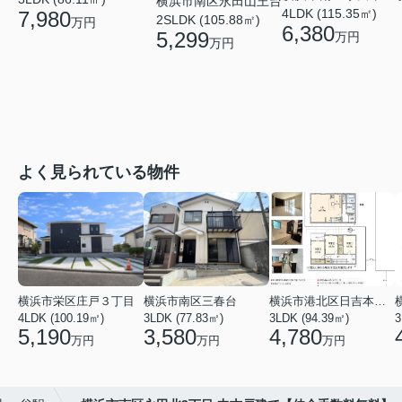
横浜市南区永田山王台
4LDK (115.35㎡)
7,980
2SLDK (105.88㎡)
万円
6,380
5,299
万円
万円
よく見られている物件
横浜市栄区庄戸３丁目
横浜市南区三春台
横浜市港北区日吉本町６丁目
4LDK (100.19㎡)
3LDK (77.83㎡)
3LDK (94.39㎡)
3
5,190
3,580
4,780
万円
万円
万円