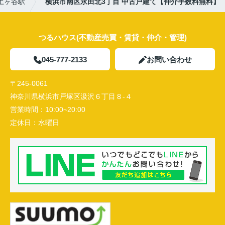
土ヶ谷駅
横浜市南区永田北3丁目 中古戸建て【仲介手数料無料】
つるハウス(不動産売買・賃貸・仲介・管理)
045-777-2133
お問い合わせ
〒245-0061
神奈川県横浜市戸塚区汲沢６丁目８-４
営業時間：
10:00~20:00
定休日：
水曜日