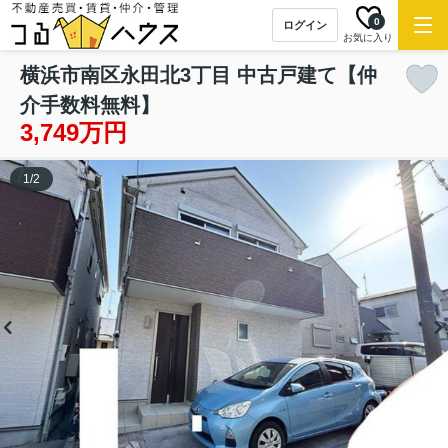
0
ログイン
お気に入り
横浜市南区永田北3丁目 中古戸建て【仲
介手数料無料】
3,749万円
1
/
2