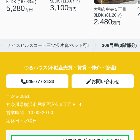
5LDK (113.67㎡)
5LDK (167.33㎡)
3,100
5,280
4
万円
大和市中央５丁目
万円
3LDK (61.26㎡)
2,480
万円
ナイスヒルズコート三ツ沢片倉/ペット可♪
308号室(3階部分)
つるハウス(不動産売買・賃貸・仲介・管理)
045-777-2133
お問い合わせ
〒245-0061
神奈川県横浜市戸塚区汲沢６丁目８-４
営業時間：
10:00~20:00
定休日：
水曜日