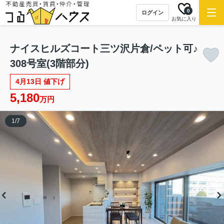
NEW
0
ログイン
お気に入り
ナイスヒルズコート三ツ沢片倉/ペット可♪
308号室(3階部分)
4月13日 値下げ
5,180
万円
1
/
7