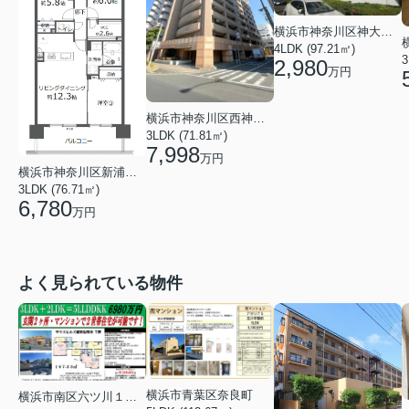
横浜市神奈川区神大寺３丁目
4LDK (97.21㎡)
3
2,980
万円
横浜市神奈川区西神奈川１丁目
3LDK (71.81㎡)
7,998
万円
横浜市神奈川区新浦島町１丁目
3LDK (76.71㎡)
6,780
万円
よく見られている物件
横浜市青葉区奈良町
横浜市南区六ツ川１丁目