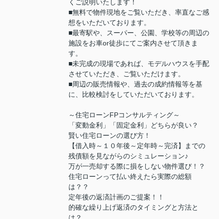
くご説明いたします！
■無料で物件現地をご覧いただき、率直なご感
想をいただいております。
■最寄駅や、スーパー、公園、学校等の周辺の
施設をお車or徒歩にてご案内させて頂きま
す。
■未完成の現場であれば、モデルハウスを手配
させていただき、ご覧いただけます。
■周辺の販売情報や、過去の成約情報等を基
に、比較検討をしていただいております。
～住宅ローンFPコンサルティング～
「変動金利」「固定金利」どちらが良い？
賢い住宅ローンの選び方！
【借入時～１０年後～定年時～完済】までの
残債額を見ながらのシミュレーション♪
万が一売却する際に損をしない物件選び！？
住宅ローンって払い終えたら実際の総額
は？？
定年後の返済計画のご提案！！
的確な繰り上げ返済のタイミングと方法と
は？