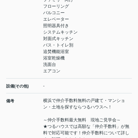
フローリング
バルコニー
エレベーター
照明器具付き
システムキッチン
対面式キッチン
バス・トイレ別
追焚機能浴室
浴室乾燥機
洗面台
エアコン
-
設備(その他)
横浜で仲介手数料無料の戸建て・マンショ
備考
ン・土地を探すならつるハウスへ！
～仲介手数料最大無料 現地ご見学会～
★つるハウスでは高額な「仲介手数料」が無
料で対応可能です！仲介手数料について詳し