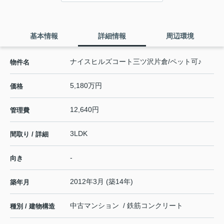
基本情報
詳細情報
周辺環境
ナイスヒルズコート三ツ沢片倉/ペット可♪
物件名
5,180万円
価格
12,640円
管理費
3LDK
間取り / 詳細
-
向き
2012年3月 (築14年)
築年月
中古マンション / 鉄筋コンクリート
種別 / 建物構造