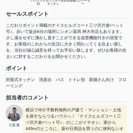
バストイレ
カウンター
浴室乾燥機
エレベータ
別
キッチン
ー
セールスポイント
こだわりポイント満載のナイスヒルズコート三ツ沢片倉/ペット
可♪。歩いて徒歩6分の場所にシオン薬局 神大寺店もあります。
さし湯をせずに沸かし直すことができる追焚機能付きの浴室で
す。お客様のこれからの生活に大きく関わってくる住まい探し
を、当社が誠心誠意を持ってお手伝い致します。ぜひお客様の住
まいに対するこだわりをお聞かせください。
ポイント
対面式キッチン
洗面台
バス
トイレ別
新婚さん向け
フロ
ーリング
担当者のコメント
横浜で仲介手数料無料の戸建て・マンション・土地
を探すならつるハウスへ！「ナイスヒルズコート三
ツ沢片倉/ペット可♪」のここがイチオシ。家から
江黒 翼
449mのところに、薬や日用品を買うのに便利なシオ