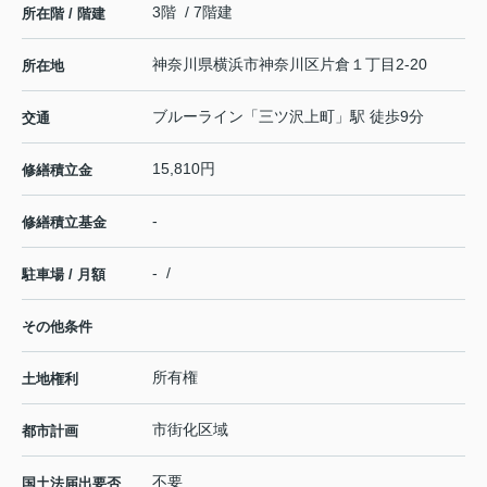
3階 / 7階建
所在階 / 階建
神奈川県
横浜市神奈川区
片倉
１丁目2-20
所在地
ブルーライン
「
三ツ沢上町
」駅 徒歩9分
交通
15,810円
修繕積立金
-
修繕積立基金
- /
駐車場 / 月額
その他条件
所有権
土地権利
市街化区域
都市計画
不要
国土法届出要否