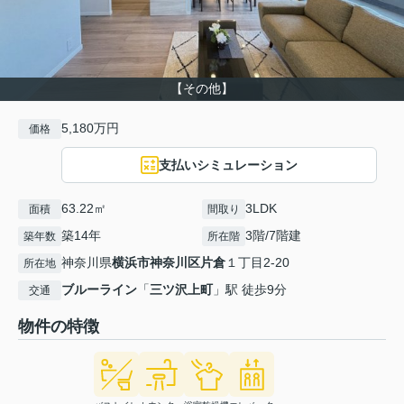
【その他】
5,180万円
価格
支払いシミュレーション
63.22㎡
3LDK
面積
間取り
築14年
3階/7階建
築年数
所在階
神奈川県
横浜市神奈川区
片倉
１丁目2-20
所在地
ブルーライン
「
三ツ沢上町
」駅 徒歩9分
交通
物件の特徴