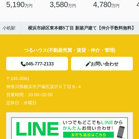
5,190
3,580
4,780
万円
万円
万円
小机駅
横浜市緑区東本郷5丁目 新築戸建て【仲介手数料無料】
つるハウス(不動産売買・賃貸・仲介・管理)
045-777-2133
お問い合わせ
〒245-0061
神奈川県横浜市戸塚区汲沢６丁目８-４
営業時間：
10:00~20:00
定休日：
水曜日