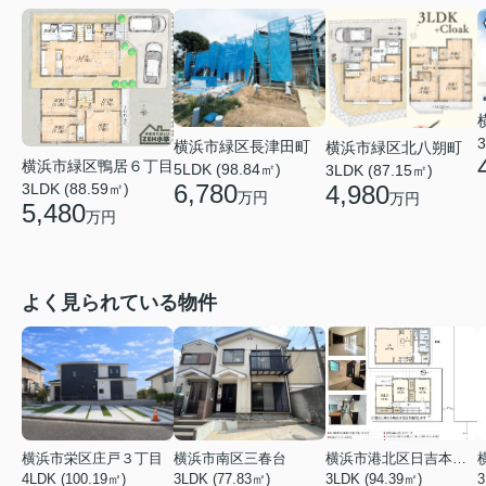
3
横浜市緑区長津田町
横浜市緑区北八朔町
横浜市緑区鴨居６丁目
5LDK (98.84㎡)
3LDK (87.15㎡)
6,780
4,980
3LDK (88.59㎡)
万円
万円
5,480
万円
よく見られている物件
横浜市栄区庄戸３丁目
横浜市南区三春台
横浜市港北区日吉本町６丁目
4LDK (100.19㎡)
3LDK (77.83㎡)
3LDK (94.39㎡)
3