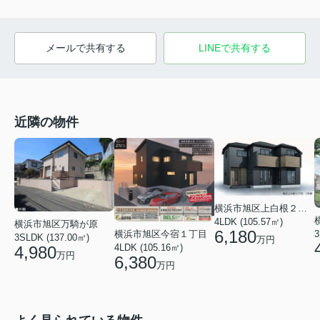
メールで共有する
LINEで共有する
近隣の物件
横浜市旭区上白根２丁目
4LDK (105.57㎡)
横浜市旭区万騎が原
6,180
横浜市旭区今宿１丁目
3
3SLDK (137.00㎡)
万円
4LDK (105.16㎡)
4,980
万円
6,380
万円