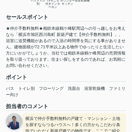
バストイレ
TVモニタ
カウンター
浴室乾燥機
別
付きインタ
キッチン
ーホン
セールスポイント
★仲介手数料無料★相鉄本線鶴ケ峰駅周辺への引っ越しをお考え
なら「横浜市旭区西川島町 新築戸建て【仲介手数料無料】」。
浴室に追焚機能があるので入浴の時間帯を気にする事がありませ
ん。建物面積が72.71平米以上ある物件でゆったりと生活したい
方にいかがでしょうか。当社では相鉄本線鶴ケ峰周辺の売買情報
を取り扱っております。住まい探しをするのであれば、お気軽に
お問い合わせください。
ポイント
バス
トイレ別
フローリング
洗面台
浴室乾燥機
ファミリ
ー向け
担当者のコメント
横浜で仲介手数料無料の戸建て・マンション・土地
を探すならつるハウスへ！多くの方からこだわり条
件でいただく新築戸建ての物件です。ここでご紹介