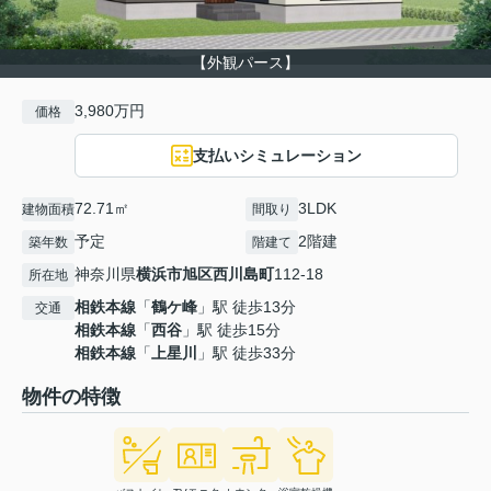
【外観パース】
3,980万円
価格
支払いシミュレーション
72.71㎡
3LDK
建物面積
間取り
予定
2階建
築年数
階建て
神奈川県
横浜市旭区
西川島町
112-18
所在地
相鉄本線
「
鶴ケ峰
」駅 徒歩13分
交通
相鉄本線
「
西谷
」駅 徒歩15分
相鉄本線
「
上星川
」駅 徒歩33分
物件の特徴