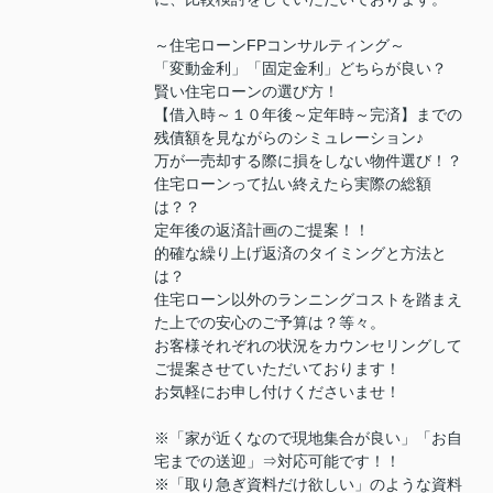
～住宅ローンFPコンサルティング～
「変動金利」「固定金利」どちらが良い？
賢い住宅ローンの選び方！
【借入時～１０年後～定年時～完済】までの
残債額を見ながらのシミュレーション♪
万が一売却する際に損をしない物件選び！？
住宅ローンって払い終えたら実際の総額
は？？
定年後の返済計画のご提案！！
的確な繰り上げ返済のタイミングと方法と
は？
住宅ローン以外のランニングコストを踏まえ
た上での安心のご予算は？等々。
お客様それぞれの状況をカウンセリングして
ご提案させていただいております！
お気軽にお申し付けくださいませ！
※「家が近くなので現地集合が良い」「お自
宅までの送迎」⇒対応可能です！！
※「取り急ぎ資料だけ欲しい」のような資料