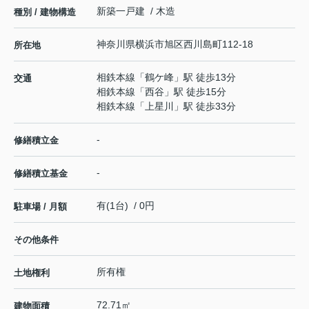
新築一戸建 / 木造
種別 / 建物構造
神奈川県
横浜市旭区
西川島町
112-18
所在地
相鉄本線
「
鶴ケ峰
」駅 徒歩13分
交通
相鉄本線
「
西谷
」駅 徒歩15分
相鉄本線
「
上星川
」駅 徒歩33分
-
修繕積立金
-
修繕積立基金
有(1台) / 0円
駐車場 / 月額
その他条件
所有権
土地権利
72.71㎡
建物面積