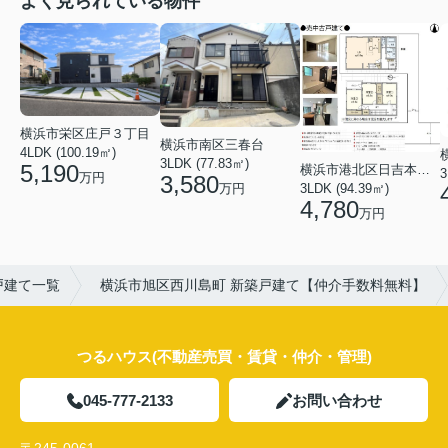
よく見られている物件
横浜市栄区庄戸３丁目
横浜市南区三春台
4LDK (100.19㎡)
3LDK (77.83㎡)
5,190
横浜市港北区日吉本町６丁目
3
万円
3,580
3LDK (94.39㎡)
万円
4,780
万円
戸建て一覧
横浜市旭区西川島町 新築戸建て【仲介手数料無料】
つるハウス(不動産売買・賃貸・仲介・管理)
045-777-2133
お問い合わせ
〒245-0061