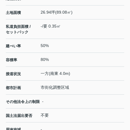
26.94坪(89.08㎡)
土地面積
-/要 0.35㎡
私道負担面積 /
セットバック
50%
建ぺい率
80%
容積率
一方(南東 4.0m)
接道状況
市街化調整区域
都市計画
-
その他法令上の制限
不要
国土法届出要否
-
用途地域