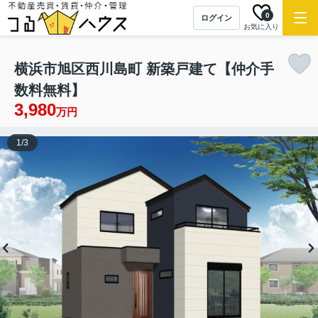
NEW
0
ログイン
お気に入り
横浜市旭区西川島町 新築戸建て【仲介手
数料無料】
3,980
万円
1
/
3