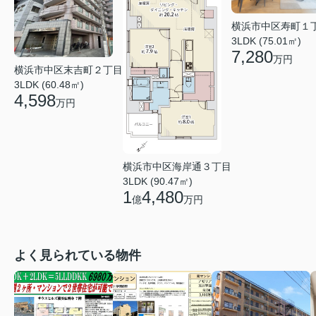
横浜市中区寿町１
3LDK (75.01㎡)
7,280
万円
横浜市中区末吉町２丁目
3LDK (60.48㎡)
4,598
万円
横浜市中区海岸通３丁目
3LDK (90.47㎡)
1
4,480
億
万円
よく見られている物件