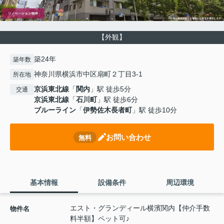
【外観】
築24年
築年数
神奈川県横浜市中区扇町２丁目3-1
所在地
京浜東北線
「
関内
」駅 徒歩5分
交通
京浜東北線
「
石川町
」駅 徒歩6分
ブルーライン
「
伊勢佐木長者町
」駅 徒歩10分
お問い合わせ
無料
基本情報
設備条件
周辺環境
エスト・グランディール横濱関内【仲介手数
物件名
料半額】ペット可♪