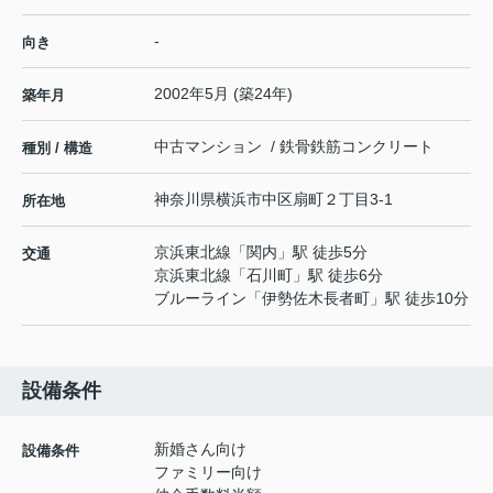
-
向き
2002年5月 (築24年)
築年月
中古マンション / 鉄骨鉄筋コンクリート
種別 / 構造
神奈川県
横浜市中区
扇町
２丁目3-1
所在地
京浜東北線
「
関内
」駅 徒歩5分
交通
京浜東北線
「
石川町
」駅 徒歩6分
ブルーライン
「
伊勢佐木長者町
」駅 徒歩10分
設備条件
新婚さん向け
設備条件
ファミリー向け