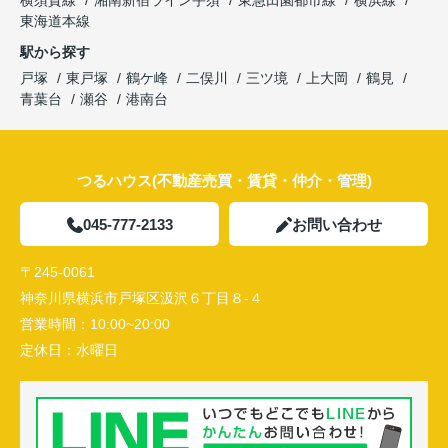
東海道本線
駅から探す
戸塚
東戸塚
鶴ケ峰
二俣川
三ツ境
上大岡
鶴見
青葉台
瀬谷
港南台
つるハウス(不動産売買・賃貸・仲介・管理)
045-777-2133
お問い合わせ
〒245-0061
神奈川県横浜市戸塚区汲沢６丁目８-４
営業時間：
10:00~20:00
定休日：
水曜日