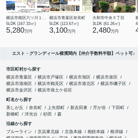
横浜市南区六ツ川１丁目
横浜市青葉区奈良町
大和市中央５丁目
5LDK (167.33㎡)
5LDK (113.67㎡)
3LDK (61.26㎡)
4
5,280
3,100
2,480
万円
万円
万円
エスト・グランディール横濱関内【仲介手数料半額】ペット可♪
市区町村から探す
横浜市青葉区
横浜市戸塚区
横浜市旭区
横浜市泉区
横浜市港南区
横浜市鶴見区
横浜市港北区
横浜市磯子区
横浜市金沢区
横浜市保土ケ谷区
町名から探す
美しが丘
奈良町
上矢部町
新吉田東
芹が谷
下田町
新橋町
洋光台
杉田
森
沿線から探す
ブルーライン
京浜東北線
京急本線
相鉄本線
根岸線
横須賀線
湘南新宿ライン宇須
東急田園都市線
横浜線