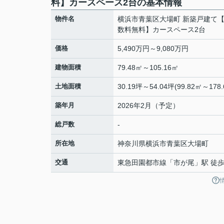
料】カースペース2台の基本情報
物件名
横浜市青葉区大場町 新築戸建て
数料無料】カースペース2台
価格
5,490万円～9,080万円
建物面積
79.48㎡～105.16㎡
土地面積
30.19坪～54.04坪(99.82㎡～178.
築年月
2026年2月（予定）
総戸数
-
所在地
神奈川県
横浜市青葉区
大場町
交通
東急田園都市線
「
市が尾
」駅 徒歩