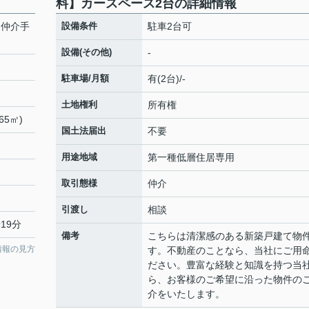
料】カースペース2台の詳細情報
【仲介手
設備条件
駐車2台可
設備(その他)
-
駐車場/月額
有(2台)/-
土地権利
所有権
65㎡)
国土法届出
不要
用途地域
第一種低層住居専用
取引態様
仲介
引渡し
相談
19分
備考
こちらは清潔感のある新築戸建て物
情報の見方
す。不動産のことなら、当社にご用
ださい。豊富な経験と知識を持つ当
ら、お客様のご希望に沿った物件の
介をいたします。