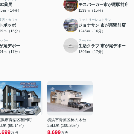
BC薬局
モスバーガー市が尾駅前店
115ｍ（14分）
1139ｍ（15分）
茶店・カフェ
ファミリーレストラン
トポッポ
ジョナサン 市が尾駅前店
209ｍ（16分）
1245ｍ（16分）
ーパー
スーパー
が尾デポー
生活クラブ 市が尾デポー
304ｍ（17分）
1306ｍ（17分）
横浜市青葉区荏田町
横浜市青葉区柿の木台
LDK (80.14㎡)
3SLDK (100.26㎡)
,699
8,699
万円
万円