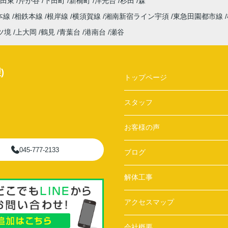
吉田東
芹が谷
下田町
新橋町
洋光台
杉田
森
本線
相鉄本線
根岸線
横須賀線
湘南新宿ライン宇須
東急田園都市線
ツ境
上大岡
鶴見
青葉台
港南台
瀬谷
)
トップページ
スタッフ
お客様の声
045-777-2133
ブログ
解体工事
アクセスマップ
会社概要