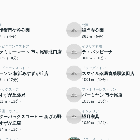
園
公園
場衛門ケ谷公園
禅当寺公園
87ｍ（4分）
361ｍ（5分）
ンビニエンスストア
イタリア料理
ァミリーマート 市ヶ尾駅北口店
ラ・バンビーナ
70ｍ（10分）
800ｍ（10分）
ンビニエンスストア
ドラッグストア
ーソン 横浜みすずが丘店
スマイル薬局青葉黒須田店
53ｍ（12分）
1001ｍ（13分）
ラッグストア
ファミリーレストラン
すずが丘薬局
バーミヤン 市ケ尾店
012ｍ（13分）
1013ｍ（13分）
茶店・カフェ
インテリア
ターバックスコーヒー あざみ野
望月寝具
すずが丘店
1039ｍ（13分）
037ｍ（13分）
ラッグストア
ファーストフード