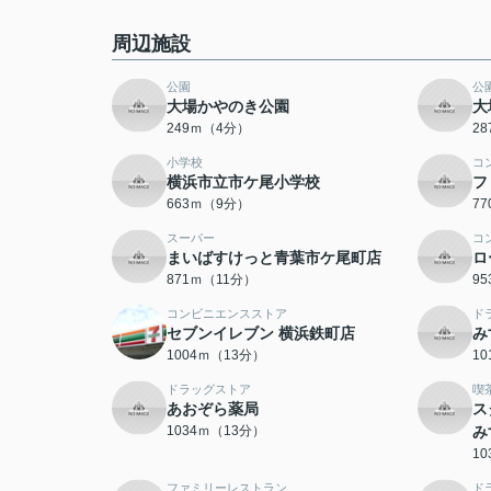
周辺施設
公園
公
大場かやのき公園
大
249ｍ（4分）
2
小学校
コ
横浜市立市ケ尾小学校
フ
663ｍ（9分）
7
スーパー
コ
まいばすけっと青葉市ケ尾町店
ロ
871ｍ（11分）
9
コンビニエンスストア
ド
セブンイレブン 横浜鉄町店
み
1004ｍ（13分）
1
ドラッグストア
喫
あおぞら薬局
ス
1034ｍ（13分）
み
1
ファミリーレストラン
ド