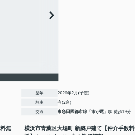
2026年2月(予定)
築年
有(2台)
駐車
東急田園都市線
「
市が尾
」駅 徒歩19分
交通
数料無
横浜市青葉区大場町 新築戸建て【仲介手数料