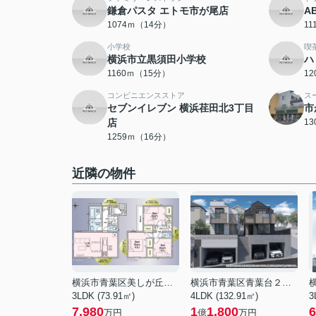
鎌倉パスタ エトモ市が尾店
A
1074ｍ（14分）
1
小学校
喫
横浜市立黒須田小学校
ハ
1160ｍ（15分）
1
コンビニエンスストア
ス
セブンイレブン 横浜荏田北3丁目
市
店
1
1259ｍ（16分）
近隣の物件
横浜市青葉区美しが丘５丁目
横浜市青葉区青葉台２丁目
3LDK (73.91㎡)
4LDK (132.91㎡)
3
7,980
1
1,800
6
万円
億
万円