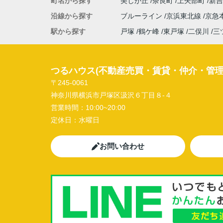
町名から探す
美しが丘
奈良町
上矢部町
新
沿線から探す
ブルーライン
京浜東北線
京急
駅から探す
戸塚
鶴ケ峰
東戸塚
二俣川
三
つるハウス(不動産売買・賃貸・仲介・管理
〒245-0061
神奈川県横浜市戸塚区汲沢６丁目８-４
営業時間：
10:00~20:00
定休日：
水曜日
お問い合わせ