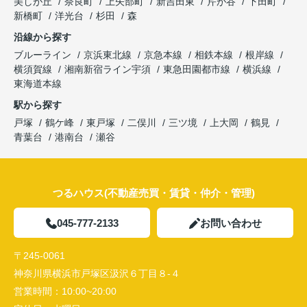
美しが丘
奈良町
上矢部町
新吉田東
芹が谷
下田町
新橋町
洋光台
杉田
森
沿線から探す
ブルーライン
京浜東北線
京急本線
相鉄本線
根岸線
横須賀線
湘南新宿ライン宇須
東急田園都市線
横浜線
東海道本線
駅から探す
戸塚
鶴ケ峰
東戸塚
二俣川
三ツ境
上大岡
鶴見
青葉台
港南台
瀬谷
つるハウス(不動産売買・賃貸・仲介・管理)
045-777-2133
お問い合わせ
〒245-0061
神奈川県横浜市戸塚区汲沢６丁目８-４
営業時間：
10:00~20:00