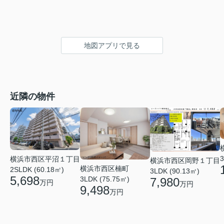
地図アプリで見る
近隣の物件
3
横浜市西区平沼１丁目
横浜市西区岡野１丁目
横浜市西区楠町
2SLDK (60.18㎡)
3LDK (90.13㎡)
5,698
3LDK (75.75㎡)
7,980
万円
万円
9,498
万円