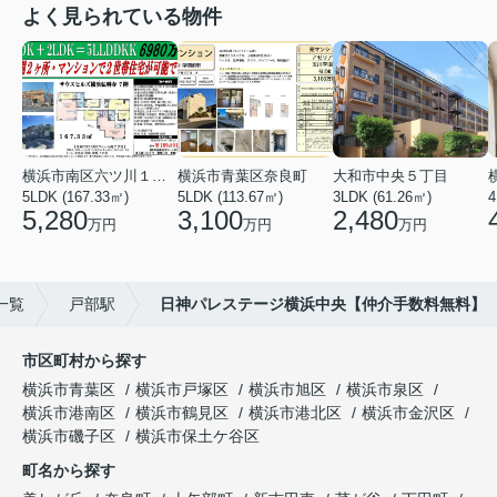
よく見られている物件
横浜市南区六ツ川１丁目
横浜市青葉区奈良町
大和市中央５丁目
5LDK (167.33㎡)
5LDK (113.67㎡)
3LDK (61.26㎡)
4
5,280
3,100
2,480
万円
万円
万円
一覧
戸部駅
日神パレステージ横浜中央【仲介手数料無料】
市区町村から探す
横浜市青葉区
横浜市戸塚区
横浜市旭区
横浜市泉区
横浜市港南区
横浜市鶴見区
横浜市港北区
横浜市金沢区
横浜市磯子区
横浜市保土ケ谷区
町名から探す