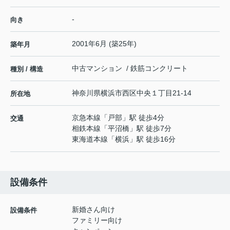
-
向き
2001年6月 (築25年)
築年月
中古マンション / 鉄筋コンクリート
種別 / 構造
神奈川県
横浜市西区
中央
１丁目21‐14
所在地
京急本線
「
戸部
」駅 徒歩4分
交通
相鉄本線
「
平沼橋
」駅 徒歩7分
東海道本線
「
横浜
」駅 徒歩16分
設備条件
新婚さん向け
設備条件
ファミリー向け