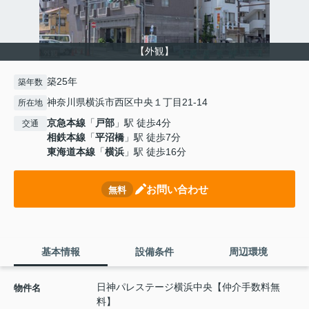
【外観】
築25年
築年数
神奈川県横浜市西区中央１丁目21‐14
所在地
京急本線
「
戸部
」駅 徒歩4分
交通
相鉄本線
「
平沼橋
」駅 徒歩7分
東海道本線
「
横浜
」駅 徒歩16分
お問い合わせ
無料
基本情報
設備条件
周辺環境
日神パレステージ横浜中央【仲介手数料無
物件名
料】