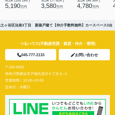
4LDK (100.19㎡)
3LDK (77.83㎡)
3LDK (94.39㎡)
3
5,190
3,580
4,780
万円
万円
万円
保土ヶ谷区法泉3丁目 新築戸建て【仲介手数料無料】カースペース3台
つるハウス(不動産売買・賃貸・仲介・管理)
045-777-2133
お問い合わせ
〒245-0061
神奈川県横浜市戸塚区汲沢６丁目８-４
営業時間：
10:00~20:00
定休日：
水曜日