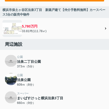
横浜市保土ヶ谷区法泉3丁目 新築戸建て【仲介手数料無料】カースペー
ス3台の販売中物件
5,780万円
33.81坪(111.78㎡)
周辺施設
公園
法泉二丁目公園
373ｍ（5分）
公園
法泉公園
609ｍ（8分）
スーパー
まいばすけっと横浜法泉3丁目
660ｍ（9分）