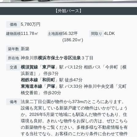
【外観パース】
5,780万円
価格
111.78㎡
56.32坪
4LDK
建物面積
土地面積
間取り
(186.20㎡)
新築
築年数
神奈川県
横浜市保土ケ谷区
法泉
３丁目
所在地
横須賀線
「
東戸塚
」駅 バス12分 相鉄バス「今井町［横
交通
浜新道］」 停歩7分
相鉄本線
「
和田町
」駅 徒歩47分
東海道本線
「
戸塚
」駅 バス33分 神奈川中央交通「元町
橋交番前」 停歩20分
法泉二丁目公園が物件から373mのところにあります。
備考
設備も充実している新築戸建ての物件はいかがでしょう
か。2026年5月築で地域にも馴染んだ物件でもあり、住
環境も良好。きれいな物件をお探しの方は、ぜひこちら
の新築物件をご覧ください。多種多様な不動産情報を有
する当社でなら、お客様のこだわり条件に合わせて物件