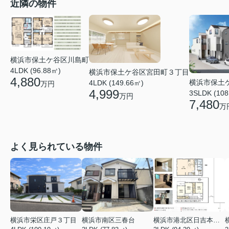
近隣の物件
横浜市保土ケ谷区川島町
4LDK (96.88㎡)
横浜市保土ケ谷区宮田町３丁目
4,880
横浜市保土
4LDK (149.66㎡)
万円
4,999
3SLDK (108
万円
7,480
万
よく見られている物件
横浜市栄区庄戸３丁目
横浜市南区三春台
横浜市港北区日吉本町６丁目