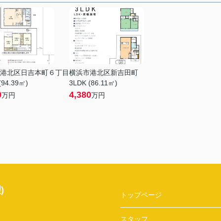
港北区日吉本町６丁目
横浜市港北区新吉田町
(94.39㎡)
3LDK (86.11㎡)
0
4,380
万円
万円
)
トップページ
スタッフ