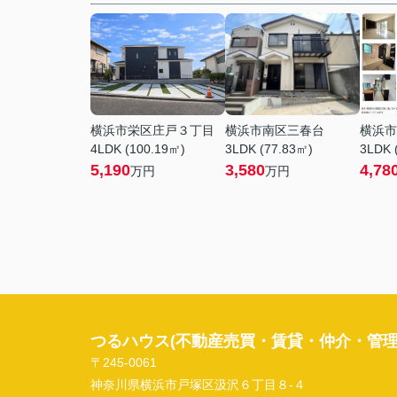
横浜市栄区庄戸３丁目
横浜市南区三春台
横浜市
4LDK (100.19㎡)
3LDK (77.83㎡)
3LDK 
5,190
3,580
4,78
万円
万円
つるハウス(不動産売買・賃貸・仲介・管理
〒245-0061
神奈川県横浜市戸塚区汲沢６丁目８-４