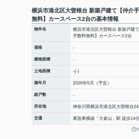
横浜市港北区大曽根台 新築戸建て【仲介
無料】カースペース2台の基本情報
物件名
横浜市港北区大曽根台 新築戸建
手数料無料】カースペース2台
価格
-
建物面積
-
土地面積
-(-)
築年月
2026年5月（予定）
総戸数
-
所在地
神奈川県
横浜市港北区
大曽根台
24
交通
東急東横線
「
大倉山
」駅 徒歩14