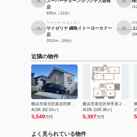
スーパーチェーンカワグチ大曽根
喫
店
1
928ｍ（12分）
ファミリーレストラン
喫
サイゼリヤ 綱島イトーヨーカドー
上
店
2
2013ｍ（26分）
近隣の物件
横浜市港北区新吉田東１丁目
横浜市港北区仲手原２丁目
4LDK (92.53㎡)
4LDK (100.38㎡)
2
3,549
5,397
5
万円
万円
よく見られている物件