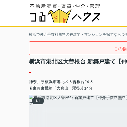
横浜で仲介手数料無料の戸建て・マンションを探すならつ
この物
横浜市港北区大曽根台 新築戸建て【
-
神奈川県
横浜市港北区
大曽根台
24-8
東急東横線「大倉山」駅徒歩14分
1
/
1