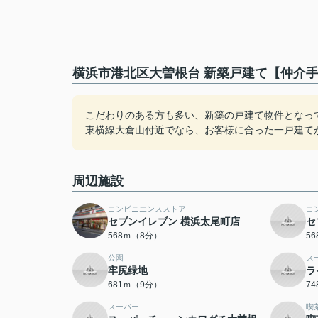
横浜市港北区大曽根台 新築戸建て【仲介手
こだわりのある方も多い、新築の戸建て物件となっ
東横線大倉山付近でなら、お客様に合った一戸建て
周辺施設
コンビニエンスストア
コ
セブンイレブン 横浜太尾町店
セ
568ｍ（8分）
5
公園
ス
牢尻緑地
ラ
681ｍ（9分）
7
スーパー
喫