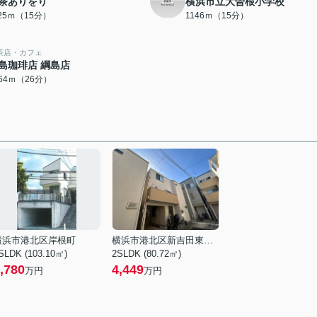
茶ありをり
横浜市立大曽根小学校
125ｍ（15分）
1146ｍ（15分）
茶店・カフェ
島珈琲店 綱島店
064ｍ（26分）
横浜市港北区岸根町
横浜市港北区新吉田東３丁目
SLDK (103.10㎡)
2SLDK (80.72㎡)
,780
4,449
万円
万円