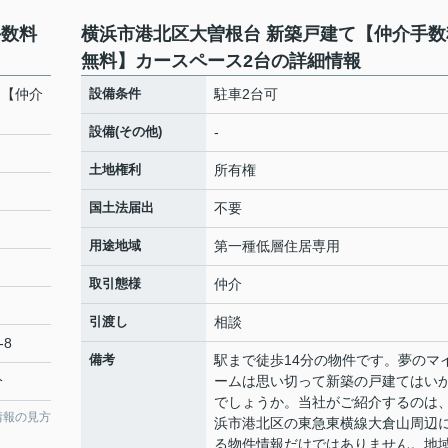
手数料
横浜市港北区大曽根台 新築戸建て【仲介手数
無料】カースペース2台の詳細情報
て【仲介
設備条件
駐車2台可
設備(その他)
-
土地権利
所有権
国土法届出
不要
用途地域
第一種低層住居専用
取引態様
仲介
引渡し
相談
-8
備考
駅まで徒歩14分の物件です。夢のマ
分
ームは思い切って新築の戸建てはい
でしょうか。当社がご紹介するのは
情報の見方
浜市港北区の東急東横線大倉山周辺
る物件情報だけではありません。地