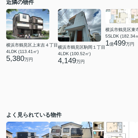
近隣の物件
横浜市鶴見区東
5SLDK (182.34
1
499
億
万円
横浜市鶴見区上末吉４丁目
横浜市鶴見区駒岡１丁目
4LDK (113.41㎡)
4LDK (100.52㎡)
5,380
4,149
万円
万円
よく見られている物件