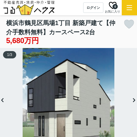
0
ログイン
お気に入り
横浜市鶴見区馬場1丁目 新築戸建て【仲
介手数料無料】カースペース2台
5,680万円
1
/
3