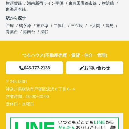
横須賀線
湘南新宿ライン宇須
東急田園都市線
横浜線
東海道本線
駅から探す
戸塚
鶴ケ峰
東戸塚
二俣川
三ツ境
上大岡
鶴見
青葉台
港南台
瀬谷
つるハウス(不動産売買・賃貸・仲介・管理)
045-777-2133
お問い合わせ
〒245-0061
神奈川県横浜市戸塚区汲沢６丁目８-４
営業時間：
10:00~20:00
定休日：
水曜日