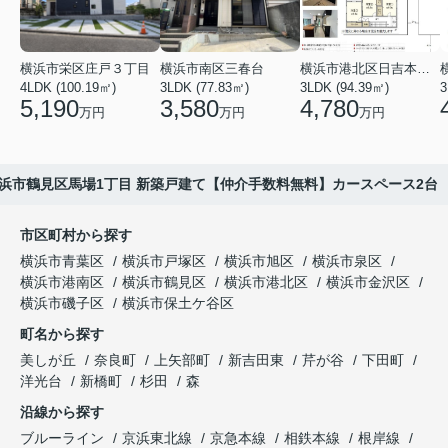
横浜市栄区庄戸３丁目
横浜市南区三春台
横浜市港北区日吉本町６丁目
4LDK (100.19㎡)
3LDK (77.83㎡)
3LDK (94.39㎡)
3
5,190
3,580
4,780
万円
万円
万円
浜市鶴見区馬場1丁目 新築戸建て【仲介手数料無料】カースペース2台
市区町村から探す
横浜市青葉区
横浜市戸塚区
横浜市旭区
横浜市泉区
横浜市港南区
横浜市鶴見区
横浜市港北区
横浜市金沢区
横浜市磯子区
横浜市保土ケ谷区
町名から探す
美しが丘
奈良町
上矢部町
新吉田東
芹が谷
下田町
洋光台
新橋町
杉田
森
沿線から探す
ブルーライン
京浜東北線
京急本線
相鉄本線
根岸線