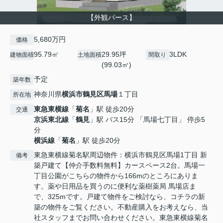
【外観パース】
5,680万円
価格
95.79㎡
29.95坪
3LDK
建物面積
土地面積
間取り
(99.03㎡)
予定
築年数
神奈川県
横浜市鶴見区
馬場
１丁目
所在地
東急東横線
「
菊名
」駅 徒歩20分
交通
京浜東北線
「
鶴見
」駅 バス15分 「馬場七丁目」 停歩5
分
横浜線
「
菊名
」駅 徒歩20分
東急東横線菊名駅周辺物件：横浜市鶴見区馬場1丁目 新
備考
築戸建て【仲介手数料無料】カースペース2台。馬場一
丁目公園がこちらの物件から166mのところにありま
す。薬や日用品を買うのに便利な薬樹薬局 馬場店ま
で、325mです。戸建て物件をご検討なら、コチラの新
築の物件をご覧ください。不動産購入をお考えなら、当
社スタッフまでお問い合わせください。東急東横線菊名