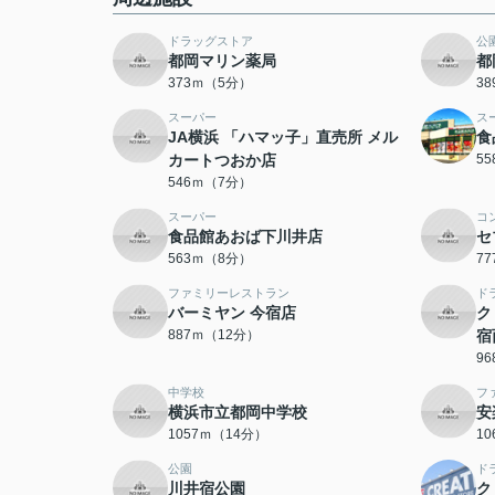
ドラッグストア
公
都岡マリン薬局
都
373ｍ（5分）
3
スーパー
ス
JA横浜 「ハマッ子」直売所 メル
食
カートつおか店
5
546ｍ（7分）
スーパー
コ
食品館あおば下川井店
セ
563ｍ（8分）
7
ファミリーレストラン
ド
バーミヤン 今宿店
ク
887ｍ（12分）
宿
9
中学校
フ
横浜市立都岡中学校
安
1057ｍ（14分）
1
公園
ド
川井宿公園
ク