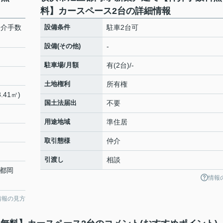
料】カースペース2台の詳細情報
仲介手数
設備条件
駐車2台可
設備(その他)
-
駐車場/月額
有(2台)/-
土地権利
所有権
.41㎡)
国土法届出
不要
用途地域
準住居
取引態様
仲介
引渡し
相談
「都岡
情報
情報の見方