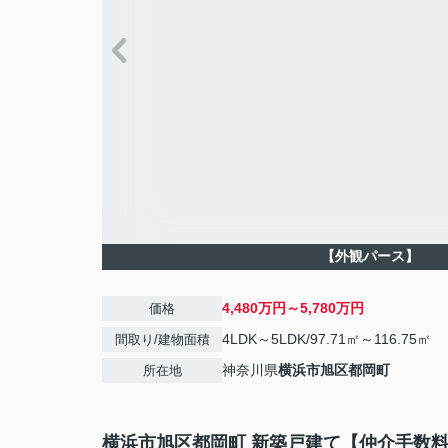
【外観パース】
4,480万円～5,780万円
価格
4LDK～5LDK/97.71㎡～116.75㎡
間取り/建物面積
神奈川県
横浜市旭区
都岡町
所在地
横浜市旭区都岡町 新築戸建て【仲介手数