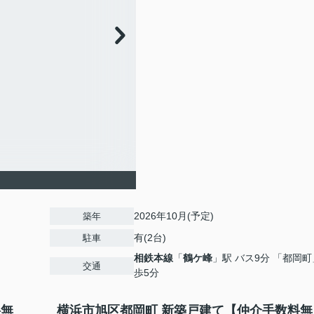
2026年10月(予定)
築年
有(2台)
駐車
相鉄本線
「
鶴ケ峰
」駅 バス9分 「都岡町
交通
歩5分
料無
横浜市旭区都岡町 新築戸建て【仲介手数料無