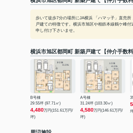
横浜市旭区都岡町 新築戸建て【仲介手数料
歩いて徒歩7分の場所にJA横浜 「ハマッ子」直売
戸建ての特徴です。横浜市旭区や相鉄本線鶴ケ峰付
申し付け下さいませ。
横浜市旭区都岡町 新築戸建て【仲介手数
B号棟
A号棟
3
29.55坪 (97.71㎡)
31.24坪 (103.30㎡)
5
4,480
4,580
万円(151.61万円/
万円(146.61万円/
坪
坪)
坪)
周辺施設