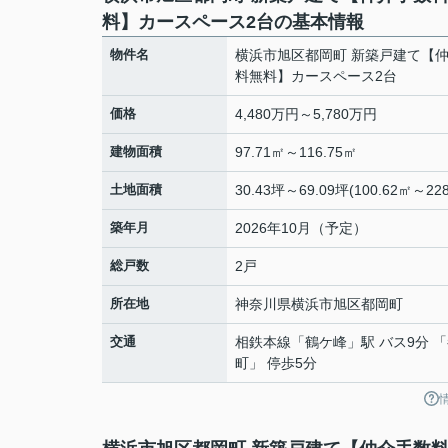
料】カースペース2台の基本情報
物件名
横浜市旭区都岡町 新築戸建て【
料無料】カースペース2台
価格
4,480万円～5,780万円
建物面積
97.71㎡～116.75㎡
土地面積
30.43坪～69.09坪(100.62㎡～228
築年月
2026年10月（予定）
総戸数
2戸
所在地
神奈川県
横浜市旭区
都岡町
交通
相鉄本線
「
鶴ケ峰
」駅 バス9分 
町」 停歩5分