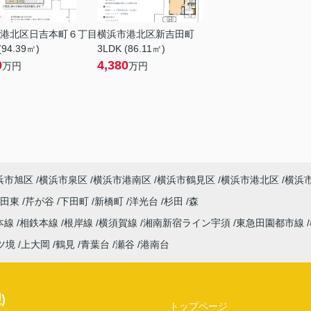
港北区日吉本町６丁目
横浜市港北区新吉田町
(94.39㎡)
3LDK (86.11㎡)
0
4,380
万円
万円
浜市旭区
横浜市泉区
横浜市港南区
横浜市鶴見区
横浜市港北区
横浜
吉田東
芹が谷
下田町
新橋町
洋光台
杉田
森
本線
相鉄本線
根岸線
横須賀線
湘南新宿ライン宇須
東急田園都市線
ツ境
上大岡
鶴見
青葉台
瀬谷
港南台
)
トップページ