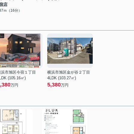
宿店
237ｍ（16分）
横浜市旭区今宿１丁目
横浜市旭区金が谷２丁目
LDK (105.16㎡)
4LDK (103.27㎡)
,380
5,380
万円
万円