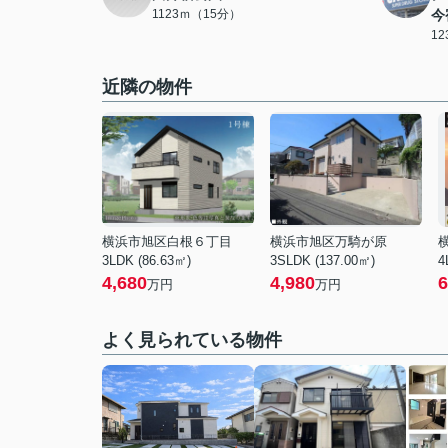
1123ｍ（15分）
今
1
近隣の物件
横浜市旭区白根６丁目
横浜市旭区万騎が原
3LDK (86.63㎡)
3SLDK (137.00㎡)
4
4,680
4,980
6
万円
万円
よく見られている物件