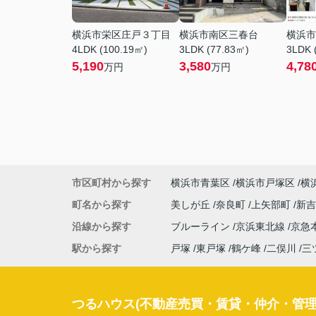
横浜市栄区庄戸３丁目
横浜市南区三春台
横浜市
4LDK (100.19㎡)
3LDK (77.83㎡)
3LDK 
5,190
3,580
4,78
万円
万円
市区町村から探す
横浜市青葉区
横浜市戸塚区
横
町名から探す
美しが丘
奈良町
上矢部町
新
沿線から探す
ブルーライン
京浜東北線
京急
駅から探す
戸塚
東戸塚
鶴ケ峰
二俣川
三
つるハウス(不動産売買・賃貸・仲介・管理