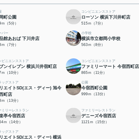
園
コンビニエンスストア
岡町公園
ローソン 横浜下川井町店
89ｍ（5分）
515ｍ（7分）
ーパー
小学校
品館あおば 下川井店
横浜市立都岡小学校
58ｍ（7分）
563ｍ（8分）
ンビニエンスストア
コンビニエンスストア
ブンイレブン 横浜川井宿町店
ファミリーマート 今宿西町店
77ｍ（10分）
865ｍ（11分）
ラッグストア
公園
リエイトSD(エス・ディー) 旭今
今宿西町公園
西町店
999ｍ（13分）
68ｍ（13分）
ァミリーレストラン
ファミリーレストラン
楽亭今宿西店
デニーズ今宿西店
064ｍ（14分）
1121ｍ（15分）
ラッグストア
リエイトSD(エス・ディー) 横浜