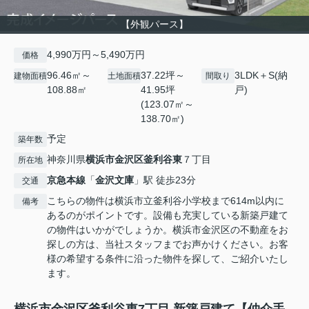
【外観パース】
4,990万円～5,490万円
価格
96.46㎡～
37.22坪～
3LDK＋S(納
建物面積
土地面積
間取り
108.88㎡
41.95坪
戸)
(123.07㎡～
138.70㎡)
予定
築年数
神奈川県
横浜市金沢区
釜利谷東
７丁目
所在地
京急本線
「
金沢文庫
」駅 徒歩23分
交通
こちらの物件は横浜市立釜利谷小学校まで614m以内に
備考
あるのがポイントです。設備も充実している新築戸建て
の物件はいかがでしょうか。横浜市金沢区の不動産をお
探しの方は、当社スタッフまでお声かけください。お客
様の希望する条件に沿った物件を探して、ご紹介いたし
ます。