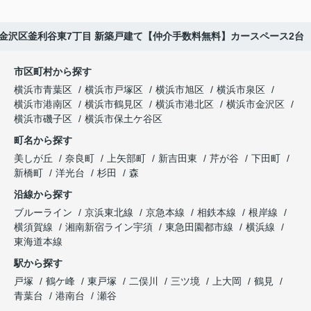
金沢区釜利谷東7丁目 新築戸建て【仲介手数料無料】カースペース2台
市区町村から探す
横浜市青葉区
横浜市戸塚区
横浜市旭区
横浜市泉区
横浜市港南区
横浜市鶴見区
横浜市港北区
横浜市金沢区
横浜市磯子区
横浜市保土ケ谷区
町名から探す
美しが丘
奈良町
上矢部町
新吉田東
芹が谷
下田町
新橋町
洋光台
杉田
森
沿線から探す
ブルーライン
京浜東北線
京急本線
相鉄本線
根岸線
横須賀線
湘南新宿ライン宇須
東急田園都市線
横浜線
東海道本線
駅から探す
戸塚
鶴ケ峰
東戸塚
二俣川
三ツ境
上大岡
鶴見
青葉台
港南台
瀬谷