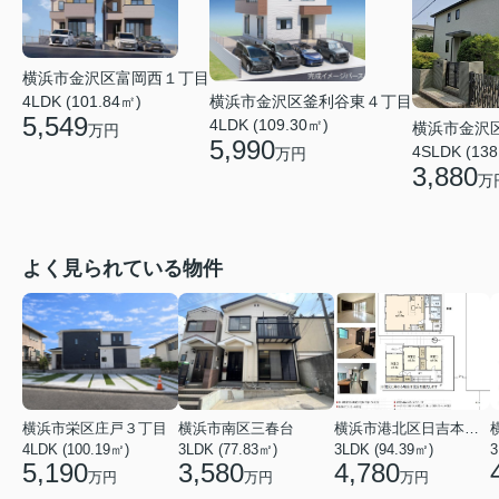
横浜市金沢区富岡西１丁目
4LDK (101.84㎡)
横浜市金沢区釜利谷東４丁目
5,549
4LDK (109.30㎡)
横浜市金沢
万円
5,990
4SLDK (138
万円
3,880
万
よく見られている物件
横浜市栄区庄戸３丁目
横浜市南区三春台
横浜市港北区日吉本町６丁目
4LDK (100.19㎡)
3LDK (77.83㎡)
3LDK (94.39㎡)
3
5,190
3,580
4,780
万円
万円
万円