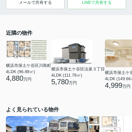
メールで共有する
LINEで共有する
近隣の物件
横浜市保土ケ谷区川島町
横浜市保土ケ谷区法泉３丁目
4LDK (96.88㎡)
横浜市保土ケ
4LDK (111.78㎡)
4,880
4LDK (149.66
万円
5,780
万円
4,999
万円
よく見られている物件