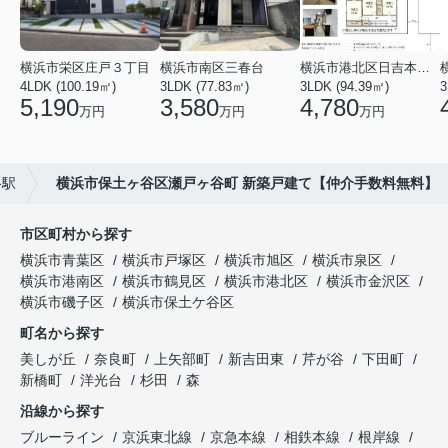
横浜市栄区庄戸３丁目
横浜市南区三春台
横浜市港北区日吉本町６丁目
4LDK (100.19㎡)
3LDK (77.83㎡)
3LDK (94.39㎡)
3
5,190
3,580
4,780
万円
万円
万円
谷駅
横浜市保土ヶ谷区瀬戸ヶ谷町 新築戸建て【仲介手数料無料】
市区町村から探す
横浜市青葉区
横浜市戸塚区
横浜市旭区
横浜市泉区
横浜市港南区
横浜市鶴見区
横浜市港北区
横浜市金沢区
横浜市磯子区
横浜市保土ケ谷区
町名から探す
美しが丘
奈良町
上矢部町
新吉田東
芹が谷
下田町
新橋町
洋光台
杉田
森
沿線から探す
ブルーライン
京浜東北線
京急本線
相鉄本線
根岸線