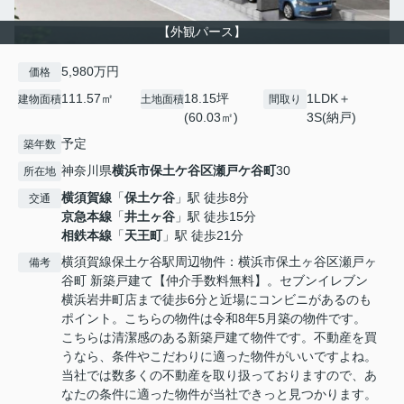
【外観パース】
5,980万円
価格
111.57㎡
18.15坪
1LDK＋
建物面積
土地面積
間取り
(60.03㎡)
3S(納戸)
予定
築年数
神奈川県
横浜市保土ケ谷区
瀬戸ケ谷町
30
所在地
横須賀線
「
保土ケ谷
」駅 徒歩8分
交通
京急本線
「
井土ヶ谷
」駅 徒歩15分
相鉄本線
「
天王町
」駅 徒歩21分
横須賀線保土ケ谷駅周辺物件：横浜市保土ヶ谷区瀬戸ヶ
備考
谷町 新築戸建て【仲介手数料無料】。セブンイレブン
横浜岩井町店まで徒歩6分と近場にコンビニがあるのも
ポイント。こちらの物件は令和8年5月築の物件です。
こちらは清潔感のある新築戸建て物件です。不動産を買
うなら、条件やこだわりに適った物件がいいですよね。
当社では数多くの不動産を取り扱っておりますので、あ
なたの条件に適った物件が当社できっと見つかります。