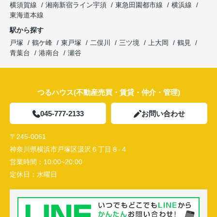
横須賀線
湘南新宿ライン宇須
東急田園都市線
横浜線
東海道本線
駅から探す
戸塚
鶴ケ峰
東戸塚
二俣川
三ツ境
上大岡
鶴見
青葉台
港南台
瀬谷
つるハウス(不動産売買・賃貸・仲介・管理)
045-777-2133
お問い合わせ
〒245-0061
神奈川県横浜市戸塚区汲沢６丁目８-４
営業時間：
10:00~20:00
定休日：
水曜日