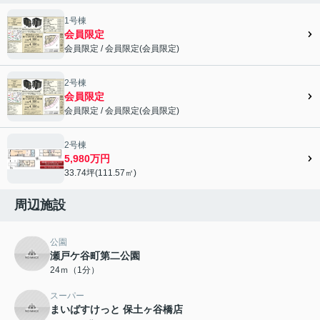
1号棟
会員限定
会員限定
/
会員限定
(
会員限定
)
会員限定">
2号棟
会員限定
会員限定
/
会員限定
(
会員限定
)
会員限定">
2号棟
5,980万円
33.74坪(111.57㎡)
周辺施設
公園
瀬戸ケ谷町第二公園
24ｍ（1分）
スーパー
まいばすけっと 保土ヶ谷橋店