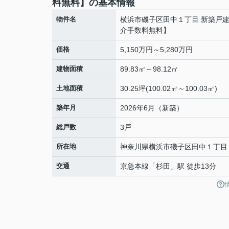
料無料】の基本情報
物件名
横浜市磯子区田中１丁目 新築戸
介手数料無料】
価格
5,150万円～5,280万円
建物面積
89.83㎡～98.12㎡
土地面積
30.25坪(100.02㎡～100.03㎡)
築年月
2026年6月（新築）
総戸数
3戸
所在地
神奈川県
横浜市磯子区
田中
１丁目
交通
京急本線
「
杉田
」駅 徒歩13分