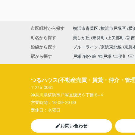
市区町村から探す
横浜市青葉区
横浜市戸塚区
横
町名から探す
美しが丘
奈良町
上矢部町
新
沿線から探す
ブルーライン
京浜東北線
京急
駅から探す
戸塚
鶴ケ峰
東戸塚
二俣川
三
つるハウス(不動産売買・賃貸・仲介・管理
〒245-0061
神奈川県横浜市戸塚区汲沢６丁目８-４
営業時間：
10:00~20:00
定休日：
水曜日
お問い合わせ