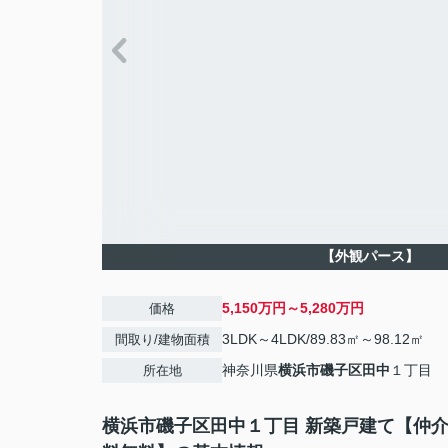
【外観パース】
5,150万円～5,280万円
価格
3LDK～4LDK/89.83㎡～98.12㎡
間取り/建物面積
神奈川県
横浜市磯子区
田中
１丁目
所在地
横浜市磯子区田中１丁目 新築戸建て【仲