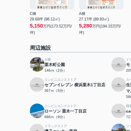
C棟
A棟
29.68坪 (98.12㎡)
27.17坪 (89.83㎡)
5,150
5,280
万円(173.52万円/
万円(194.33万円/
坪)
坪)
周辺施設
公園
ド
栗木町公園
モ
146ｍ（2分）
2
コンビニエンスストア
ス
セブンイレブン 横浜栗木1丁目店
生
367ｍ（5分）
マ
5
コンビニエンスストア
喫
ローソン 栗木一丁目店
c
686ｍ（9分）
7
ドラッグストア
フ