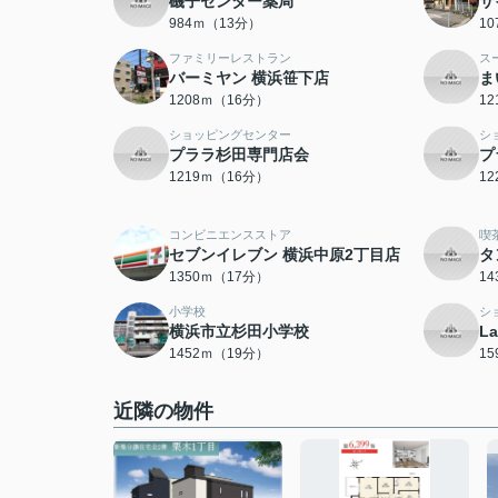
磯子センター薬局
サ
984ｍ（13分）
1
ファミリーレストラン
ス
バーミヤン 横浜笹下店
ま
1208ｍ（16分）
1
ショッピングセンター
シ
プララ杉田専門店会
プ
1219ｍ（16分）
1
コンビニエンスストア
喫
セブンイレブン 横浜中原2丁目店
タ
1350ｍ（17分）
1
小学校
シ
横浜市立杉田小学校
L
1452ｍ（19分）
1
近隣の物件