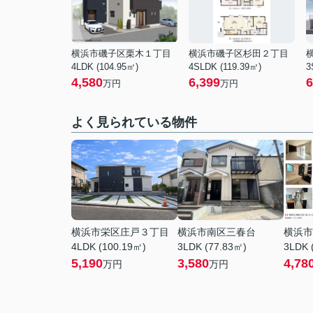
横浜市磯子区栗木１丁目
横浜市磯子区杉田２丁目
4LDK (104.95㎡)
4SLDK (119.39㎡)
3
4,580
6,399
6
万円
万円
よく見られている物件
横浜市栄区庄戸３丁目
横浜市南区三春台
横浜市
4LDK (100.19㎡)
3LDK (77.83㎡)
3LDK 
5,190
3,580
4,78
万円
万円