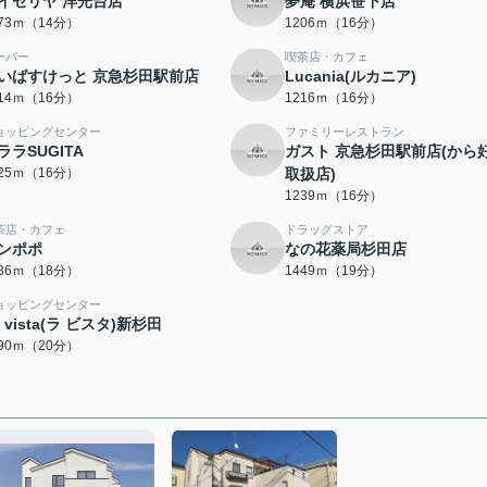
イゼリヤ 洋光台店
夢庵 横浜笹下店
073ｍ（14分）
1206ｍ（16分）
ーパー
喫茶店・カフェ
いばすけっと 京急杉田駅前店
Lucania(ルカニア)
214ｍ（16分）
1216ｍ（16分）
ョッピングセンター
ファミリーレストラン
ララSUGITA
ガスト 京急杉田駅前店(から
225ｍ（16分）
取扱店)
1239ｍ（16分）
茶店・カフェ
ドラッグストア
ンポポ
なの花薬局杉田店
436ｍ（18分）
1449ｍ（19分）
ョッピングセンター
a vista(ラ ビスタ)新杉田
590ｍ（20分）