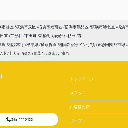
浜市旭区
横浜市泉区
横浜市港南区
横浜市鶴見区
横浜市港北区
横浜
吉田東
芹が谷
下田町
新橋町
洋光台
杉田
森
本線
相鉄本線
根岸線
横須賀線
湘南新宿ライン宇須
東急田園都市線
ツ境
上大岡
鶴見
青葉台
港南台
瀬谷
)
トップページ
スタッフ
お客様の声
045-777-2133
ブログ