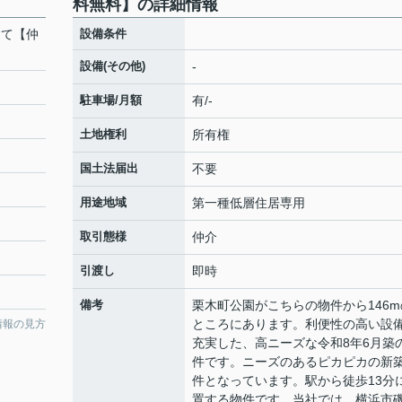
料無料】の詳細情報
建て【仲
設備条件
設備(その他)
-
駐車場/月額
有/-
土地権利
所有権
国土法届出
不要
用途地域
第一種低層住居専用
取引態様
仲介
引渡し
即時
備考
栗木町公園がこちらの物件から146m
ところにあります。利便性の高い設
情報の見方
充実した、高ニーズな令和8年6月築
件です。ニーズのあるピカピカの新
件となっています。駅から徒歩13分
置する物件です。当社では、横浜市