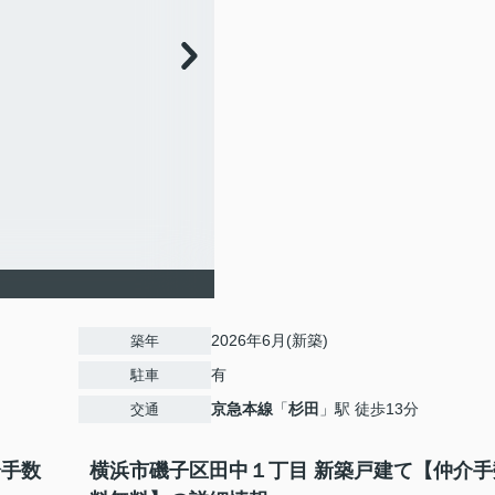
2026年6月(新築)
築年
有
駐車
京急本線
「
杉田
」駅 徒歩13分
交通
介手数
横浜市磯子区田中１丁目 新築戸建て【仲介手