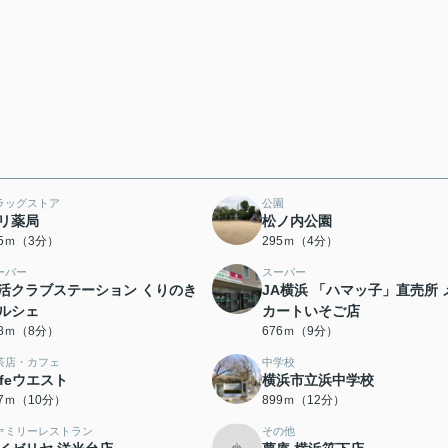
ラッグストア
公園
リ薬局
松ノ内公園
05ｍ（3分）
295ｍ（4分）
ーパー
スーパー
活クラブステーション くりのき
JA横浜 「ハマッ子」直売所 
ルシェ
カートいそご店
88ｍ（8分）
676ｍ（9分）
茶店・カフェ
中学校
afeウエスト
横浜市立浜中学校
27ｍ（10分）
899ｍ（12分）
ァミリーレストラン
その他