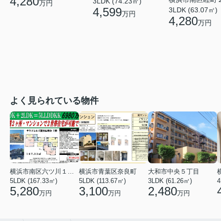
4,280
3LDK (74.23㎡)
万円
4,599
3LDK (63.07㎡)
万円
4,280
万円
よく見られている物件
横浜市南区六ツ川１丁目
横浜市青葉区奈良町
大和市中央５丁目
5LDK (167.33㎡)
5LDK (113.67㎡)
3LDK (61.26㎡)
4
5,280
3,100
2,480
万円
万円
万円