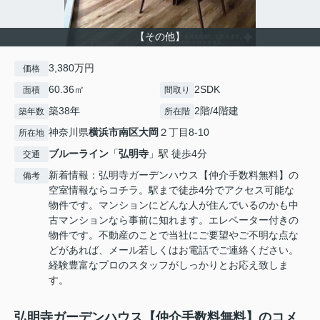
【その他】
3,380万円
価格
60.36㎡
2SDK
面積
間取り
築38年
2階/4階建
築年数
所在階
神奈川県
横浜市南区
大岡
２丁目8-10
所在地
ブルーライン
「
弘明寺
」駅 徒歩4分
交通
新着情報：弘明寺ガーデンハウス【仲介手数料無料】の
備考
空室情報ならコチラ。駅まで徒歩4分でアクセス可能な
物件です。マンションにどんな人が住んでいるのかも中
古マンションなら事前に知れます。エレベーター付きの
物件です。不動産のことで当社にご要望やご不明な点な
どがあれば、メール若しくはお電話でご連絡ください。
経験豊富なプロのスタッフがしっかりとお応え致しま
す。
弘明寺ガーデンハウス【仲介手数料無料】のコメ