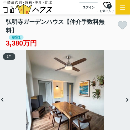
0
ログイン
お気に入り
弘明寺ガーデンハウス【仲介手数料無
料】
空室1
3,380万円
1
/
4