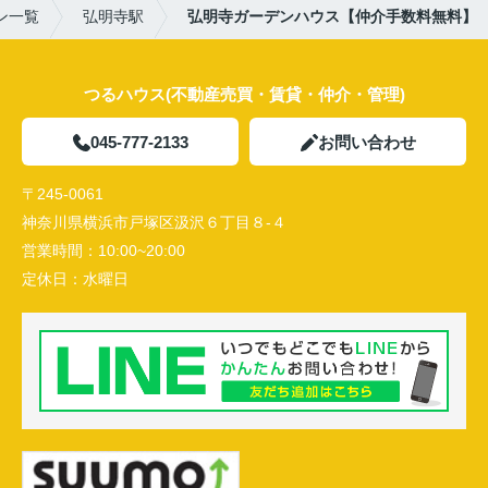
ン一覧
弘明寺駅
弘明寺ガーデンハウス【仲介手数料無料】
つるハウス(不動産売買・賃貸・仲介・管理)
045-777-2133
お問い合わせ
〒245-0061
神奈川県横浜市戸塚区汲沢６丁目８-４
営業時間：
10:00~20:00
定休日：
水曜日