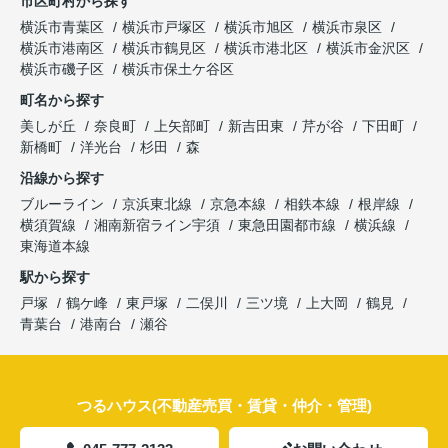
市区町村から探す
横浜市青葉区
横浜市戸塚区
横浜市旭区
横浜市泉区
横浜市港南区
横浜市鶴見区
横浜市港北区
横浜市金沢区
横浜市磯子区
横浜市保土ケ谷区
町名から探す
美しが丘
奈良町
上矢部町
新吉田東
芹が谷
下田町
新橋町
洋光台
杉田
森
沿線から探す
ブルーライン
京浜東北線
京急本線
相鉄本線
根岸線
横須賀線
湘南新宿ライン宇須
東急田園都市線
横浜線
東海道本線
駅から探す
戸塚
鶴ケ峰
東戸塚
二俣川
三ツ境
上大岡
鶴見
青葉台
港南台
瀬谷
つるハウス(不動産売買・賃貸・仲介・管理)