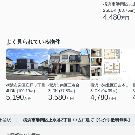
横浜市港南区丸
2SLDK (88.75㎡
4,480
万円
よく見られている物件
横浜市栄区庄戸３丁目
横浜市南区三春台
横浜市港北区日吉本町６丁目
4LDK (100.19㎡)
3LDK (77.83㎡)
3LDK (94.39㎡)
3
5,190
3,580
4,780
万円
万円
万円
永谷駅
横浜市港南区上永谷2丁目 中古戸建て【仲介手数料無料】