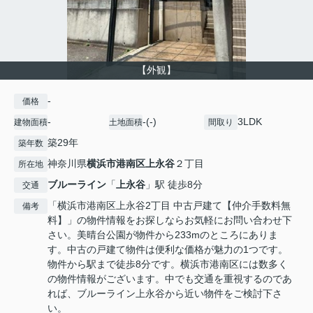
【外観】
-
価格
-
-(-)
3LDK
建物面積
土地面積
間取り
築29年
築年数
神奈川県
横浜市港南区
上永谷
２丁目
所在地
ブルーライン
「
上永谷
」駅 徒歩8分
交通
「横浜市港南区上永谷2丁目 中古戸建て【仲介手数料無
備考
料】」の物件情報をお探しならお気軽にお問い合わせ下
さい。美晴台公園が物件から233mのところにありま
す。中古の戸建て物件は便利な価格が魅力の1つです。
物件から駅まで徒歩8分です。横浜市港南区には数多く
の物件情報がございます。中でも交通を重視するのであ
れば、ブルーライン上永谷から近い物件をご検討下さ
い。